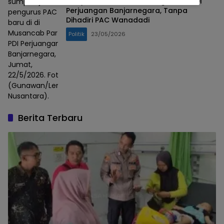
Musyawarah Anak Cabang Partai PDI
sumpah jabatan
Perjuangan Banjarnegara, Tanpa
pengurus PAC
Dihadiri PAC Wanadadi
baru di di
Musancab Partai
Politik
23/05/2026
PDI Perjuangan
Banjarnegara,
Jumat,
22/5/2026. Foto :
(Gunawan/Lensa
Nusantara).
Berita Terbaru