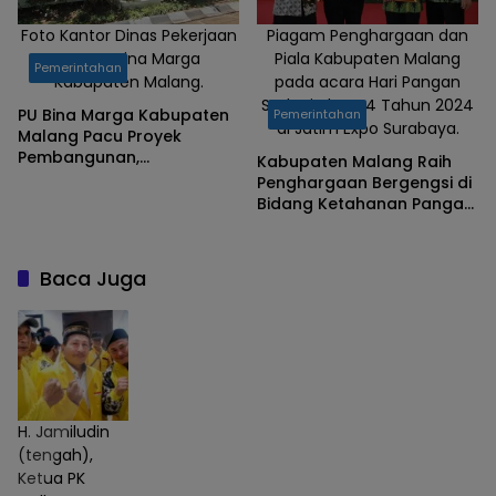
Foto Kantor Dinas Pekerjaan
Piagam Penghargaan dan
Umum Bina Marga
Piala Kabupaten Malang
Pemerintahan
Kabupaten Malang.
pada acara Hari Pangan
Sedunia ke-44 Tahun 2024
PU Bina Marga Kabupaten
Pemerintahan
di Jatim Expo Surabaya.
Malang Pacu Proyek
Pembangunan,
Kabupaten Malang Raih
Infrastruktur Semakin Maju
Penghargaan Bergengsi di
Menjelang Akhir Tahun
Bidang Ketahanan Pangan
2024
2024: Wujudkan Strategi
Inovatif untuk Masa Depan
Baca Juga
H. Jamiludin
(tengah),
Ketua PK