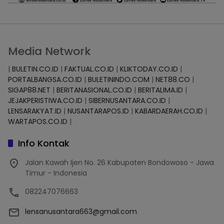
Media Network
|
BULETIN.CO.ID
|
FAKTUAL.CO.ID
|
KLIKTODAY.CO.ID
|
PORTALBANGSA.CO.ID
|
BULETININDO.COM
|
NET88.CO
|
SIGAP88.NET
|
BERITANASIONAL.CO.ID
|
BERITALIMA.ID
|
JEJAKPERISTIWA.CO.ID
|
SIBERNUSANTARA.CO.ID
|
LENSARAKYAT.ID
|
NUSANTARAPOS.ID
|
KABARDAERAH.CO.ID
|
WARTAPOS.CO.ID
|
Info Kontak
Jalan Kawah Ijen No. 26 Kabupaten Bondowoso - Jawa
Timur - Indonesia
082247076663
lensanusantara663@gmail.com