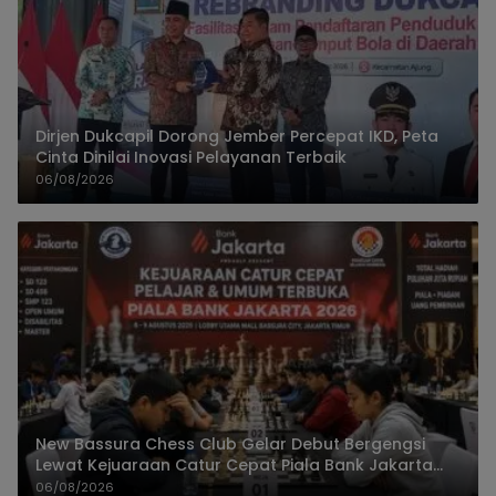
Dirjen Dukcapil Dorong Jember Percepat IKD, Peta
Cinta Dinilai Inovasi Pelayanan Terbaik
06/08/2026
New Bassura Chess Club Gelar Debut Bergengsi
Lewat Kejuaraan Catur Cepat Piala Bank Jakarta
2026
06/08/2026