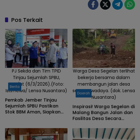
Bupati dan
Wakil
Bupati
Pos Terkait
Malang,
Abah
Gunawan
dan dr.
Umar
Usman,
saat
PJ Sekda dan Tim TPID
Warga Desa Segelan terlihat
Tinjau Sejumlah SPBU,
bekerja bersama dalam
menghadiri
Jum'at (6/3/2026).(Foto:
membangun jalan desa
acara
Berita
Istimewa/ Lensa Nusantara)
secara swadaya. (dok. Lensa
sosialisasi
Daerah
Nusantara)
Pemkab Jember Tinjau
Pilbup
Sejumlah SPBU Pastikan
Inspirasi! Warga Segelan di
Malang
Stok BBM Aman, Siapkan
Malang Bangun Jalan dan
2024.
Sanksi bagi Penimbun
Fasilitas Desa Secara
Swadaya