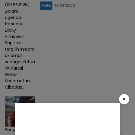
(13/6/2026).
Politik
14/06/2026
Dalam
agenda
tersebut,
Dicky
Himawan
Saputra
terpilih secara
aklamasi
sebagai Ketua
PK Partai
Golkar
Kecamatan
Cibodas.
×
Pengambilan