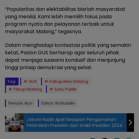
“Popularitas dan elektabilitas biarlah masyarakat
yang menilai. Kami lebih memilih fokus pada
program nyata dan pelayanan terbaik untuk
masyarakat Malang,” tegasnya.
Dalam menghadapi kontestasi politik yang semakin
ketat, Paslon GUS berharap agar seluruh pihak
dapat menjaga suasana kondusif dan menjunjung
tinggi prinsip demokrasi yang sehat.
Tag:
GUS
Kabupaten Malang
Pilbup Malang
Suhu Politik
Penulis: Ryo
Editor: Rofiuddin
Jokowi Hadiri Apel Kesiapan Pengamanan
Pelantikan Presiden dan Wakil Presiden 2024
Paslon