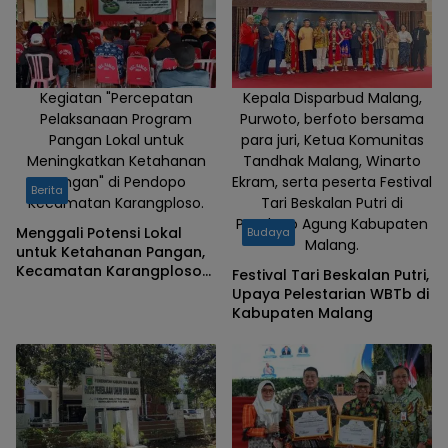
Kegiatan "Percepatan
Kepala Disparbud Malang,
Pelaksanaan Program
Purwoto, berfoto bersama
Pangan Lokal untuk
para juri, Ketua Komunitas
Meningkatkan Ketahanan
Tandhak Malang, Winarto
Pangan" di Pendopo
Ekram, serta peserta Festival
Berita
Kecamatan Karangploso.
Tari Beskalan Putri di
Pendopo Agung Kabupaten
Menggali Potensi Lokal
Budaya
Malang.
untuk Ketahanan Pangan,
Kecamatan Karangploso
Festival Tari Beskalan Putri,
Malang Siap Jadi Pelopor!
Upaya Pelestarian WBTb di
Kabupaten Malang