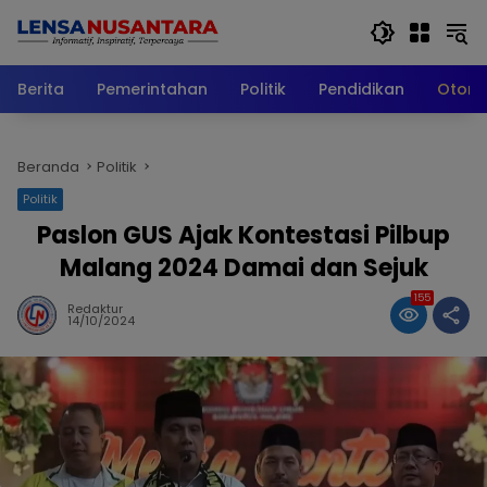
Langsung
ke
konten
Berita
Pemerintahan
Politik
Pendidikan
Otomo
Beranda
Politik
Politik
Paslon GUS Ajak Kontestasi Pilbup
Malang 2024 Damai dan Sejuk
155
Redaktur
14/10/2024