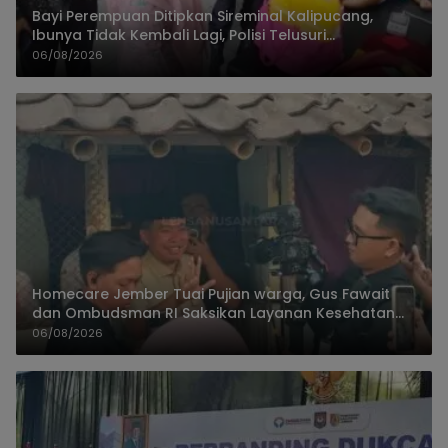
Bayi Perempuan Ditipkan Sireminal Kalipucang,
Ibunya Tidak Kembali Lagi, Polisi Telusuri
Keberadaan Orang Tua
06/08/2026
Homecare Jember Tuai Pujian warga, Gus Fawait
dan Ombudsman RI Saksikan Layanan Kesehatan
Rumah Pasien
06/08/2026