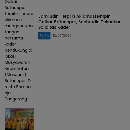
Golkar
Batuceper
terpilih secara
Jamiludin Terpilih Aklamasi Pimpin
aklamasi,
Golkar Batuceper, Sachrudin Tekankan
mengepalkan
Soliditas Kader
tangan
Politik
12/07/2026
bersama
kader
pendukung di
lokasi
Musyawarah
Kecamatan
(Muscam)
Batuceper. Di
resto Bambu
oju
Tangerang