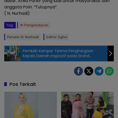
dasar. Area Parkir yang luas untuk masyarakat dan
anggota Polri. “Tutupnya”.
( N. Nurhadi)
Tag:
Pangandaran
Penulis: N. Nurhadi
Editor: Egha
Pemkab Kampar Terima Penghargaan
Kepala Daerah Inspiratif pada Grand
Launching Penerimaan Mahasiswa Baru UMRI
(Mapolres Pangandaran
yang baru diresmikan, (
foto N.
Nurhadi/LensaNusantara))
Pos Terkait