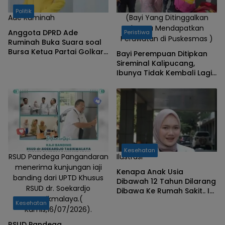
Politik
Ade Ruminah
(Bayi Yang Ditinggalkan
Ibunya Mendapatkan
Anggota DPRD Ade
Peristiwa
Perawatan di Puskesmas )
Ruminah Buka Suara soal
Bursa Ketua Partai Golkar
Bayi Perempuan Ditipkan
Pangandaran
Sireminal Kalipucang,
Ibunya Tidak Kembali Lagi,
Polisi Telusuri Keberadaan
Orang Tua
Kesehatan
RSUD Pandega Pangandaran
Ilustrasi
menerima kunjungan iaji
Kenapa Anak Usia
banding dari UPTD Khusus
Dibawah 12 Tahun Dilarang
RSUD dr. Soekardjo
Dibawa Ke Rumah Sakit.. Ini
Tasikmalaya.(
Alasannya !
Kesehatan
Kamis,16/07/2026).
RSUD Pandega