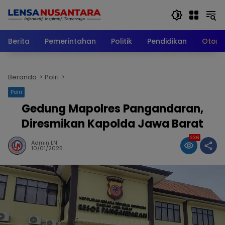
Langsung
ke
konten
Berita
Pemerintahan
Politik
Pendidikan
Otomo
Beranda
Polri
Polri
Gedung Mapolres Pangandaran,
Diresmikan Kapolda Jawa Barat
236
Admin LN
10/01/2025