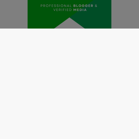
Redaksi
Pedoman Media Siber
Kode Etik Jurnalistik
Perlindungan Profesi Wartawan
Info Iklan
Disclaimer
Tentang Kami
Copyright @2019 by
LENSANUSANTARA.CO.ID
All Right
Reserved