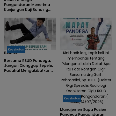
Pangandaran Menerima
Kunjungan Kaji Banding
Dari UPTD Khusus RSUD dr.
Soekardjo Tasikmalaya
Kesehatan
Ilustrasi
Kini hadir lagi, topik kali ini
membahas tentang
Bersama RSUD Pandega,
“Mengenal Lebih Dekat Apa
Jangan Dianggap Sepele,
Itu Foto Rontgen Gigi”
Padahal Mengakibatkan
Bersama drg.Galih
Fatal Bagi Para Pekerja.
Rahmadini, Sp. R.K.G (Dokter
Apa Saja..!
Gigi Spesialis Radiologi
Kedokteran Gigi) RSUD
Pandega Pangandaran.(
Kesehatan
Selasa, 14/07/2026).
Manajemen Sapa Pasien
Pandega Pangandaran