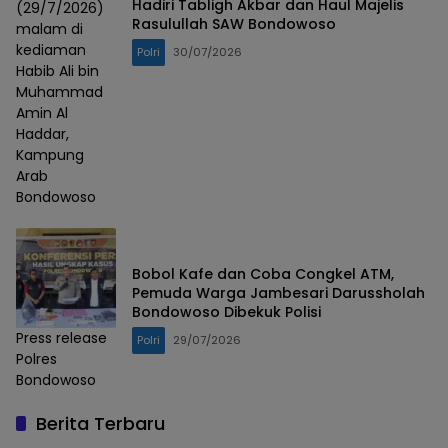
Hadiri Tabligh Akbar dan Haul Majelis
(29/7/2026)
Rasulullah SAW Bondowoso
malam di
kediaman
Polri
30/07/2026
Habib Ali bin
Muhammad
Amin Al
Haddar,
Kampung
Arab
Bondowoso
Bobol Kafe dan Coba Congkel ATM,
Pemuda Warga Jambesari Darussholah
Bondowoso Dibekuk Polisi
Press release
Polri
29/07/2026
Polres
Bondowoso
Berita Terbaru