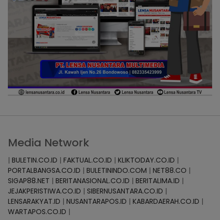
Media Network
|
BULETIN.CO.ID
|
FAKTUAL.CO.ID
|
KLIKTODAY.CO.ID
|
PORTALBANGSA.CO.ID
|
BULETININDO.COM
|
NET88.CO
|
SIGAP88.NET
|
BERITANASIONAL.CO.ID
|
BERITALIMA.ID
|
JEJAKPERISTIWA.CO.ID
|
SIBERNUSANTARA.CO.ID
|
LENSARAKYAT.ID
|
NUSANTARAPOS.ID
|
KABARDAERAH.CO.ID
|
WARTAPOS.CO.ID
|