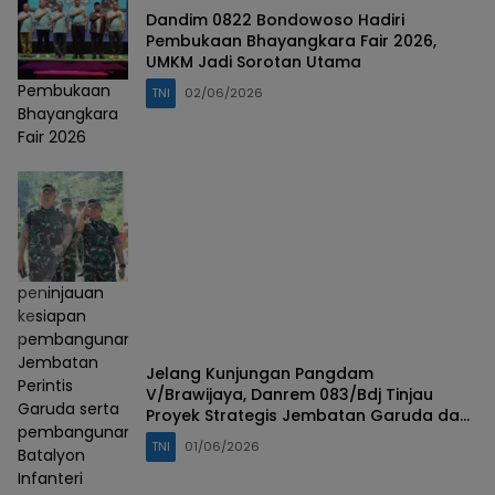
Dandim 0822 Bondowoso Hadiri
Pembukaan Bhayangkara Fair 2026,
UMKM Jadi Sorotan Utama
Pembukaan
TNI
02/06/2026
Bhayangkara
Fair 2026
peninjauan
kesiapan
pembangunan
Jembatan
Jelang Kunjungan Pangdam
Perintis
V/Brawijaya, Danrem 083/Bdj Tinjau
Garuda serta
Proyek Strategis Jembatan Garuda dan
pembangunan
Yonif TP di Bondowoso
TNI
01/06/2026
Batalyon
Infanteri