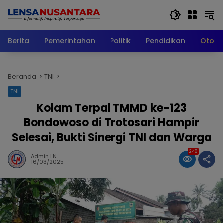
Langsung
ke
konten
Berita
Pemerintahan
Politik
Pendidikan
Otomo
Beranda
TNI
TNI
Kolam Terpal TMMD ke-123
Bondowoso di Trotosari Hampir
Selesai, Bukti Sinergi TNI dan Warga
248
Admin LN
16/03/2025