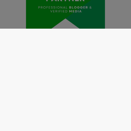
Redaksi
Pedoman Media Siber
Kode Etik Jurnalistik
Perlindungan Profesi Wartawan
Info Iklan
Disclaimer
Tentang Kami
Copyright @2019 by
LENSANUSANTARA.CO.ID
All Right
Reserved