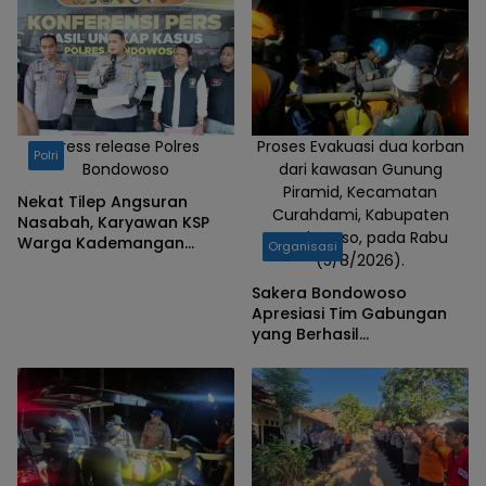
Rampung,
(Minggu,
16/3). (Foto :
Pendim
0822)
Press release Polres
Proses Evakuasi dua korban
Polri
Bondowoso
dari kawasan Gunung
Piramid, Kecamatan
Nekat Tilep Angsuran
Curahdami, Kabupaten
Nasabah, Karyawan KSP
Bondowoso, pada Rabu
Warga Kademangan
Organisasi
(5/8/2026).
Bondowoso Ditangkap
Polisi
Sakera Bondowoso
Apresiasi Tim Gabungan
yang Berhasil
Mengevakuasi Dua Korban
Gunung Piramid