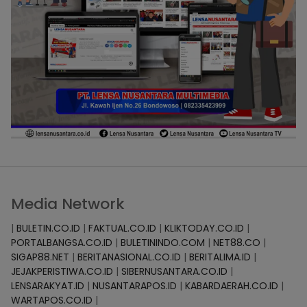
Media Network
|
BULETIN.CO.ID
|
FAKTUAL.CO.ID
|
KLIKTODAY.CO.ID
|
PORTALBANGSA.CO.ID
|
BULETININDO.COM
|
NET88.CO
|
SIGAP88.NET
|
BERITANASIONAL.CO.ID
|
BERITALIMA.ID
|
JEJAKPERISTIWA.CO.ID
|
SIBERNUSANTARA.CO.ID
|
LENSARAKYAT.ID
|
NUSANTARAPOS.ID
|
KABARDAERAH.CO.ID
|
WARTAPOS.CO.ID
|