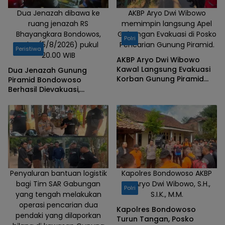
Dua Jenazah dibawa ke
AKBP Aryo Dwi Wibowo
ruang jenazah RS
memimpin langsung Apel
Bhayangkara Bondowos,
Gabungan Evakuasi di Posko
Polri
Rabu (5/8/2026) pukul
Pencarian Gunung Piramid.
Peristiwa
20.00 WIB
AKBP Aryo Dwi Wibowo
Kawal Langsung Evakuasi
Dua Jenazah Gunung
Korban Gunung Piramid
Piramid Bondowoso
Bondowoso
Berhasil Dievakuasi,
Kapolres Aryo Apresiasi
Tim Gabungan
Penyaluran bantuan logistik
Kapolres Bondowoso AKBP
bagi Tim SAR Gabungan
Dr. Aryo Dwi Wibowo, S.H.,
Polri
yang tengah melakukan
S.I.K., M.M.
operasi pencarian dua
Kapolres Bondowoso
pendaki yang dilaporkan
Turun Tangan, Posko