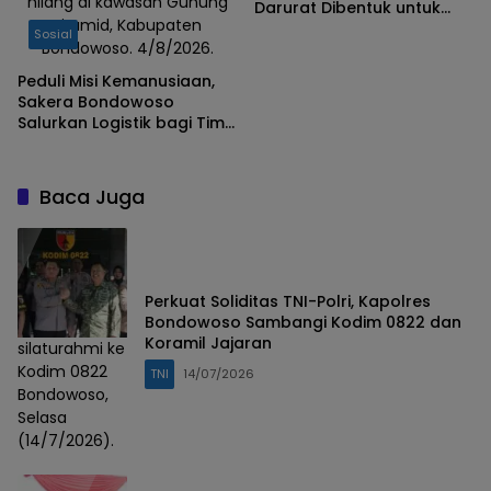
hilang di kawasan Gunung
Darurat Dibentuk untuk
Piramid, Kabupaten
Percepat Pencarian
Sosial
Bondowoso. 4/8/2026.
Pendaki Hilang
Peduli Misi Kemanusiaan,
Sakera Bondowoso
Salurkan Logistik bagi Tim
SAR Gabungan di Gunung
Piramid
Baca Juga
Perkuat Soliditas TNI-Polri, Kapolres
Bondowoso Sambangi Kodim 0822 dan
Koramil Jajaran
silaturahmi ke
Kodim 0822
TNI
14/07/2026
Bondowoso,
Selasa
(14/7/2026).