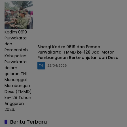
Kodim 0619
Purwakarta
dan
Sinergi Kodim 0619 dan Pemda
Pemerintah
Purwakarta: TMMD ke-128 Jadi Motor
Kabupaten
Pembangunan Berkelanjutan dari Desa
Purwakarta
TNI
22/04/2026
dalam
gelaran TNI
Manunggal
Membangun
Desa (TMMD)
ke-128 Tahun
Anggaran
2026.
Berita Terbaru