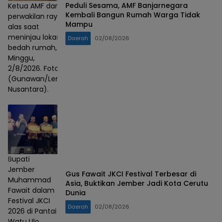
Peduli Sesama, AMF Banjarnegara
Ketua AMF dan
Kembali Bangun Rumah Warga Tidak
perwakilan rayap
Mampu
alas saat
meninjau lokasi
Daerah
02/08/2026
bedah rumah,
Minggu,
2/8/2026. Foto :
(Gunawan/Lensa
Nusantara).
Bupati
Jember
Gus Fawait JKCI Festival Terbesar di
Muhammad
Asia, Buktikan Jember Jadi Kota Cerutu
Fawait dalam
Dunia
Festival JKCI
Daerah
02/08/2026
2026 di Pantai
Watu Ulo,