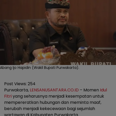
Abang Ijo Hapidin (Wakil Bupati Purwakarta).
Post Views:
254
Purwakarta,
LENSANUSANTARA.CO.ID
– Momen
Idul
Fitri
yang seharusnya menjadi kesempatan untuk
mempereratkan hubungan dan meminta maaf,
berubah menjadi kekecewaan bagi sejumlah
wartawan di Kabupaten Purwakarta.