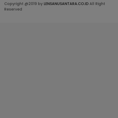
Redaksi
Pedoman Media Siber
Kode Etik Jurnalistik
Perlindungan Profesi Wartawan
Info Iklan
Disclaimer
Tentang Kami
Copyright @2019 by
LENSANUSANTARA.CO.ID
All Right
Reserved