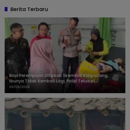
Berita Terbaru
Bayi Perempuan Ditipkan Sireminal Kalipucang,
Ibunya Tidak Kembali Lagi, Polisi Telusuri
Keberadaan Orang Tua
06/08/2026