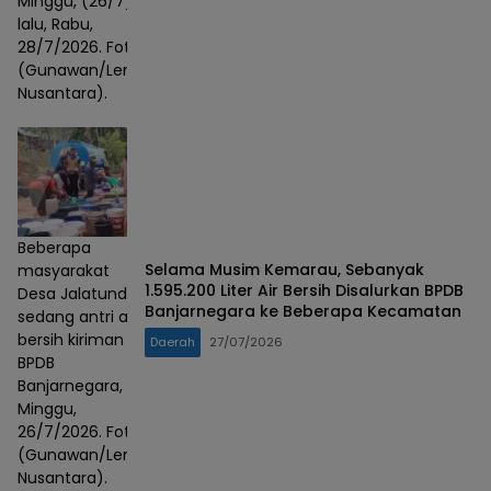
Minggu, (26/7)
lalu, Rabu,
28/7/2026. Foto :
(Gunawan/Lensa
Nusantara).
Beberapa
Selama Musim Kemarau, Sebanyak
masyarakat
1.595.200 Liter Air Bersih Disalurkan BPDB
Desa Jalatunda
Banjarnegara ke Beberapa Kecamatan
sedang antri air
bersih kiriman
Daerah
27/07/2026
BPDB
Banjarnegara,
Minggu,
26/7/2026. Foto :
(Gunawan/Lensa
Nusantara).