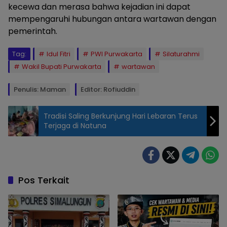
kecewa dan merasa bahwa kejadian ini dapat
mempengaruhi hubungan antara wartawan dengan
pemerintah.
Tag:
Idul Fitri
PWI Purwakarta
Silaturahmi
Wakil Bupati Purwakarta
wartawan
Penulis: Maman
Editor: Rofiuddin
Tradisi Saling Berkunjung Hari Lebaran Terus
Terjaga di Natuna
Abang Ijo
Hapidin
(Wakil Bupati
Purwakarta).
Pos Terkait