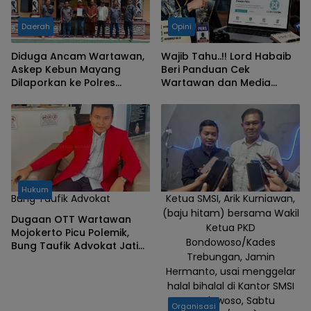
Daerah
Opini
Diduga Ancam Wartawan,
Wajib Tahu..!! Lord Habaib
Askep Kebun Mayang
Beri Panduan Cek
Dilaporkan ke Polres
Wartawan dan Media
Simalungun
Resmi
Hukum
Bung Taufik Advokat
Ketua SMSI, Arik Kurniawan,
(baju hitam) bersama Wakil
Dugaan OTT Wartawan
Ketua PKD
Mojokerto Picu Polemik,
Bondowoso/Kades
Bung Taufik Advokat Jatim
Trebungan, Jamin
Angkat Suara
Hermanto, usai menggelar
halal bihalal di Kantor SMSI
Bondowoso, Sabtu
Organisasi