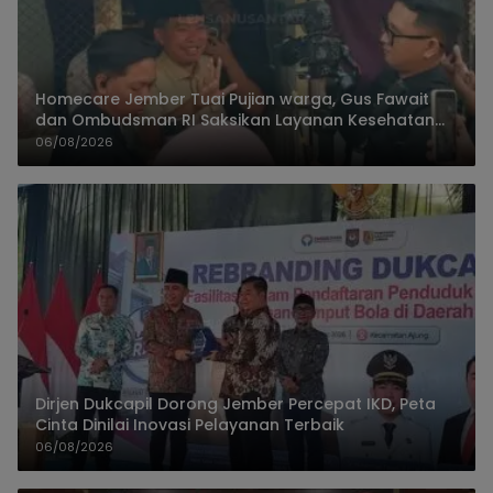
Homecare Jember Tuai Pujian warga, Gus Fawait
dan Ombudsman RI Saksikan Layanan Kesehatan
Rumah Pasien
06/08/2026
Dirjen Dukcapil Dorong Jember Percepat IKD, Peta
Cinta Dinilai Inovasi Pelayanan Terbaik
06/08/2026