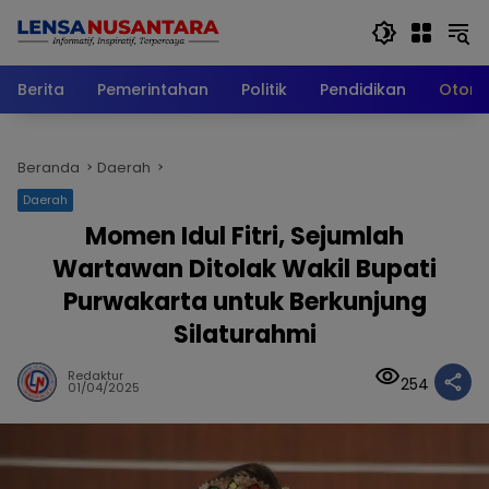
Langsung
ke
konten
Berita
Pemerintahan
Politik
Pendidikan
Otomo
Beranda
Daerah
Daerah
Momen Idul Fitri, Sejumlah
Wartawan Ditolak Wakil Bupati
Purwakarta untuk Berkunjung
Silaturahmi
Redaktur
254
01/04/2025