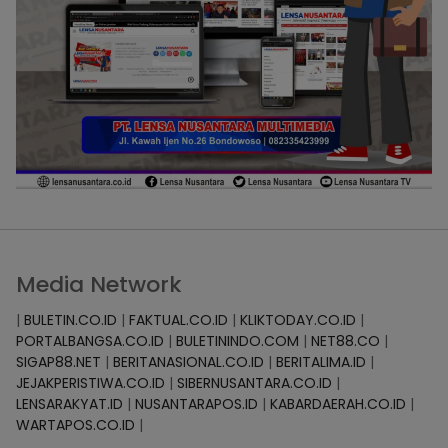
Media Network
|
BULETIN.CO.ID
|
FAKTUAL.CO.ID
|
KLIKTODAY.CO.ID
|
PORTALBANGSA.CO.ID
|
BULETININDO.COM
|
NET88.CO
|
SIGAP88.NET
|
BERITANASIONAL.CO.ID
|
BERITALIMA.ID
|
JEJAKPERISTIWA.CO.ID
|
SIBERNUSANTARA.CO.ID
|
LENSARAKYAT.ID
|
NUSANTARAPOS.ID
|
KABARDAERAH.CO.ID
|
WARTAPOS.CO.ID
|