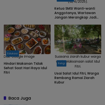
(12/4/2025).
Ketua SMSI Wanti-wanti
Anggotanya, Wartawan
Jangan Merangkap Jadi
LSM, Ini Respon PKDI
Bondowoso
Edukasi
Dok. Google Image
Suasana ziarah kubur warga
usai pelaksanaan salat Idul
Hindari Makanan Tidak
Religi
Fitri.
Sehat Saat Hari Raya Idul
Fitri
Usai Salat Idul Fitri, Warga
Rembang Ramai Ziarah
Kubur
Baca Juga