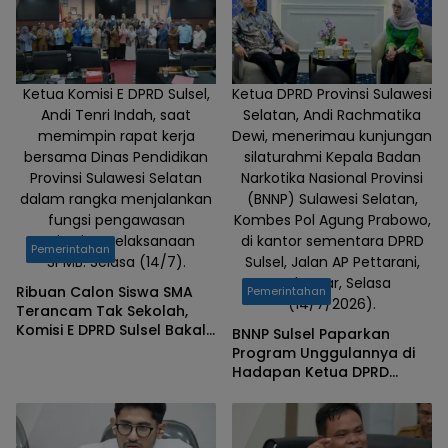
Ketua Komisi E DPRD Sulsel,
Ketua DPRD Provinsi Sulawesi
Andi Tenri Indah, saat
Selatan, Andi Rachmatika
memimpin rapat kerja
Dewi, menerimau kunjungan
bersama Dinas Pendidikan
silaturahmi Kepala Badan
Provinsi Sulawesi Selatan
Narkotika Nasional Provinsi
dalam rangka menjalankan
(BNNP) Sulawesi Selatan,
fungsi pengawasan
Kombes Pol Agung Prabowo,
terhadap pelaksanaan
di kantor sementara DPRD
Pemerintahan
SPMB. Selasa (14/7).
Sulsel, Jalan AP Pettarani,
Makassar, Selasa
Ribuan Calon Siswa SMA
Pemerintahan
(14/7/2026).
Terancam Tak Sekolah,
Komisi E DPRD Sulsel Bakal
BNNP Sulsel Paparkan
Temui Kementerian
Program Unggulannya di
Pendidikan
Hadapan Ketua DPRD
Sulsel