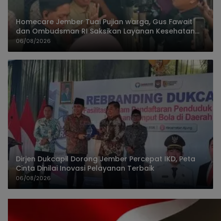
Homecare Jember Tuai Pujian warga, Gus Fawait
dan Ombudsman RI Saksikan Layanan Kesehatan
Rumah Pasien
06/08/2026
Dirjen Dukcapil Dorong Jember Percepat IKD, Peta
Cinta Dinilai Inovasi Pelayanan Terbaik
06/08/2026