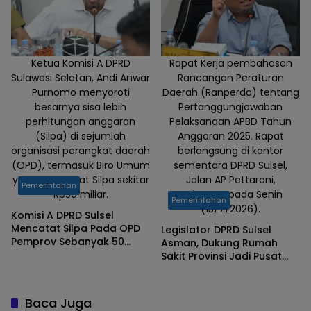
Ketua Komisi A DPRD
Rapat Kerja pembahasan
Sulawesi Selatan, Andi Anwar
Rancangan Peraturan
Purnomo menyoroti
Daerah (Ranperda) tentang
besarnya sisa lebih
Pertanggungjawaban
perhitungan anggaran
Pelaksanaan APBD Tahun
(Silpa) di sejumlah
Anggaran 2025. Rapat
organisasi perangkat daerah
berlangsung di kantor
(OPD), termasuk Biro Umum
sementara DPRD Sulsel,
yang mencatat Silpa sekitar
Jalan AP Pettarani,
Pemerintahan
Rp50 miliar.
Makassar, pada Senin
Pemerintahan
(13/7/2026).
Komisi A DPRD Sulsel
Mencatat Silpa Pada OPD
Legislator DPRD Sulsel
Pemprov Sebanyak 50
Asman, Dukung Rumah
Milyar TA 2025
Sakit Provinsi Jadi Pusat
Rujukan Regional
Baca Juga