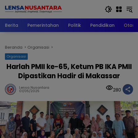
Langsung
ke
konten
Berita
Pemerintahan
Politik
Pendidikan
Otomo
Beranda
Organisasi
Organisasi
Harlah PMII ke-65, Ketum PB IKA PMII
Dipastikan Hadir di Makassar
Lensa Nusantara
280
01/05/2025