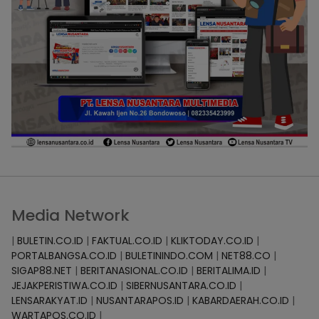
Media Network
|
BULETIN.CO.ID
|
FAKTUAL.CO.ID
|
KLIKTODAY.CO.ID
|
PORTALBANGSA.CO.ID
|
BULETININDO.COM
|
NET88.CO
|
SIGAP88.NET
|
BERITANASIONAL.CO.ID
|
BERITALIMA.ID
|
JEJAKPERISTIWA.CO.ID
|
SIBERNUSANTARA.CO.ID
|
LENSARAKYAT.ID
|
NUSANTARAPOS.ID
|
KABARDAERAH.CO.ID
|
WARTAPOS.CO.ID
|