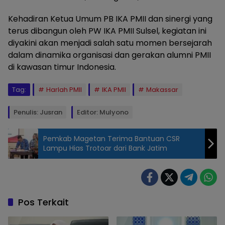
Kehadiran Ketua Umum PB IKA PMII dan sinergi yang
terus dibangun oleh PW IKA PMII Sulsel, kegiatan ini
diyakini akan menjadi salah satu momen bersejarah
dalam dinamika organisasi dan gerakan alumni PMII
di kawasan timur Indonesia.
Tag:
Harlah PMII
IKA PMII
Makassar
Penulis: Jusran
Editor: Mulyono
Pemkab Magetan Terima Bantuan CSR
Lampu Hias Trotoar dari Bank Jatim
Rapat
pemantapan
panitia
pelaksana
Pos Terkait
yang digelar
di Gowa,