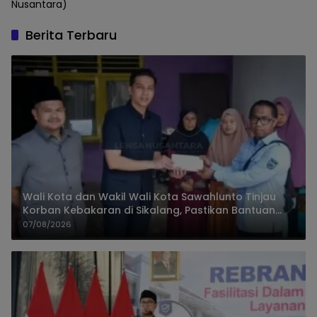
Nusantara)
Berita Terbaru
Wali Kota dan Wakil Wali Kota Sawahlunto Tinjau
Korban Kebakaran di Sikalang, Pastikan Bantuan
dan Perkuat Mitigasi Bencana
07/08/2026