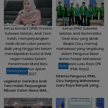
Sulawesi
Selatan,
Kamis
(01/05/2025).
Ketua Komisi E DPRD Provinsi
Ketua DPRD Sulawesi
Sulawesi Selatan, Andi Tenri
Selatan Andi Rachmatika
Indah, memperjuangkan
Dewi atau yang akrab
nasib ribuan calon peserta
disapa Cicu, memuji
didik yang hingga kini belum
mahasiswa yang tergabung
mendapatkan kuota di SMA
dalam Pengurus Besar
negeri melalui Sistem
Ikatan Pelajar Mahasiswa
Penerimaan Murid Baru
Indonesia Luwu Raya (PB
Berita
(SPMB) Tahun Ajaran
IPMIL Raya).
Pemerintahan
2026/2027.
Ditemui Pengurus IPMIL,
Cicu Sanjung Mahasiswa
Legislator Gerindra Andi
Luwu Raya Banyak yang
Tenri Indah Perjuangkan
Cerdas
Ribuan Calon Siswa SMA
yang Belum Tertampung,
Siap Kawal ke Kementerian