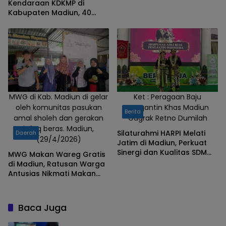
Kendaraan KDKMP di
Kabupaten Madiun, 40
Desa Capai Progres Portal
100 Persen
MWG di Kab. Madiun di gelar
Ket : Peragaan Baju
oleh komunitas pasukan
Pengantin Khas Madiun
Berita
amal sholeh dan gerakan
Gagrak Retno Dumilah
infaq beras. Madiun,
Silaturahmi HARPI Melati
Daerah
(29/4/2026)
Jatim di Madiun, Perkuat
Sinergi dan Kualitas SDM
MWG Makan Wareg Gratis
Penata Rias
di Madiun, Ratusan Warga
Antusias Nikmati Makan
Siang Gratis
Baca Juga