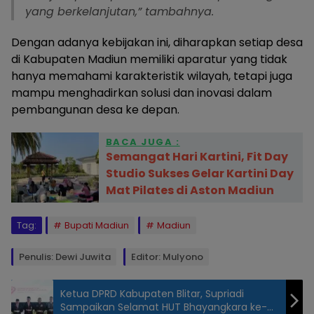
yang berkelanjutan,” tambahnya.
Dengan adanya kebijakan ini, diharapkan setiap desa
di Kabupaten Madiun memiliki aparatur yang tidak
hanya memahami karakteristik wilayah, tetapi juga
mampu menghadirkan solusi dan inovasi dalam
pembangunan desa ke depan.
BACA JUGA :
Semangat Hari Kartini, Fit Day
Studio Sukses Gelar Kartini Day
Mat Pilates di Aston Madiun
Tag:
Bupati Madiun
Madiun
Penulis: Dewi Juwita
Editor: Mulyono
Ketua DPRD Kabupaten Blitar, Supriadi
Sampaikan Selamat HUT Bhayangkara ke-