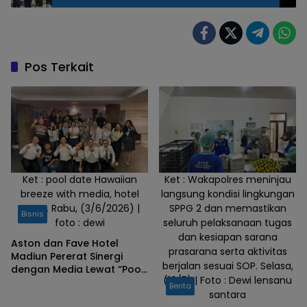
79
Foto
bersama
Bupati
madiun,
Pos Terkait
Hari
Wuryanto
bersama
Asn
Ket : pool date Hawaiian
Ket : Wakapolres meninjau
breeze with media, hotel
langsung kondisi lingkungan
Aston. Rabu, (3/6/2026) |
SPPG 2 dan memastikan
Bisnis
foto : dewi
seluruh pelaksanaan tugas
dan kesiapan sarana
Aston dan Fave Hotel
prasarana serta aktivitas
Madiun Pererat Sinergi
berjalan sesuai SOP. Selasa,
dengan Media Lewat “Pool
(19/5) | Foto : Dewi lensanu
Date Hawaiian Breeze
Berita
santara
2026”