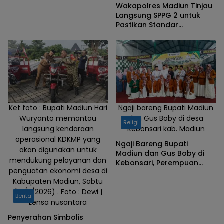
Wakapolres Madiun Tinjau
Langsung SPPG 2 untuk
Pastikan Standar
Operasional Berjalan
Optimal
Ket foto : Bupati Madiun Hari
Ngaji bareng Bupati Madiun
Wuryanto memantau
dan Gus Boby di desa
Religi
langsung kendaraan
Kebonsari kab. Madiun
operasional KDKMP yang
Ngaji Bareng Bupati
akan digunakan untuk
Madiun dan Gus Boby di
mendukung pelayanan dan
Kebonsari, Perempuan
penguatan ekonomi desa di
Aswaja Perkuat Nilai
Kabupaten Madiun, Sabtu
Keagamaan
(16/5/2026) . Foto : Dewi |
Berita
Lensa nusantara
Penyerahan Simbolis