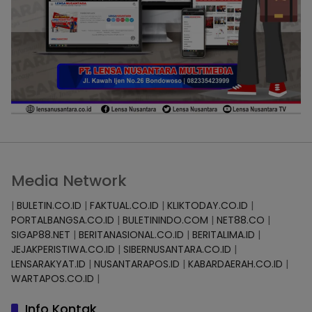
Media Network
|
BULETIN.CO.ID
|
FAKTUAL.CO.ID
|
KLIKTODAY.CO.ID
|
PORTALBANGSA.CO.ID
|
BULETININDO.COM
|
NET88.CO
|
SIGAP88.NET
|
BERITANASIONAL.CO.ID
|
BERITALIMA.ID
|
JEJAKPERISTIWA.CO.ID
|
SIBERNUSANTARA.CO.ID
|
LENSARAKYAT.ID
|
NUSANTARAPOS.ID
|
KABARDAERAH.CO.ID
|
WARTAPOS.CO.ID
|
Info Kontak