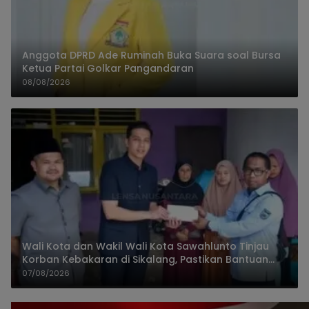
Anggota DPRD Ade Ruminah Buka Suara soal Bursa
Ketua Partai Golkar Pangandaran
08/08/2026
Wali Kota dan Wakil Wali Kota Sawahlunto Tinjau
Korban Kebakaran di Sikalang, Pastikan Bantuan
dan Perkuat Mitigasi Bencana
07/08/2026