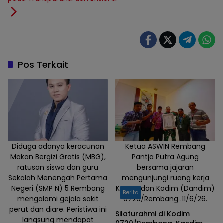
Pos Terkait
Diduga adanya keracunan
Ketua ASWIN Rembang
Makan Bergizi Gratis (MBG),
Pantja Putra Agung
ratusan siswa dan guru
bersama jajaran
Sekolah Menengah Pertama
mengunjungi ruang kerja
Negeri (SMP N) 5 Rembang
Komandan Kodim (Dandim)
Berita
mengalami gejala sakit
0720/Rembang .11/6/26.
perut dan diare. Peristiwa ini
Silaturahmi di Kodim
langsung mendapat
0720/Rembang, Kasdim