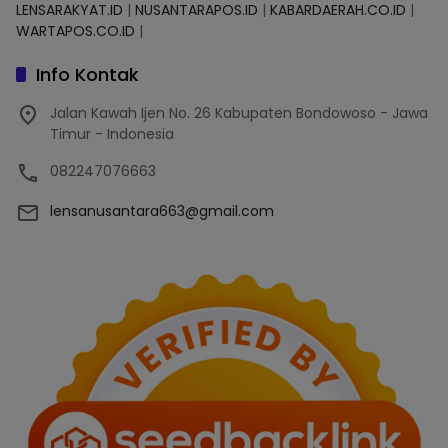
LENSARAKYAT.ID
|
NUSANTARAPOS.ID
|
KABARDAERAH.CO.ID
|
WARTAPOS.CO.ID
|
Info Kontak
Jalan Kawah Ijen No. 26 Kabupaten Bondowoso - Jawa
Timur - Indonesia
082247076663
lensanusantara663@gmail.com