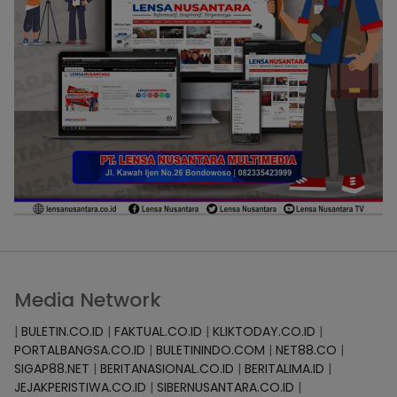
Media Network
|
BULETIN.CO.ID
|
FAKTUAL.CO.ID
|
KLIKTODAY.CO.ID
|
PORTALBANGSA.CO.ID
|
BULETININDO.COM
|
NET88.CO
|
SIGAP88.NET
|
BERITANASIONAL.CO.ID
|
BERITALIMA.ID
|
JEJAKPERISTIWA.CO.ID
|
SIBERNUSANTARA.CO.ID
|