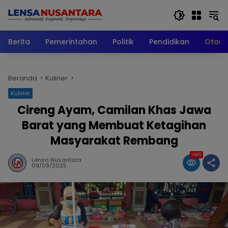
Langsung
ke
konten
Berita
Pemerintahan
Politik
Pendidikan
Otomo
Beranda
Kuliner
Kuliner
Cireng Ayam, Camilan Khas Jawa
Barat yang Membuat Ketagihan
Masyarakat Rembang
1685
Lensa Nusantara
09/09/2025