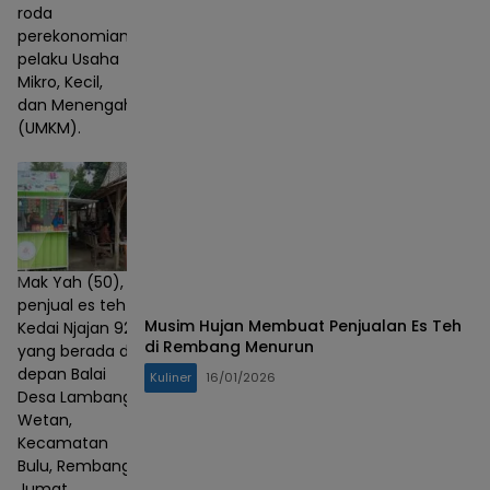
roda
perekonomian
pelaku Usaha
Mikro, Kecil,
dan Menengah
(UMKM).
Mak Yah (50),
penjual es teh
Musim Hujan Membuat Penjualan Es Teh
Kedai Njajan 92
di Rembang Menurun
yang berada di
depan Balai
Kuliner
16/01/2026
Desa Lambang
Wetan,
Kecamatan
Bulu, Rembang.
Jumat