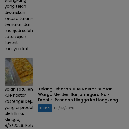
Silungkang
yang telah
diwariskan
secara turun-
temurun dan
menjadi salah
satu sajian
favorit
masyarakat.
Jelang Lebaran, Kue Nastar Buatan
Salah satu jenis
Warga Merden Banjarnegara Naik
kue nastar
Drastis, Pesanan Hingga ke Hongkong
kastengel keju
yang di produksi
Kuliner
08/03/2026
oleh Erna,
Minggu,
8/3/2026. Foto :