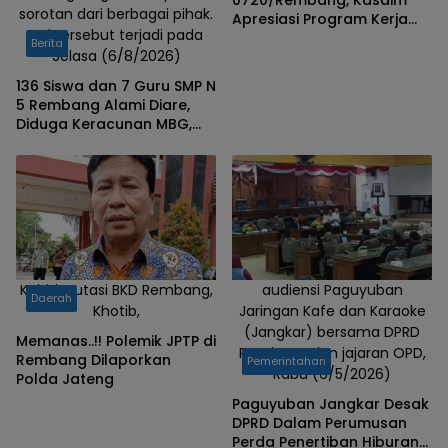
sorotan dari berbagai pihak.
Apresiasi Program Kerja
Hal tersebut terjadi pada
ASWIN Rembang
Berita
Selasa (6/8/2026)
136 Siswa dan 7 Guru SMP N
5 Rembang Alami Diare,
Diduga Keracunan MBG,
Bagas: Harus Tanggung
Jawab
Kabid Mutasi BKD Rembang,
audiensi Paguyuban
Daerah
Khotib,
Jaringan Kafe dan Karaoke
(Jangkar) bersama DPRD
Memanas..!! Polemik JPTP di
Rembang dan jajaran OPD,
Rembang Dilaporkan
Pemerintahan
Rabu (6/5/2026)
Polda Jateng
Paguyuban Jangkar Desak
DPRD Dalam Perumusan
Perda Penertiban Hiburan