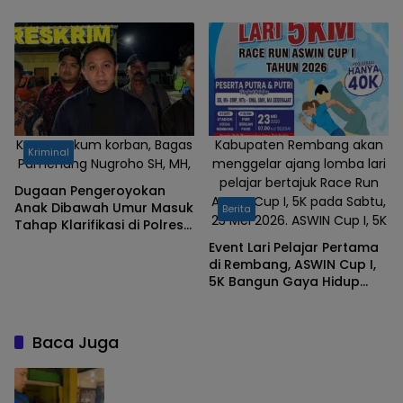
Malam di Rembang
Kuasa Hukum korban, Bagas
Kabupaten Rembang akan
Kriminal
Pamenang Nugroho SH, MH,
menggelar ajang lomba lari
pelajar bertajuk Race Run
Dugaan Pengeroyokan
ASWIN Cup I, 5K pada Sabtu,
Anak Dibawah Umur Masuk
Berita
23 Mei 2026. ASWIN Cup I, 5K
Tahap Klarifikasi di Polres
Rembang, Mencuat
Event Lari Pelajar Pertama
Beberapa Nama
di Rembang, ASWIN Cup I,
5K Bangun Gaya Hidup
Sehat
Baca Juga