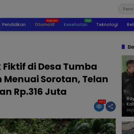
Pendidikan
Otomotif
Kesehatan
Teknologi
Rel
Be
 Fiktif di Desa Tumba
 Menuai Sorotan, Telan
n Rp.316 Juta
Bay
4614
Kal
Pol
06/