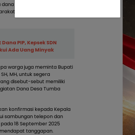
au dana desa digunakan
rakat juga yang akan
 Dana PIP, Kepsek SDN
Akui Ada Uang Minyak
apa warga juga meminta Bupati
 SH, MH, untuk segera
yang disebut-sebut memiliki
egiatan Dana Desa Tumba
kan konfirmasi kepada Kepala
lui sambungan telepon dan
 pada 18 September 2025
ak mendapat tanggapan.