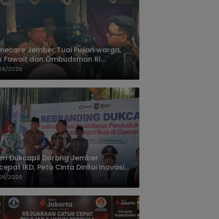
ecare Jember Tuai Pujian warga,
s Fawait dan Ombudsman RI
ksikan Layanan Kesehatan Rumah
08/2026
ien
jen Dukcapil Dorong Jember
cepat IKD, Peta Cinta Dinilai Inovasi
ayanan Terbaik
08/2026