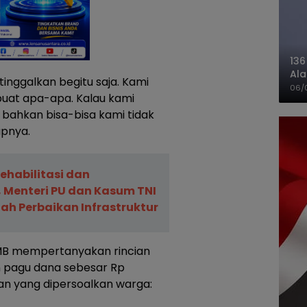
136
Ala
itinggalkan begitu saja. Kami
Ba
06/
buat apa-apa. Kalau kami
bahkan bisa-bisa kami tidak
apnya.
ehabilitasi dan
, Menteri PU dan Kasum TNI
ah Perbaikan Infrastruktur
l AMB mempertanyakan rincian
 pagu dana sebesar Rp
ran yang dipersoalkan warga: