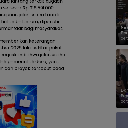
ara lantang terkait dugaan
 sebesar Rp 316.591.000.
gunan jalan usaha tani di
t hutan belantara, dipenuhi
New
bermanfaat bagi masyarakat.
Ber
Cep
06/
M memberikan keterangan
er 2025 lalu, sekitar pukul
menegaskan bahwa jalan usaha
 oleh pemerintah desa, yang
 dari proyek tersebut pada
Dan
Pem
PP
06/