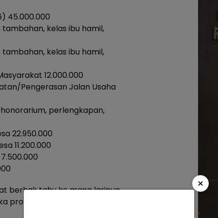
) 45.000.000
ambahan, kelas ibu hamil,
ambahan, kelas ibu hamil,
Masyarakat 12.000.000
atan/Pengerasan Jalan Usaha
 honorarium, perlengkapan,
sa 22.950.000
sa 11.200.000
 7.500.000
000
×
 berhak tahu ke mana larinya
ika proyek besar seperti jalan