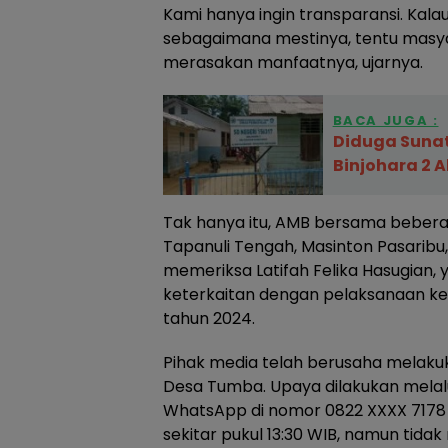
Kami hanya ingin transparansi. Kal
sebagaimana mestinya, tentu masya
merasakan manfaatnya, ujarnya.
BACA JUGA :
Diduga Sunat
Binjohara 2 
Tak hanya itu, AMB bersama beber
Tapanuli Tengah, Masinton Pasaribu,
memeriksa Latifah Felika Hasugian, 
keterkaitan dengan pelaksanaan k
tahun 2024.
Pihak media telah berusaha melaku
Desa Tumba. Upaya dilakukan mela
WhatsApp di nomor 0822 XXXX 7178
sekitar pukul 13:30 WIB, namun tid