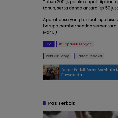
Tahun 2001), pelaku dapat dipidana
tahun, serta denda antara Rp 50 juta 
Aparat desa yang terlibat juga bisa 
berupa pemberhentian sementara hi
Mdr L )
Tag:
Tapanuli Tengah
Penulis: Laoly
Editor: Redaksi
Golkar Peduli, Bazar Sembako
Purwakarta
Lokasi
yang
diduga
fiktif,
Pos Terkait
telan
anggaran