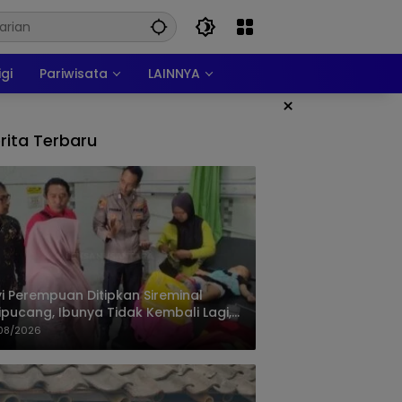
igi
Pariwisata
LAINNYA
×
rita Terbaru
i Perempuan Ditipkan Sireminal
ipucang, Ibunya Tidak Kembali Lagi,
isi Telusuri Keberadaan Orang Tua
08/2026