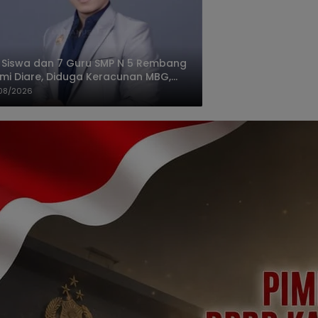
 Siswa dan 7 Guru SMP N 5 Rembang
mi Diare, Diduga Keracunan MBG,
gas: Harus Tanggung Jawab
08/2026