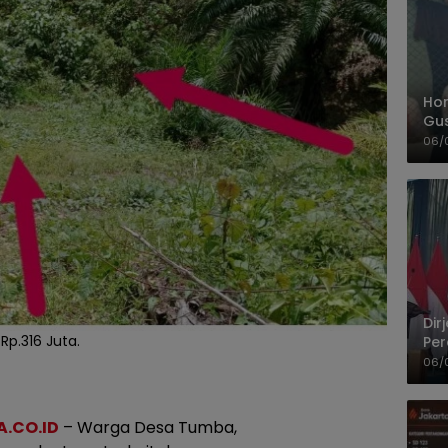
Hom
Gu
Sa
06/
Pas
Dir
Rp.316 Juta.
Per
Pel
06/
.CO.ID
– Warga Desa Tumba,