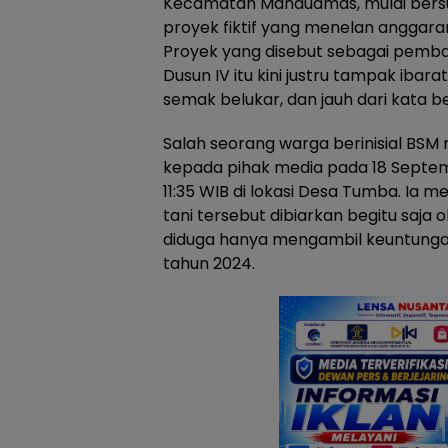
Kecamatan Manduamas, mulai bersu
proyek fiktif yang menelan anggaran
Proyek yang disebut sebagai pemban
Dusun IV itu kini justru tampak ibara
semak belukar, dan jauh dari kata 
Salah seorang warga berinisial BS
kepada pihak media pada 18 Septemb
11:35 WIB di lokasi Desa Tumba. Ia 
tani tersebut dibiarkan begitu saja
diduga hanya mengambil keuntungan
tahun 2024.