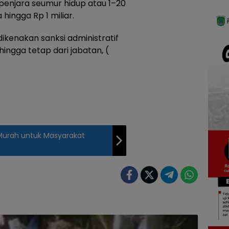
 penjara seumur hidup atau 1–20
hingga Rp 1 miliar.
dikenakan sanksi administratif
ngga tetap dari jabatan, (
 Murah untuk Masyarakat