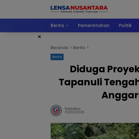
Langsung
ke
konten
Berita
Pemerintahan
Politik
×
Beranda
Berita
Berita
Diduga Proyek
Tapanuli Tengah
Anggara
Redaktur
01/10/2025