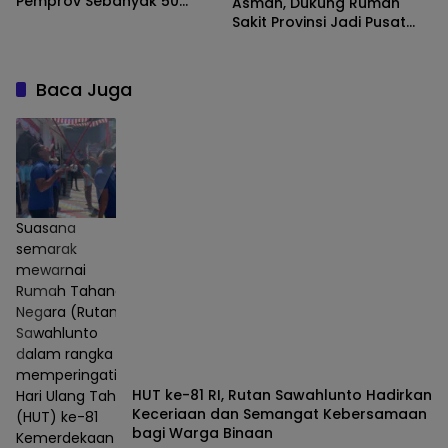
Pemprov Sebanyak 50
Asman, Dukung Rumah
Milyar TA 2025
Sakit Provinsi Jadi Pusat
Rujukan Regional
Baca Juga
Suasana
semarak
mewarnai
Rumah Tahanan
Negara (Rutan)
Sawahlunto
dalam rangka
memperingati
HUT ke-81 RI, Rutan Sawahlunto Hadirkan
Hari Ulang Tahun
Keceriaan dan Semangat Kebersamaan
(HUT) ke-81
bagi Warga Binaan
Kemerdekaan