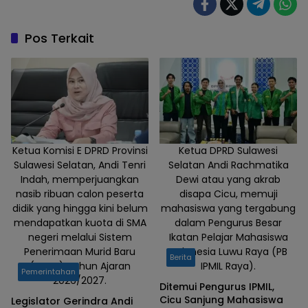
organisasi
serikat
buruh di
Pos Terkait
Kota
Makassar
bakal
menggelar
unjuk rasa
peringatan
Hari Buruh
Ketua Komisi E DPRD Provinsi
Ketua DPRD Sulawesi
Sulawesi Selatan, Andi Tenri
Selatan Andi Rachmatika
di kantor
Indah, memperjuangkan
Dewi atau yang akrab
sementara
nasib ribuan calon peserta
disapa Cicu, memuji
DPRD
didik yang hingga kini belum
mahasiswa yang tergabung
Sulsel,
mendapatkan kuota di SMA
dalam Pengurus Besar
Jalan Andi
negeri melalui Sistem
Ikatan Pelajar Mahasiswa
Pangerang
Penerimaan Murid Baru
Indonesia Luwu Raya (PB
Berita
Pettarani,
(SPMB) Tahun Ajaran
IPMIL Raya).
Pemerintahan
2026/2027.
Jumat
Ditemui Pengurus IPMIL,
(1/5/2026).
Cicu Sanjung Mahasiswa
Legislator Gerindra Andi