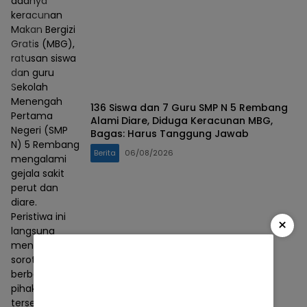
adanya
keracunan
Makan Bergizi
Gratis (MBG),
ratusan siswa
dan guru
Sekolah
Menengah
136 Siswa dan 7 Guru SMP N 5 Rembang
Pertama
Alami Diare, Diduga Keracunan MBG,
Negeri (SMP
Bagas: Harus Tanggung Jawab
N) 5 Rembang
Berita
06/08/2026
mengalami
gejala sakit
perut dan
diare.
Peristiwa ini
×
langsung
mendapat
sorotan dari
berbagai
pihak. Hal
tersebut