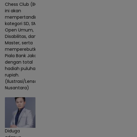
Chess Club (BCC)
ini akan
mempertandingkan
kategori SD, SMP,
Open Umum,
Disabilitas, dan
Master, serta
memperebutkan
Piala Bank Jakarta
dengan total
hadiah puluhan juta
rupiah.
(Ilustrasi/Lensa
Nusantara)
Diduga