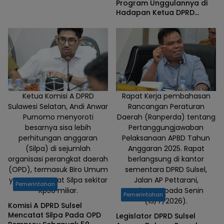
Temui Kementerian
Program Unggulannya di
Pendidikan
Hadapan Ketua DPRD
Sulsel
Ketua Komisi A DPRD
Rapat Kerja pembahasan
Sulawesi Selatan, Andi Anwar
Rancangan Peraturan
Purnomo menyoroti
Daerah (Ranperda) tentang
besarnya sisa lebih
Pertanggungjawaban
perhitungan anggaran
Pelaksanaan APBD Tahun
(Silpa) di sejumlah
Anggaran 2025. Rapat
organisasi perangkat daerah
berlangsung di kantor
(OPD), termasuk Biro Umum
sementara DPRD Sulsel,
yang mencatat Silpa sekitar
Jalan AP Pettarani,
Pemerintahan
Rp50 miliar.
Makassar, pada Senin
Pemerintahan
(13/7/2026).
Komisi A DPRD Sulsel
Mencatat Silpa Pada OPD
Legislator DPRD Sulsel