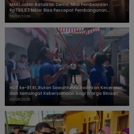
MAKI Jatim Batalkan Demo, Nilai Pembiayaan
Rp786,57 Miliar Bisa Percepat Pembangunan
Jember
09/08/2026
HUT ke-81 RI, Rutan Sawahlunto Hadirkan Keceriaan
dan Semangat Kebersamaan bagi Warga Binaan
09/08/2026