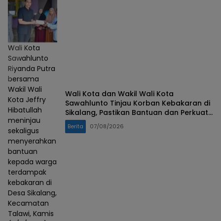
Wali Kota
Sawahlunto
Riyanda Putra
bersama
Wakil Wali
Wali Kota dan Wakil Wali Kota
Kota Jeffry
Sawahlunto Tinjau Korban Kebakaran di
Hibatullah
Sikalang, Pastikan Bantuan dan Perkuat
meninjau
Mitigasi Bencana
Berita
07/08/2026
sekaligus
menyerahkan
bantuan
kepada warga
terdampak
kebakaran di
Desa Sikalang,
Kecamatan
Talawi, Kamis