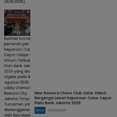
(6/8/2026).
Ilustrasi suasana
pertandingan
Kejuaraan Catur
Cepat Pelajar dan
Umum Terbuka
Piala Bank Jakarta
2026 yang akan
digelar pada 8–9
Agustus 2026 di
Lobby Utama Mall
New Bassura Chess Club Gelar Debut
Bassura City,
Bergengsi Lewat Kejuaraan Catur Cepat
Jakarta Timur.
Piala Bank Jakarta 2026
Turnamen yang
diselenggarakan
Berita
06/08/2026
oleh New Bassura