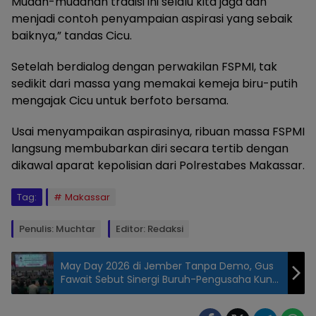
Mudah-mudahan tradisi ini selalu kita jaga dan
menjadi contoh penyampaian aspirasi yang sebaik
baiknya,” tandas Cicu.
Setelah berdialog dengan perwakilan FSPMI, tak
sedikit dari massa yang memakai kemeja biru-putih
mengajak Cicu untuk berfoto bersama.
Usai menyampaikan aspirasinya, ribuan massa FSPMI
langsung membubarkan diri secara tertib dengan
dikawal aparat kepolisian dari Polrestabes Makassar.
Tag:
Makassar
Penulis: Muchtar
Editor: Redaksi
May Day 2026 di Jember Tanpa Demo, Gus
Fawait Sebut Sinergi Buruh-Pengusaha Kunci
Kebangkitan Ekonomi
Sejumlah