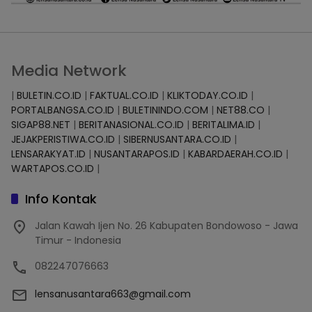
Media Network
|
BULETIN.CO.ID
|
FAKTUAL.CO.ID
|
KLIKTODAY.CO.ID
|
PORTALBANGSA.CO.ID
|
BULETININDO.COM
|
NET88.CO
|
SIGAP88.NET
|
BERITANASIONAL.CO.ID
|
BERITALIMA.ID
|
JEJAKPERISTIWA.CO.ID
|
SIBERNUSANTARA.CO.ID
|
LENSARAKYAT.ID
|
NUSANTARAPOS.ID
|
KABARDAERAH.CO.ID
|
WARTAPOS.CO.ID
|
Info Kontak
Jalan Kawah Ijen No. 26 Kabupaten Bondowoso - Jawa
Timur - Indonesia
082247076663
lensanusantara663@gmail.com