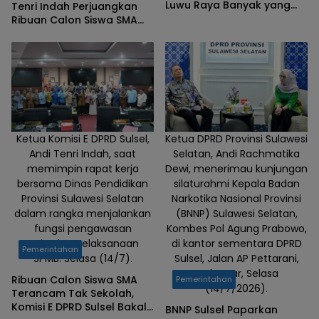
Luwu Raya Banyak yang
Tenri Indah Perjuangkan
Cerdas
Ribuan Calon Siswa SMA
yang Belum Tertampung,
Siap Kawal ke Kementerian
Ketua Komisi E DPRD Sulsel,
Ketua DPRD Provinsi Sulawesi
Andi Tenri Indah, saat
Selatan, Andi Rachmatika
memimpin rapat kerja
Dewi, menerimau kunjungan
bersama Dinas Pendidikan
silaturahmi Kepala Badan
Provinsi Sulawesi Selatan
Narkotika Nasional Provinsi
dalam rangka menjalankan
(BNNP) Sulawesi Selatan,
fungsi pengawasan
Kombes Pol Agung Prabowo,
terhadap pelaksanaan
di kantor sementara DPRD
Pemerintahan
SPMB. Selasa (14/7).
Sulsel, Jalan AP Pettarani,
Makassar, Selasa
Ribuan Calon Siswa SMA
Pemerintahan
(14/7/2026).
Terancam Tak Sekolah,
Komisi E DPRD Sulsel Bakal
BNNP Sulsel Paparkan