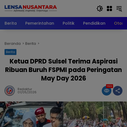
Langsung
ke
konten
Berita
Pemerintahan
Politik
Pendidikan
Otomo
Beranda
Berita
Berita
Ketua DPRD Sulsel Terima Aspirasi
Ribuan Buruh FSPMI pada Peringatan
May Day 2026
1622
Redaktur
01/05/2026