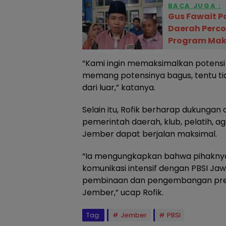
BACA JUGA :
Gus Fawait P
Daerah Perc
Program Maka
“Kami ingin memaksimalkan potensi a
memang potensinya bagus, tentu ti
dari luar,” katanya.
Selain itu, Rofik berharap dukungan
pemerintah daerah, klub, pelatih, a
Jember dapat berjalan maksimal.
“Ia mengungkapkan bahwa pihaknya 
komunikasi intensif dengan PBSI Jaw
pembinaan dan pengembangan prest
Jember,” ucap Rofik.
Tag:
Jember
PBSI