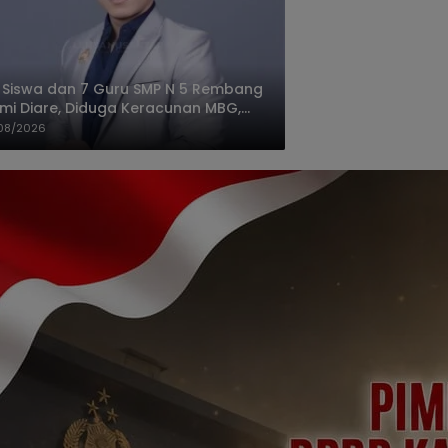
 Siswa dan 7 Guru SMP N 5 Rembang
mi Diare, Diduga Keracunan MBG,
gas: Harus Tanggung Jawab
08/2026