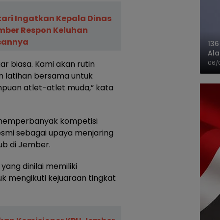
stari Ingatkan Kepala Dinas
mber Respon Keluhan
esannya
136
Ala
Ba
uar biasa. Kami akan rutin
06/
n latihan bersama untuk
uan atlet-atlet muda,” kata
 memperbanyak kompetisi
mi sebagai upaya menjaring
lub di Jember.
yang dinilai memiliki
 mengikuti kejuaraan tingkat