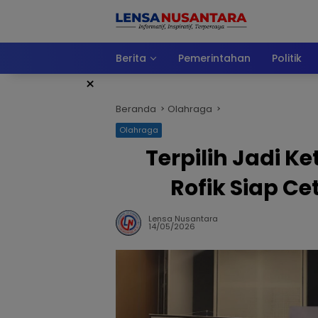
Langsung
ke
konten
Berita
Pemerintahan
Politik
×
Beranda
Olahraga
Olahraga
Terpilih Jadi K
Rofik Siap Ce
Lensa Nusantara
14/05/2026