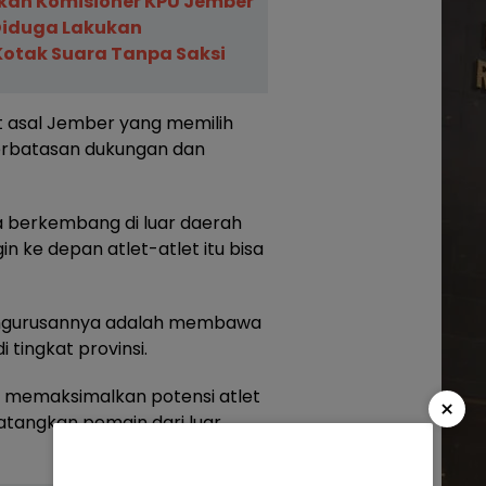
kan Komisioner KPU Jember
Diduga Lakukan
otak Suara Tanpa Saksi
t asal Jember yang memilih
eterbatasan dukungan dan
a berkembang di luar daerah
in ke depan atlet-atlet itu bisa
engurusannya adalah membawa
 tingkat provinsi.
n memaksimalkan potensi atlet
×
atangkan pemain dari luar