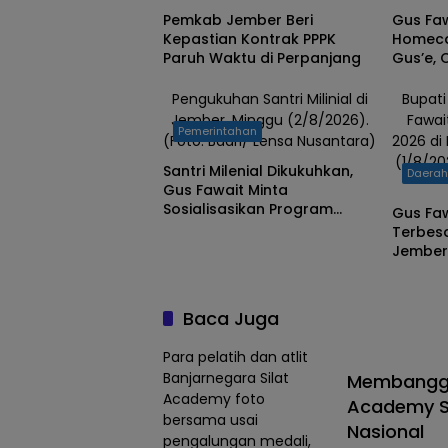
Pemkab Jember Beri
Gus Fa
Kepastian Kontrak PPPK
Homeca
Paruh Waktu di Perpanjang
Gus’e,
Jember 
Layanan
Pengukuhan Santri Milinial di
Bupat
Jember, Minggu (2/8/2026).
Fawai
Pemerintahan
(Foto: Badri/ Lensa Nusantara)
2026 di
(1/8/20
Santri Milenial Dikukuhkan,
Daera
Gus Fawait Minta
Sosialisasikan Program
Gus Faw
Pemkab Jember
Terbesa
Jember
Dunia
Baca Juga
Para pelatih dan atlit
Banjarnegara Silat
Membanggak
Academy foto
Academy Sa
bersama usai
Nasional
pengalungan medali,