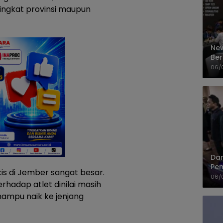
tingkat provinsi maupun
New
Ber
Cep
06/
Dan
Pem
kis di Jember sangat besar.
PP
06/
hadap atlet dinilai masih
mampu naik ke jenjang