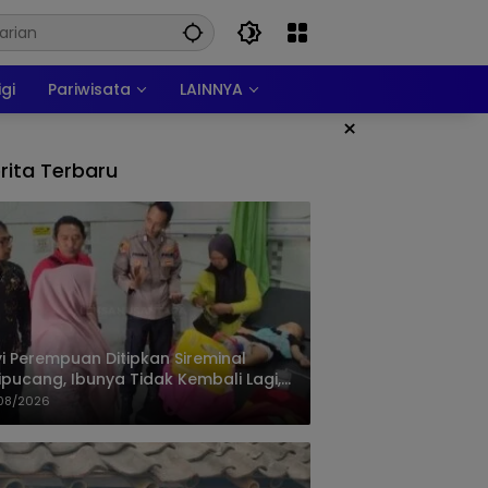
igi
Pariwisata
LAINNYA
×
rita Terbaru
i Perempuan Ditipkan Sireminal
ipucang, Ibunya Tidak Kembali Lagi,
isi Telusuri Keberadaan Orang Tua
08/2026