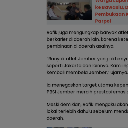
Warga Lapor
ke Bawaslu, 
Pembukaan K
Parpol
Rofik juga mengungkap banyak atle
berkarier di daerah lain, karena k
pembinaan di daerah asalnya.
“Banyak atlet Jember yang akhirny
seperti Jakarta dan lainnya. Kami ing
kembali membela Jember,” ujarnya.
Ia menegaskan target utama kep
PBSI Jember meraih prestasi emas di
Meski demikian, Rofik mengaku aka
lokal terlebih dahulu sebelum mend
daerah.