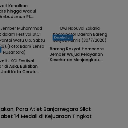
wait Kenalkan
re hingga Wadul
 Ombudsman RI:
Berhasil Hadirkan
 Kualitas
i Jember Muhammad
Dwi Naouval Zakaria
t dalam Festival JKCI
Koordinator Daerah Bareng
Kesehatan
 Pantai Watu Ulo, Sabtu
Rakyat, Kamis (30/7/2026).
26).(Foto: Badri/ Lensa
Bareng Rakyat Homecare
h
Nusantara)
Jember Wujud Pelayanan
Kesehatan Menjangkau
ait JKCI Festival
Kelompok Rentan
r di Asia, Buktikan
 Jadi Kota Cerutu
an, Para Atlet Banjarnegara Silat
bet 14 Medali di Kejuaraan Tingkat