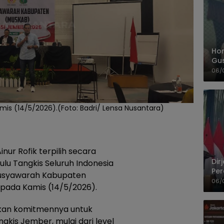
Hom
Gu
Sa
06/
Pas
Kamis (14/5/2026).(Foto: Badri/ Lensa Nusantara)
ur Rofik terpilih secara
Dir
lu Tangkis Seluruh Indonesia
Per
usyawarah Kabupaten
Pel
06/
 pada Kamis (14/5/2026).
aikan komitmennya untuk
gkis Jember, mulai dari level