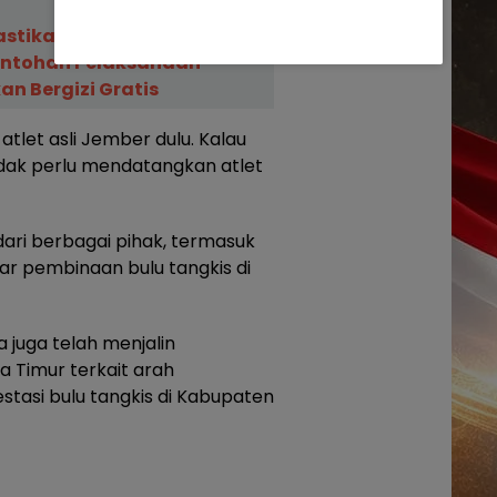
astikan Jember Jadi
ontohan Pelaksanaan
n Bergizi Gratis
tlet asli Jember dulu. Kalau
dak perlu mendatangkan atlet
 dari berbagai pihak, termasuk
gar pembinaan bulu tangkis di
juga telah menjalin
a Timur terkait arah
asi bulu tangkis di Kabupaten