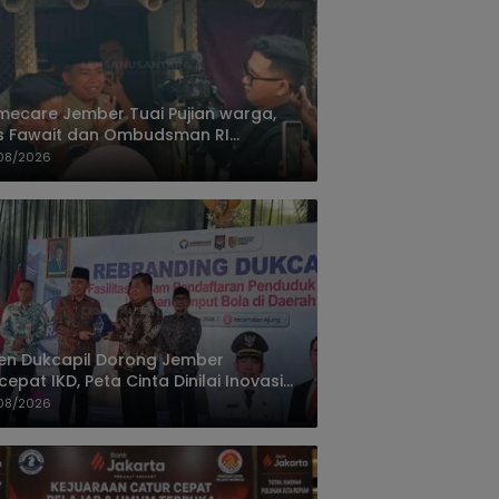
ecare Jember Tuai Pujian warga,
s Fawait dan Ombudsman RI
ksikan Layanan Kesehatan Rumah
08/2026
ien
jen Dukcapil Dorong Jember
cepat IKD, Peta Cinta Dinilai Inovasi
ayanan Terbaik
08/2026