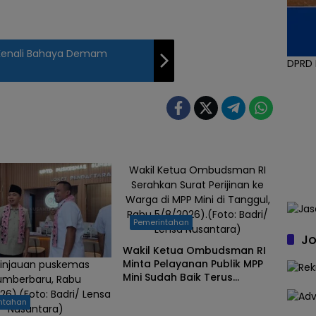
Kenali Bahaya Demam
DPRD
Wakil Ketua Ombudsman RI
Serahkan Surat Perijinan ke
Warga di MPP Mini di Tanggul,
Rabu 5/8/2026).(Foto: Badri/
Pemerintahan
Lensa Nusantara)
Jo
Wakil Ketua Ombudsman RI
Minta Pelayanan Publik MPP
injauan puskemas
Mini Sudah Baik Terus
umberbaru, Rabu
Dipertahankan
26).(Foto: Badri/ Lensa
ntahan
Nusantara)