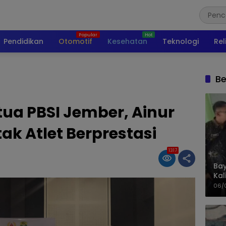
Pendidikan
Otomotif
Kesehatan
Teknologi
Rel
Be
etua PBSI Jember, Ainur
tak Atlet Berprestasi
1317
Bay
Kal
Pol
06/