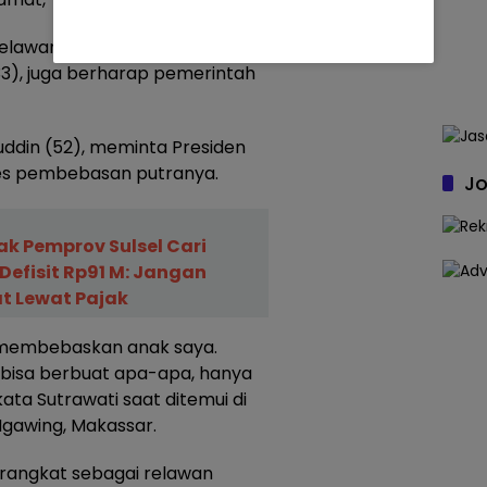
 relawan asal Makassar yang
33), juga berharap pemerintah
uddin (52), meminta Presiden
s pembebasan putranya.
Jo
ak Pemprov Sulsel Cari
 Defisit Rp91 M: Jangan
t Lewat Pajak
 membebaskan anak saya.
 bisa berbuat apa-apa, hanya
ta Sutrawati saat ditemui di
Ngawing, Makassar.
rangkat sebagai relawan