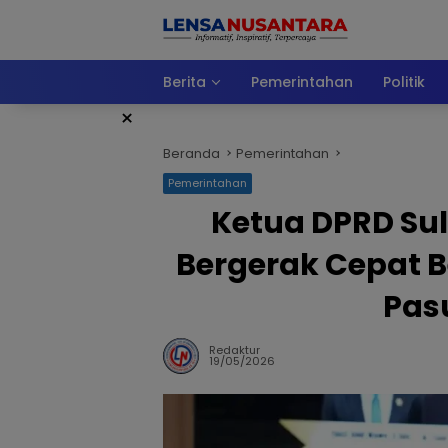
Langsung
ke
konten
Berita
Pemerintahan
Politik
×
Beranda
Pemerintahan
Pemerintahan
Ketua DPRD Su
Bergerak Cepat 
Pas
Redaktur
19/05/2026