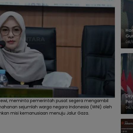
Hom
Gu
Sa
06/
Pas
Dir
 Dewi, meminta pemerintah pusat segera mengambil
Per
nahanan sejumlah warga negara Indonesia (WNI) oleh
Pel
06/
ankan misi kemanusiaan menuju Jalur Gaza.