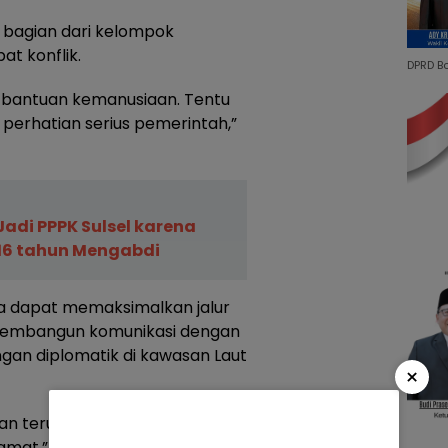
 bagian dari kelompok
at konflik.
DPRD B
bantuan kemanusiaan. Tentu
perhatian serius pemerintah,”
Jadi PPPK Sulsel karena
 16 tahun Mengabdi
a dapat memaksimalkan jalur
 membangun komunikasi dengan
gan diplomatik di kawasan Laut
×
an terukur agar seluruh WNI
mat,” ujarnya.