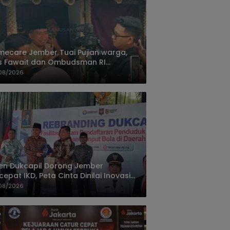
ecare Jember Tuai Pujian warga,
s Fawait dan Ombudsman RI
ksikan Layanan Kesehatan Rumah
08/2026
ien
jen Dukcapil Dorong Jember
cepat IKD, Peta Cinta Dinilai Inovasi
ayanan Terbaik
08/2026