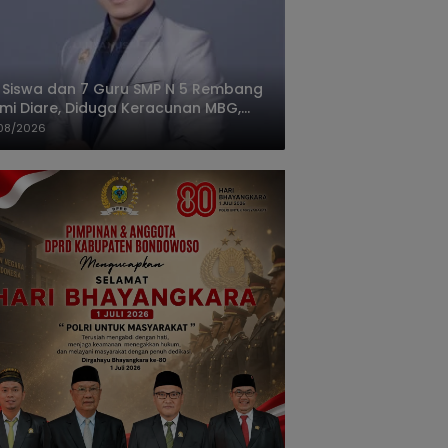
 Siswa dan 7 Guru SMP N 5 Rembang
mi Diare, Diduga Keracunan MBG,
gas: Harus Tanggung Jawab
08/2026