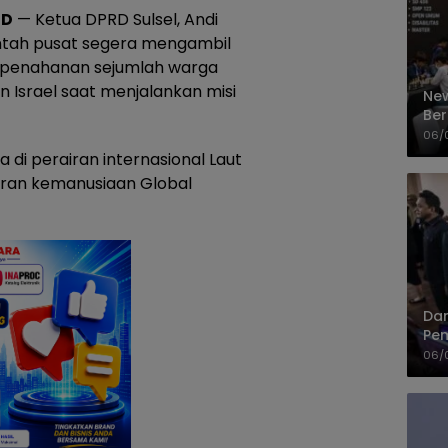
ID
— Ketua DPRD Sulsel, Andi
tah pusat segera mengambil
r penahanan sejumlah warga
 Israel saat menjalankan misi
New
Ber
Cep
06/
 di perairan internasional Laut
aran kemanusiaan Global
Dan
Pem
PP
06/