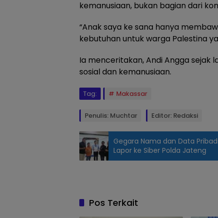
kemanusiaan, bukan bagian dari konf
“Anak saya ke sana hanya membaw
kebutuhan untuk warga Palestina ya
Ia menceritakan, Andi Angga sejak l
sosial dan kemanusiaan.
Tag:
Makassar
Penulis: Muchtar
Editor: Redaksi
Gegara Nama dan Data Pribad
Lapor ke Siber Polda Jateng
Ketua DPRD
Sulsel, Andi
Rachmatika
Dewi,
Pos Terkait
meminta