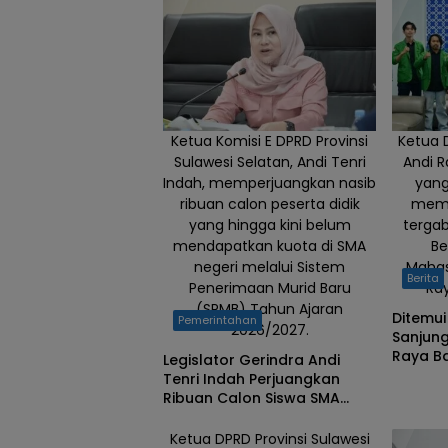
pemerintah
pusat segera
mengambil
langkah
diplomatik
menyusul
Ketua Komisi E DPRD Provinsi
Ketua 
kabar
Sulawesi Selatan, Andi Tenri
Andi 
penahanan
Indah, memperjuangkan nasib
yang
sejumlah
ribuan calon peserta didik
memu
yang hingga kini belum
terga
warga
mendapatkan kuota di SMA
Be
negara
negeri melalui Sistem
Mahas
Indonesia
Berita
Penerimaan Murid Baru
Ray
(WNI) oleh
(SPMB) Tahun Ajaran
Ditemui
Pemerintahan
pasukan
2026/2027.
Sanjun
Israel saat
Raya B
Legislator Gerindra Andi
menjalankan
Tenri Indah Perjuangkan
misi
Ribuan Calon Siswa SMA
yang Belum Tertampung,
kemanusiaan
Siap Kawal ke Kementerian
Ketua DPRD Provinsi Sulawesi
menuju Jalur