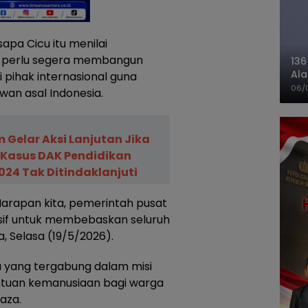
sapa Cicu itu menilai
) perlu segera membangun
136
Ala
 pihak internasional guna
Ba
06/
an asal Indonesia.
Gelar Aksi Lanjutan Jika
Kasus DAK Pendidikan
24 Tak Ditindaklanjuti
Harapan kita, pemerintah pusat
sif untuk membebaskan seluruh
a, Selasa (19/5/2026).
a yang tergabung dalam misi
tuan kemanusiaan bagi warga
aza.