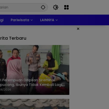
igi
Pariwisata
LAINNYA
×
rita Terbaru
i Perempuan Ditipkan Sireminal
ipucang, Ibunya Tidak Kembali Lagi,
isi Telusuri Keberadaan Orang Tua
08/2026