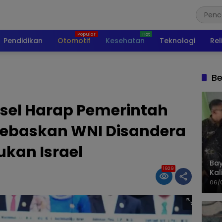
Pendidikan
Otomotif
Kesehatan
Teknologi
Rel
Be
lsel Harap Pemerintah
Bebaskan WNI Disandera
ukan Israel
Bay
1929
Kal
Pol
06/