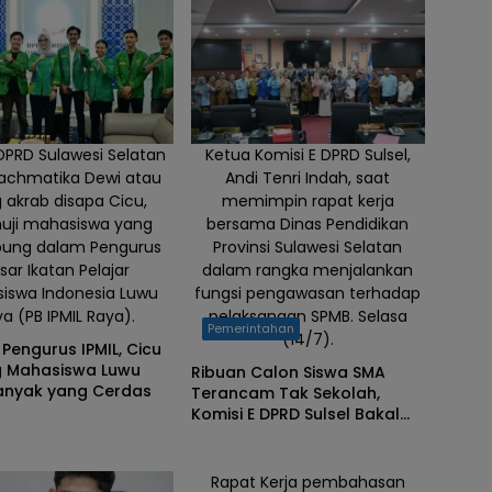
DPRD Sulawesi Selatan
Ketua Komisi E DPRD Sulsel,
Rachmatika Dewi atau
Andi Tenri Indah, saat
 akrab disapa Cicu,
memimpin rapat kerja
ji mahasiswa yang
bersama Dinas Pendidikan
bung dalam Pengurus
Provinsi Sulawesi Selatan
sar Ikatan Pelajar
dalam rangka menjalankan
iswa Indonesia Luwu
fungsi pengawasan terhadap
a (PB IPMIL Raya).
pelaksanaan SPMB. Selasa
Pemerintahan
(14/7).
 Pengurus IPMIL, Cicu
g Mahasiswa Luwu
Ribuan Calon Siswa SMA
anyak yang Cerdas
Terancam Tak Sekolah,
Komisi E DPRD Sulsel Bakal
Temui Kementerian
Pendidikan
Rapat Kerja pembahasan