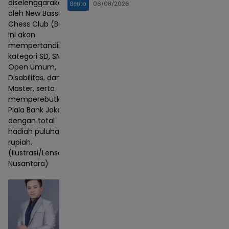
diselenggarakan
Berita
06/08/2026
oleh New Bassura
Chess Club (BCC)
ini akan
mempertandingkan
kategori SD, SMP,
Open Umum,
Disabilitas, dan
Master, serta
memperebutkan
Piala Bank Jakarta
dengan total
hadiah puluhan juta
rupiah.
(Ilustrasi/Lensa
Nusantara)