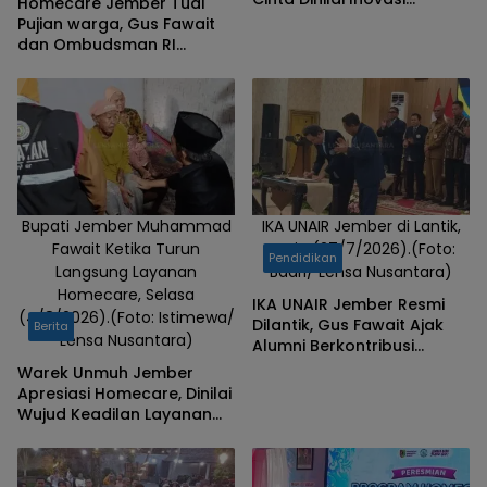
Homecare Jember Tuai
Pelayanan Terbaik
Pujian warga, Gus Fawait
dan Ombudsman RI
Saksikan Layanan
Kesehatan Rumah Pasien
Bupati Jember Muhammad
IKA UNAIR Jember di Lantik,
Fawait Ketika Turun
Senin (27/7/2026).(Foto:
Pendidikan
Langsung Layanan
Badri/ Lensa Nusantara)
Homecare, Selasa
IKA UNAIR Jember Resmi
(4/8/2026).(Foto: Istimewa/
Dilantik, Gus Fawait Ajak
Berita
Lensa Nusantara)
Alumni Berkontribusi
Pembangunan Daerah
Warek Unmuh Jember
Apresiasi Homecare, Dinilai
Wujud Keadilan Layanan
Kesehatan