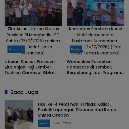
Zita Anjani Utusan Khusus
Kemenkes Serahkan Kunci
Presiden RI Menghadiri JFC,
Mobil Homecare di
Sabtu (25/7/2026) malam.
Puskemas Sumberbaru,
(Foto: Badri/ Lensa
Jum'at (24/7/2026).(Foto:
Nasional
Berita
Nusantara)
Badri/ Lensa Nusantara)
Utusan Khusus Presiden
Wamenkes Resmikan
Zita Anjani Puji Jember
Homecare di Jember,
Fashion Carnaval Kiblat
Berpeluang Jadi Program
Karnaval Indonesia
Nasional
Baca Juga
Hari ke-4 Pelatihan Hilirisasi Kaliori,
Praktik Lapangan Dipandu dari Rama
Shinta Cirebon
Berita
08/08/2026