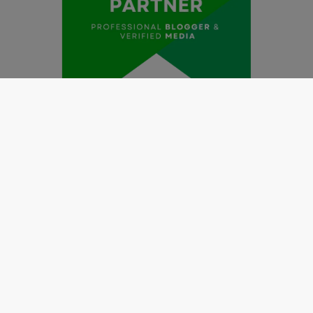
Redaksi
Pedoman Media Siber
Kode Etik Jurnalistik
Perlindungan Profesi Wartawan
Info Iklan
Disclaimer
Tentang Kami
Copyright @2019 by
LENSANUSANTARA.CO.ID
All Right