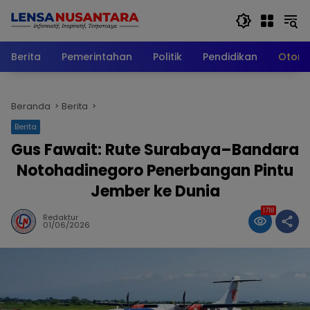
Langsung
ke
konten
Berita
Pemerintahan
Politik
Pendidikan
Otomo
Beranda
Berita
Berita
Gus Fawait: Rute Surabaya–Bandara
Notohadinegoro Penerbangan Pintu
Jember ke Dunia
1718
Redaktur
01/06/2026