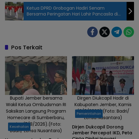
Ketua DPRD Grobogan Hadiri Senam
Bersama Peringatan Hari Lahir Pancasila di
Alun – alun Purwodadi
Pesawat Wings
Air Transit di
Bandara
Notohadinegoro
Pos Terkait
Jember, Senin
(1/6/2026).
(Foto: Badri/
Lensa
Nusantara)
Bupati Jember bersama
Dirgen Diukcapil Hadir di
Wakil Ketua Ombudsman RI
Kabupaten Jember, Kamis
Saksikan Langsung Program
(6/8/2026).(Foto: Badri/
Pemerintahan
Homecare di Sumberbaru,
Lensa Nusantara)
Rabu (5/8/2026).(Foto:
Dirjen Dukcapil Dorong
Kesehatan
Badri/ Lensa Nusantara)
Jember Percepat IKD, Peta
Cinta Dinilai Inovasi