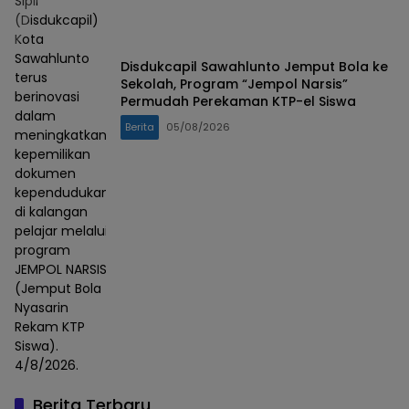
Sipil
(Disdukcapil)
Kota
Sawahlunto
Disdukcapil Sawahlunto Jemput Bola ke
terus
Sekolah, Program “Jempol Narsis”
berinovasi
Permudah Perekaman KTP-el Siswa
dalam
Berita
05/08/2026
meningkatkan
kepemilikan
dokumen
kependudukan
di kalangan
pelajar melalui
program
JEMPOL NARSIS
(Jemput Bola
Nyasarin
Rekam KTP
Siswa).
4/8/2026.
Berita Terbaru