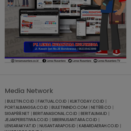
Media Network
|
BULETIN.CO.ID
|
FAKTUAL.CO.ID
|
KLIKTODAY.CO.ID
|
PORTALBANGSA.CO.ID
|
BULETININDO.COM
|
NET88.CO
|
SIGAP88.NET
|
BERITANASIONAL.CO.ID
|
BERITALIMA.ID
|
JEJAKPERISTIWA.CO.ID
|
SIBERNUSANTARA.CO.ID
|
LENSARAKYAT.ID
|
NUSANTARAPOS.ID
|
KABARDAERAH.CO.ID
|