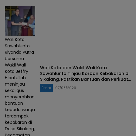
Wali Kota
Sawahlunto
Riyanda Putra
bersama
Wakil Wali
Wali Kota dan Wakil Wali Kota
Kota Jeffry
Sawahlunto Tinjau Korban Kebakaran di
Hibatullah
Sikalang, Pastikan Bantuan dan Perkuat
meninjau
Mitigasi Bencana
Berita
07/08/2026
sekaligus
menyerahkan
bantuan
kepada warga
terdampak
kebakaran di
Desa Sikalang,
Kecamatan