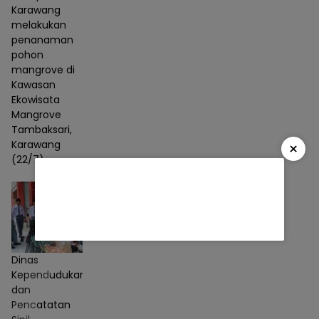
Karawang
melakukan
penanaman
pohon
mangrove di
Kawasan
Ekowisata
Mangrove
Tambaksari,
Karawang
×
(22/7)
Dinas
Kependudukan
dan
Pencatatan