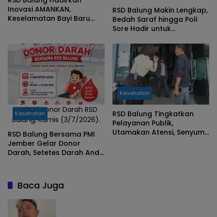
RSD Balung Hadirkan
Inovasi AMANKAN,
RSD Balung Makin Lengkap,
Keselamatan Bayi Baru
Bedah Saraf hingga Poli
Lahir, Pantau DJJ Tiap 5
Sore Hadir untuk
Menit
Masyarakat
Kesehatan
Jadwal Donor Darah RSD
RSD Balung Tingkatkan
Kesehatan
Balung, Kamis (3/7/2026).
Pelayanan Publik,
Utamakan Atensi, Senyum,
RSD Balung Bersama PMI
Ramah, dan Informatif
Jember Gelar Donor
Darah, Setetes Darah Anda
Jadi Harapan Hidup Bagi
Pasien
Baca Juga