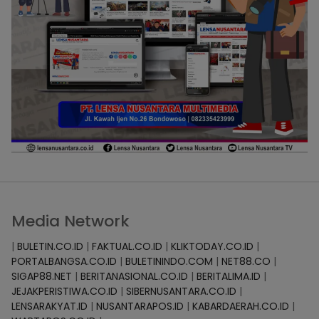
Media Network
|
BULETIN.CO.ID
|
FAKTUAL.CO.ID
|
KLIKTODAY.CO.ID
|
PORTALBANGSA.CO.ID
|
BULETININDO.COM
|
NET88.CO
|
SIGAP88.NET
|
BERITANASIONAL.CO.ID
|
BERITALIMA.ID
|
JEJAKPERISTIWA.CO.ID
|
SIBERNUSANTARA.CO.ID
|
LENSARAKYAT.ID
|
NUSANTARAPOS.ID
|
KABARDAERAH.CO.ID
|