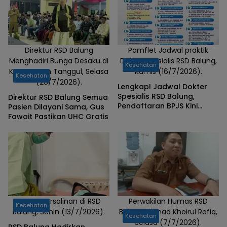
Direktur RSD Balung
Pamflet Jadwal praktik
Menghadiri Bunga Desaku di
Dokter spesialis RSD Balung,
Kesehatan
Kecamatan Tanggul, Selasa
Kamis (16/7/2026).
Kesehatan
(28/7/2026).
Lengkap! Jadwal Dokter
Spesialis RSD Balung,
Direktur RSD Balung Semua
Pendaftaran BPJS Kini
Pasien Dilayani Sama, Gus
Lewat Mobile JKN
Fawait Pastikan UHC Gratis
Proses Persalinan di RSD
Perwakilan Humas RSD
Kesehatan
Balung, Senin (13/7/2026).
Balung Ahmad Khoirul Rofiq,
Kesehatan
Selasa (7/7/2026).