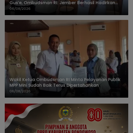
Gus’e, Ombudsman RI: Jember Berhasil Hadirkan
Layanan Kualitas
06/08/2026
Wakil Ketua Ombudsman RI Minta Pelayanan Publik
MPP Mini Sudah Baik Terus Dipertahankan
06/08/2026