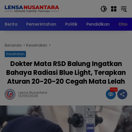
Langsung
ke
konten
Berita
Pemerintahan
Politik
Pendidikan
Otomo
Beranda
Kesehatan
Kesehatan
Dokter Mata RSD Balung Ingatkan
Bahaya Radiasi Blue Light, Terapkan
Aturan 20-20-20 Cegah Mata Lelah
1744
Lensa Nusantara
12/06/2026