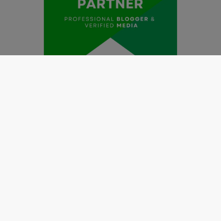
Redaksi
Pedoman Media Siber
Kode Etik Jurnalistik
Perlindungan Profesi Wartawan
Info Iklan
Disclaimer
Tentang Kami
Copyright @2019 by
LENSANUSANTARA.CO.ID
All Right