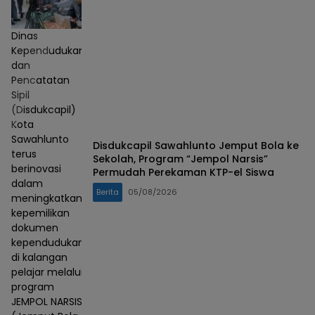
Dinas
Kependudukan
dan
Pencatatan
Sipil
(Disdukcapil)
Kota
Sawahlunto
Disdukcapil Sawahlunto Jemput Bola ke
terus
Sekolah, Program “Jempol Narsis”
berinovasi
Permudah Perekaman KTP-el Siswa
dalam
Berita
05/08/2026
meningkatkan
kepemilikan
dokumen
kependudukan
di kalangan
pelajar melalui
program
JEMPOL NARSIS