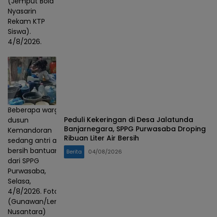
(Jemput Bola
Nyasarin
Rekam KTP
Siswa).
4/8/2026.
Beberapa warga
Peduli Kekeringan di Desa Jalatunda
dusun
Banjarnegara, SPPG Purwasaba Droping
Kemandoran
Ribuan Liter Air Bersih
sedang antri air
bersih bantuan
Berita
04/08/2026
dari SPPG
Purwasaba,
Selasa,
4/8/2026. Foto :
(Gunawan/Lensa
Nusantara)