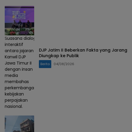
Suasana dialog
interaktif
DJP Jatim II Beberkan Fakta yang Jarang
antara jajaran
Diungkap ke Publik
Kanwil DJP
Jawa Timur II
Berita
04/08/2026
dengan insan
media
membahas
perkembangan
kebijakan
perpajakan
nasional.