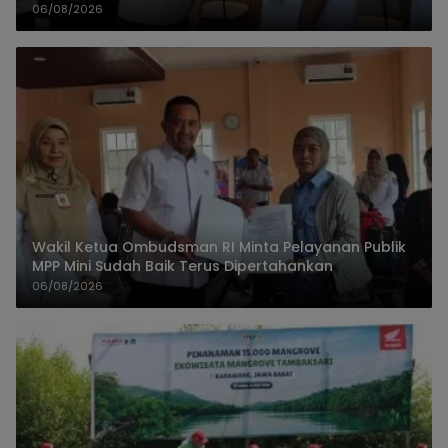
Layanan Kualitas
06/08/2026
Wakil Ketua Ombudsman RI Minta Pelayanan Publik
MPP Mini Sudah Baik Terus Dipertahankan
06/08/2026