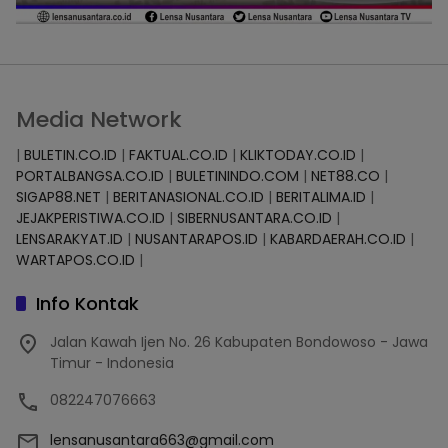
Media Network
|
BULETIN.CO.ID
|
FAKTUAL.CO.ID
|
KLIKTODAY.CO.ID
|
PORTALBANGSA.CO.ID
|
BULETININDO.COM
|
NET88.CO
|
SIGAP88.NET
|
BERITANASIONAL.CO.ID
|
BERITALIMA.ID
|
JEJAKPERISTIWA.CO.ID
|
SIBERNUSANTARA.CO.ID
|
LENSARAKYAT.ID
|
NUSANTARAPOS.ID
|
KABARDAERAH.CO.ID
|
WARTAPOS.CO.ID
|
Info Kontak
Jalan Kawah Ijen No. 26 Kabupaten Bondowoso - Jawa
Timur - Indonesia
082247076663
lensanusantara663@gmail.com