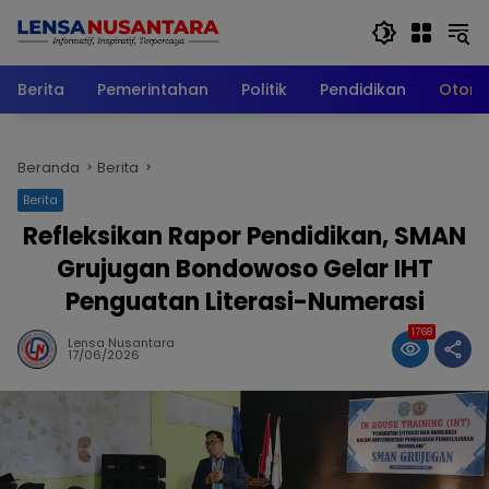
Langsung
ke
konten
Berita
Pemerintahan
Politik
Pendidikan
Otomo
Beranda
Berita
Berita
Refleksikan Rapor Pendidikan, SMAN
Grujugan Bondowoso Gelar IHT
Penguatan Literasi-Numerasi
1768
Lensa Nusantara
17/06/2026