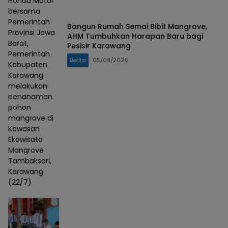
Honda Motor
bersama
Pemerintah
Bangun Rumah Semai Bibit Mangrove,
Provinsi Jawa
AHM Tumbuhkan Harapan Baru bagi
Barat,
Pesisir Karawang
Pemerintah
Berita
05/08/2026
Kabupaten
Karawang
melakukan
penanaman
pohon
mangrove di
Kawasan
Ekowisata
Mangrove
Tambaksari,
Karawang
(22/7)