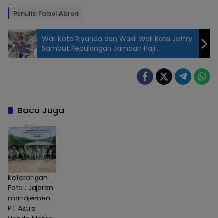
Penulis: Faisol Abrori
Wali Kota Riyanda dan Wakil Wali Kota Jeffry
Sambut Kepulangan Jamaah Haji
Sawahlunto
IHT
Penguatan
Literasi-
Numerasi di
Baca Juga
SMAN
Grujugan
Bondowoso
(17/6/2026)
Keterangan
Foto : Jajaran
manajemen
PT Astra