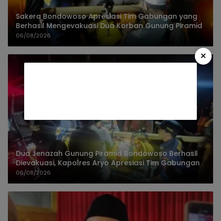
Sakera Bondowoso Apresiasi Tim Gabungan yang
Berhasil Mengevakuasi Dua Korban Gunung Piramid
06/08/2026
×
Dua Jenazah Gunung Piramid Bondowoso Berhasil
Dievakuasi, Kapolres Aryo Apresiasi Tim Gabungan
06/08/2026