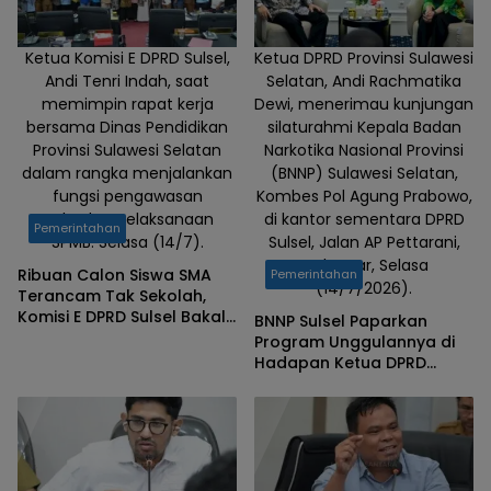
Ketua Komisi E DPRD Sulsel,
Ketua DPRD Provinsi Sulawesi
Andi Tenri Indah, saat
Selatan, Andi Rachmatika
memimpin rapat kerja
Dewi, menerimau kunjungan
bersama Dinas Pendidikan
silaturahmi Kepala Badan
Provinsi Sulawesi Selatan
Narkotika Nasional Provinsi
dalam rangka menjalankan
(BNNP) Sulawesi Selatan,
fungsi pengawasan
Kombes Pol Agung Prabowo,
terhadap pelaksanaan
di kantor sementara DPRD
Pemerintahan
SPMB. Selasa (14/7).
Sulsel, Jalan AP Pettarani,
Makassar, Selasa
Ribuan Calon Siswa SMA
Pemerintahan
(14/7/2026).
Terancam Tak Sekolah,
Komisi E DPRD Sulsel Bakal
BNNP Sulsel Paparkan
Temui Kementerian
Program Unggulannya di
Pendidikan
Hadapan Ketua DPRD
Sulsel