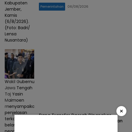
Kabupaten
Pemerintahan
06/08/2026
Jember,
Kamis
(6/8/2026).
(Foto: Badri/
Lensa
Nusantara)
Wakil Gubernur
Jawa Tengah
Taj Yasin
Maimoen
menyampaikan
×
penjelasan
Dana Transfer Daerah Dipangkas,
terkait kondisi
Pemprov Jateng Pastikan Gaji ASN dan
belanja
PPPK Tetap Aman
pegawai