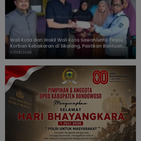
Wali Kota dan Wakil Wali Kota Sawahlunto Tinjau
Korban Kebakaran di Sikalang, Pastikan Bantuan
dan Perkuat Mitigasi Bencana
07/08/2026