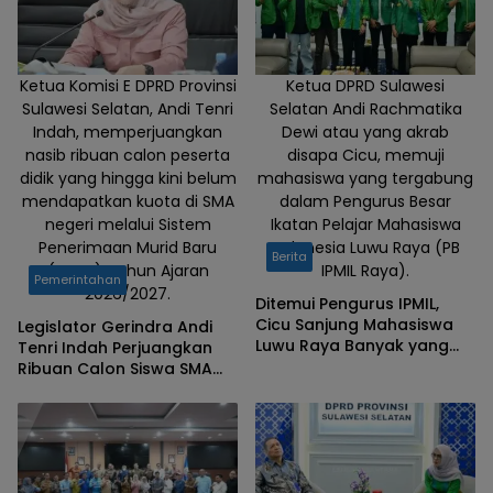
Pertanggungjawaban
Pelaksanaan APBD
Tahun Anggaran
2025 yang digelar,
Ketua Komisi E DPRD Provinsi
Ketua DPRD Sulawesi
Sulawesi Selatan, Andi Tenri
Selatan Andi Rachmatika
Selasa (30/6).
Indah, memperjuangkan
Dewi atau yang akrab
nasib ribuan calon peserta
disapa Cicu, memuji
didik yang hingga kini belum
mahasiswa yang tergabung
mendapatkan kuota di SMA
dalam Pengurus Besar
negeri melalui Sistem
Ikatan Pelajar Mahasiswa
Penerimaan Murid Baru
Indonesia Luwu Raya (PB
Berita
(SPMB) Tahun Ajaran
IPMIL Raya).
Pemerintahan
2026/2027.
Ditemui Pengurus IPMIL,
Cicu Sanjung Mahasiswa
Legislator Gerindra Andi
Luwu Raya Banyak yang
Tenri Indah Perjuangkan
Cerdas
Ribuan Calon Siswa SMA
yang Belum Tertampung,
Siap Kawal ke Kementerian