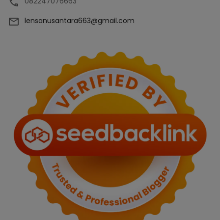
082247076663
lensanusantara663@gmail.com