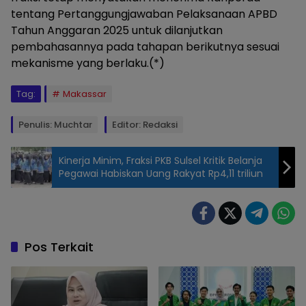
tentang Pertanggungjawaban Pelaksanaan APBD
Tahun Anggaran 2025 untuk dilanjutkan
pembahasannya pada tahapan berikutnya sesuai
mekanisme yang berlaku.(*)
Tag:
Makassar
Penulis: Muchtar
Editor: Redaksi
Kinerja Minim, Fraksi PKB Sulsel Kritik Belanja
Pegawai Habiskan Uang Rakyat Rp4,11 triliun
Rapat paripurna
penyampaian
pandangan umum
fraksi terhadap
Pos Terkait
Rancangan
Peraturan Daerah
(Ranperda) tentang