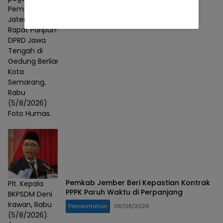
Pemerintahan
06/08/2026
Pemprov
Jateng dalam
Rapat Paripurna
DPRD Jawa
Tengah di
Gedung Berlian,
Kota
Semarang,
Rabu
(5/8/2026)
Foto Humas.
Pemkab Jember Beri Kepastian Kontrak
Plt. Kepala
PPPK Paruh Waktu di Perpanjang
BKPSDM Deni
Irawan, Rabu
Pemerintahan
06/08/2026
(5/8/2026).