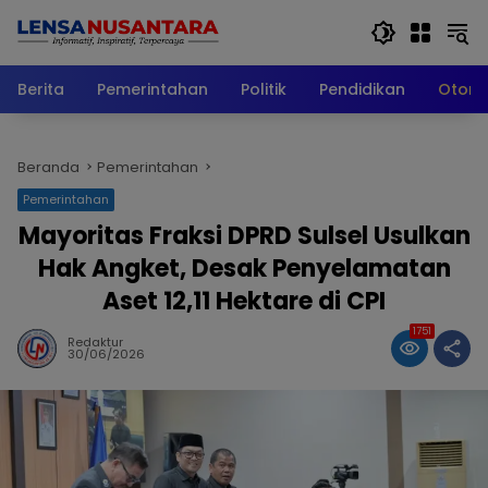
Langsung
ke
konten
Berita
Pemerintahan
Politik
Pendidikan
Otomo
Beranda
Pemerintahan
Pemerintahan
Mayoritas Fraksi DPRD Sulsel Usulkan
Hak Angket, Desak Penyelamatan
Aset 12,11 Hektare di CPI
1751
Redaktur
30/06/2026