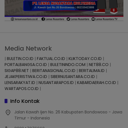
Media Network
|
BULETIN.CO.ID
|
FAKTUAL.CO.ID
|
KLIKTODAY.CO.ID
|
PORTALBANGSA.CO.ID
|
BULETININDO.COM
|
NET88.CO
|
SIGAP88.NET
|
BERITANASIONAL.CO.ID
|
BERITALIMA.ID
|
JEJAKPERISTIWA.CO.ID
|
SIBERNUSANTARA.CO.ID
|
LENSARAKYAT.ID
|
NUSANTARAPOS.ID
|
KABARDAERAH.CO.ID
|
WARTAPOS.CO.ID
|
Info Kontak
Jalan Kawah Ijen No. 26 Kabupaten Bondowoso - Jawa
Timur - Indonesia