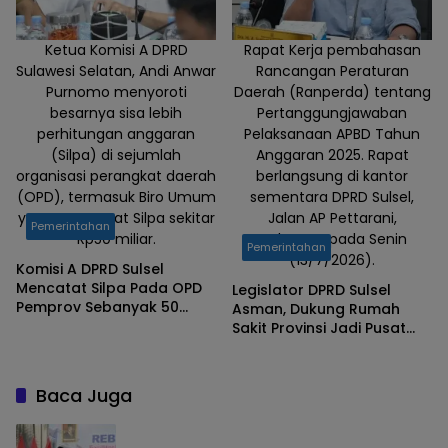
Ketua Komisi A DPRD
Rapat Kerja pembahasan
Sulawesi Selatan, Andi Anwar
Rancangan Peraturan
Purnomo menyoroti
Daerah (Ranperda) tentang
besarnya sisa lebih
Pertanggungjawaban
perhitungan anggaran
Pelaksanaan APBD Tahun
(Silpa) di sejumlah
Anggaran 2025. Rapat
organisasi perangkat daerah
berlangsung di kantor
(OPD), termasuk Biro Umum
sementara DPRD Sulsel,
yang mencatat Silpa sekitar
Jalan AP Pettarani,
Pemerintahan
Rp50 miliar.
Makassar, pada Senin
Pemerintahan
(13/7/2026).
Komisi A DPRD Sulsel
Mencatat Silpa Pada OPD
Legislator DPRD Sulsel
Pemprov Sebanyak 50
Asman, Dukung Rumah
Milyar TA 2025
Sakit Provinsi Jadi Pusat
Rujukan Regional
Baca Juga