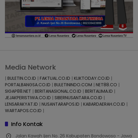
Media Network
|
BULETIN.CO.ID
|
FAKTUAL.CO.ID
|
KLIKTODAY.CO.ID
|
PORTALBANGSA.CO.ID
|
BULETININDO.COM
|
NET88.CO
|
SIGAP88.NET
|
BERITANASIONAL.CO.ID
|
BERITALIMA.ID
|
JEJAKPERISTIWA.CO.ID
|
SIBERNUSANTARA.CO.ID
|
LENSARAKYAT.ID
|
NUSANTARAPOS.ID
|
KABARDAERAH.CO.ID
|
WARTAPOS.CO.ID
|
Info Kontak
Jalan Kawah Ijen No. 26 Kabupaten Bondowoso - Jawa