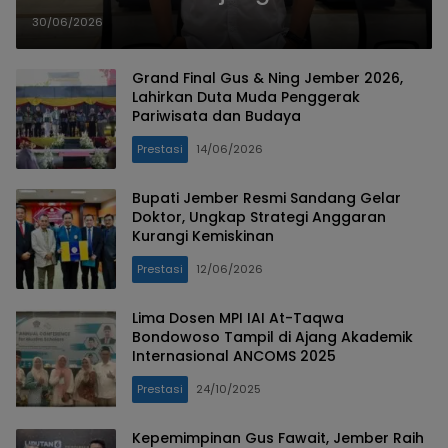
Universitas dr. Soetomo Surabaya
30/06/2026
Grand Final Gus & Ning Jember 2026,
Lahirkan Duta Muda Penggerak
Pariwisata dan Budaya
Prestasi
14/06/2026
Bupati Jember Resmi Sandang Gelar
Doktor, Ungkap Strategi Anggaran
Kurangi Kemiskinan
Prestasi
12/06/2026
Lima Dosen MPI IAI At-Taqwa
Bondowoso Tampil di Ajang Akademik
Internasional ANCOMS 2025
Prestasi
24/10/2025
Kepemimpinan Gus Fawait, Jember Raih