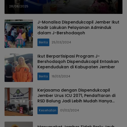
DispendukCapil Jember
28/08/2025
J-Monalisa Dispendukcapil Jember Ikut
Hadir Lakukan Pelayanan Adminduk
dalam J-Bershodaqoh
Berita
25/03/2024
Ikut Berpartisipasi Program J-
Bershodaqoh Dispendukcapil Entaskan
Kependudukan di Kabupaten Jember
Berita
19/03/2024
Kerjasama dengan Dispendukcapil
Jember Urus ICU 2071, Pendaftaran di
RSD Balung Jadi Lebih Mudah Hanya
Mengecek NIK
Kesehatan
01/02/2024
Masyarakat Jember Tidak Perlu Jauh,