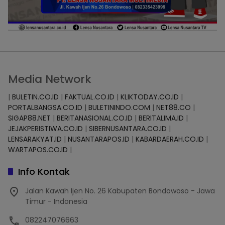
Media Network
|
BULETIN.CO.ID
|
FAKTUAL.CO.ID
|
KLIKTODAY.CO.ID
|
PORTALBANGSA.CO.ID
|
BULETININDO.COM
|
NET88.CO
|
SIGAP88.NET
|
BERITANASIONAL.CO.ID
|
BERITALIMA.ID
|
JEJAKPERISTIWA.CO.ID
|
SIBERNUSANTARA.CO.ID
|
LENSARAKYAT.ID
|
NUSANTARAPOS.ID
|
KABARDAERAH.CO.ID
|
WARTAPOS.CO.ID
|
Info Kontak
Jalan Kawah Ijen No. 26 Kabupaten Bondowoso - Jawa
Timur - Indonesia
082247076663