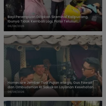
Bayi Perempuan Ditipkan Sireminal Kalipucang,
Ibunya Tidak Kembali Lagi, Polisi Telusuri
Keberadaan Orang Tua
06/08/2026
Homecare Jember Tuai Pujian warga, Gus Fawait
dan Ombudsman RI Saksikan Layanan Kesehatan
Rumah Pasien
06/08/2026