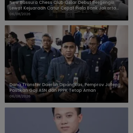
New Bassura Chess Club Gelar Debut Bergengsi
Lewat Kejuaraan Catur Cepat Piala Bank Jakarta
2026
06/08/2026
Dana Transfer Daerah Dipangkas, Pemprov Jateng
Pastikan Gaji ASN dan PPPK Tetap Aman
06/08/2026