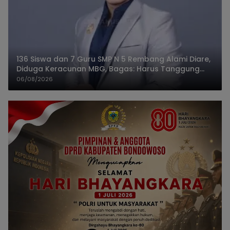
136 Siswa dan 7 Guru SMP N 5 Rembang Alami Diare,
Diduga Keracunan MBG, Bagas: Harus Tanggung
Jawab
06/08/2026