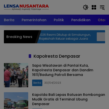
Langsung
ke
konten
Berita
Pemerintahan
Politik
Pendidikan
Otomo
6 Resmi Ditutup di Simalungun,
Gratis..!! SMSI Bondowoso Buk
Breaking News
ekshah Keluar sebagai Juara
Jurnalistik, Wujudkan Impian 
Jurnalis Profesional
Kapolresta Denpasar
Sapa Wisatawan di Pantai Kuta,
Kapolresta Denpasar dan Dandim
1611/Badung Patroli Bersama
Berita
30/04/2023
Kapolda Bali Lepas Ratusan Rombongan
Mudik Gratis di Terminal Ubung
Denpasar