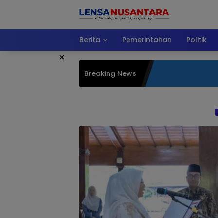
Langsung
ke
konten
Berita
Pemerintahan
Politik
×
Breaking News