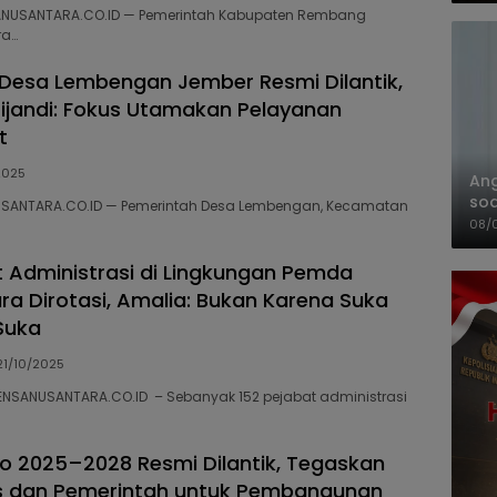
NUSANTARA.CO.ID — Pemerintah Kabupaten Rembang
ra…
Desa Lembengan Jember Resmi Dilantik,
ijandi: Fokus Utamakan Pelayanan
t
2025
An
soa
USANTARA.CO.ID — Pemerintah Desa Lembengan, Kecamatan
Pa
08/
at Administrasi di Lingkungan Pemda
ra Dirotasi, Amalia: Bukan Karena Suka
Suka
21/10/2025
, LENSANUSANTARA.CO.ID – Sebanyak 152 pejabat administrasi
jo 2025–2028 Resmi Dilantik, Tegaskan
rs dan Pemerintah untuk Pembangunan