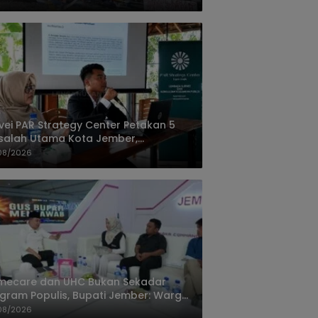
vei PAR Strategy Center Petakan 5
salah Utama Kota Jember,
acetan dan Banjir Teratas
08/2026
mecare dan UHC Bukan Sekadar
gram Populis, Bupati Jember: Warga
kin Berhak Punya Akses Dokter
08/2026