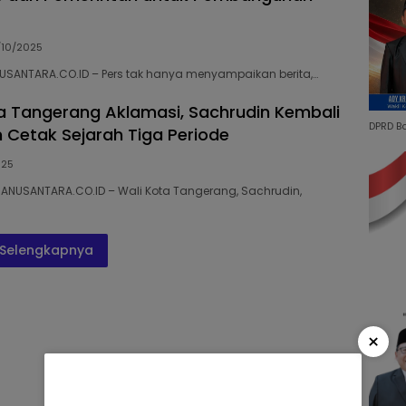
/10/2025
NUSANTARA.CO.ID – Pers tak hanya menyampaikan berita,…
a Tangerang Aklamasi, Sachrudin Kembali
DPRD B
n Cetak Sejarah Tiga Periode
025
ANUSANTARA.CO.ID – Wali Kota Tangerang, Sachrudin,
Selengkapnya
×