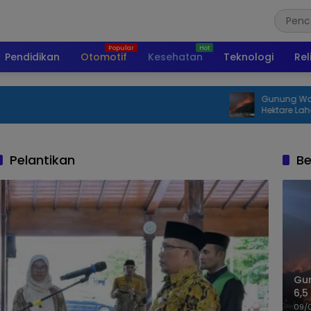
Pendidikan
Otomotif
Kesehatan
Teknologi
Rel
Gunung Watangan Jember Terba
Hektare Lahan Perhutani
Pelantikan
Be
Gu
6,5
09/