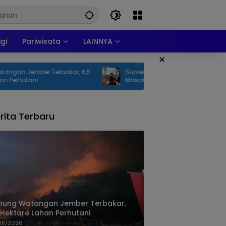
igi
Pariwisata
LAINNYA
×
kar, 6,5
Survei PAR Strategy Center Petakan 5
Masalah Utama Kota Jember,
Kemacetan dan Banjir Teratas
rita Terbaru
nung Watangan Jember Terbakar,
 Hektare Lahan Perhutani
08/2026