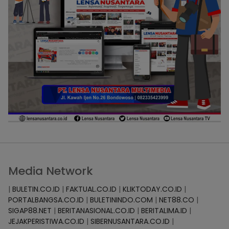
Media Network
|
BULETIN.CO.ID
|
FAKTUAL.CO.ID
|
KLIKTODAY.CO.ID
|
PORTALBANGSA.CO.ID
|
BULETININDO.COM
|
NET88.CO
|
SIGAP88.NET
|
BERITANASIONAL.CO.ID
|
BERITALIMA.ID
|
JEJAKPERISTIWA.CO.ID
|
SIBERNUSANTARA.CO.ID
|