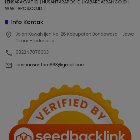
LENSARAKYAT.ID
|
NUSANTARAPOS.ID
|
KABARDAERAH.CO.ID
|
WARTAPOS.CO.ID
|
Info Kontak
Jalan Kawah Ijen No. 26 Kabupaten Bondowoso - Jawa
Timur - Indonesia
082247076663
lensanusantara663@gmail.com