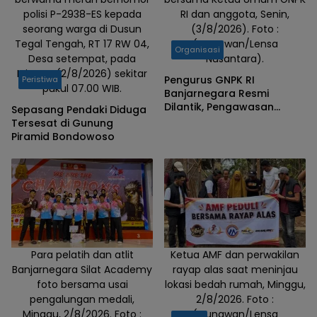
polisi P-2938-ES kepada
RI dan anggota, Senin,
seorang warga di Dusun
(3/8/2026). Foto :
Tegal Tengah, RT 17 RW 04,
(Gunawan/Lensa
Organisasi
Desa setempat, pada
Nusantara).
Minggu (2/8/2026) sekitar
Pengurus GNPK RI
Peristiwa
pukul 07.00 WIB.
Banjarnegara Resmi
Dilantik, Pengawasan
Sepasang Pendaki Diduga
Infrastruktur dan
Tersesat di Gunung
Anggaran Negara Sebagai
Piramid Bondowoso
Prioritas
Para pelatih dan atlit
Ketua AMF dan perwakilan
Banjarnegara Silat Academy
rayap alas saat meninjau
foto bersama usai
lokasi bedah rumah, Minggu,
pengalungan medali,
2/8/2026. Foto :
Minggu, 2/8/2026. Foto :
(Gunawan/Lensa