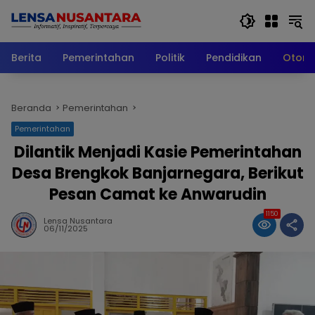
Langsung
ke
konten
Berita
Pemerintahan
Politik
Pendidikan
Otomo
Beranda
Pemerintahan
Pemerintahan
‎Dilantik Menjadi Kasie Pemerintahan
Desa Brengkok Banjarnegara, Berikut
Pesan Camat ke Anwarudin
1150
Lensa Nusantara
06/11/2025