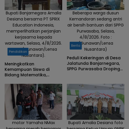
Bupati Banjarnegara Amalia
Beberapa warga dusun
Desiana bersama PT SPRIX
Kemandoran sedang antri
Education Indonesia,
air bersih bantuan dari SPPG
memperlihatkan perjanjian
Purwasaba, Selasa,
kerjasama kepada
4/8/2026. Foto :
wartawan, Selasa, 4/8/2026.
(Gunawan/Lensa
Berita
Foto : (Gunawan/Lensa
Nusantara)
Pendidikan
Nusantara).
Peduli Kekeringan di Desa
Jalatunda Banjarnegara,
Meningkatkan
SPPG Purwasaba Droping
Kemampuan Siswa di
Ribuan Liter Air Bersih
Bidang Matematika,
Pemkab Banjarnegara
Teken MOu dengan PT
SPRIX Asal Jepang
motor Yamaha NMax
Bupati Amalia Desiana foto
berwarna merah bernomor
bersama Ketua Umum GNPK