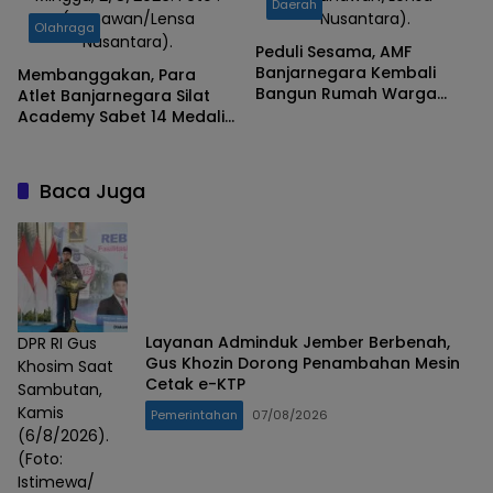
Daerah
(Gunawan/Lensa
Nusantara).
Olahraga
Nusantara).
Peduli Sesama, AMF
Banjarnegara Kembali
Membanggakan, Para
Bangun Rumah Warga
Atlet Banjarnegara Silat
Tidak Mampu
Academy Sabet 14 Medali
di Kejuaraan Tingkat
Nasional
Baca Juga
Layanan Adminduk Jember Berbenah,
DPR RI Gus
Gus Khozin Dorong Penambahan Mesin
Khosim Saat
Cetak e-KTP
Sambutan,
Kamis
Pemerintahan
07/08/2026
(6/8/2026).
(Foto:
Istimewa/