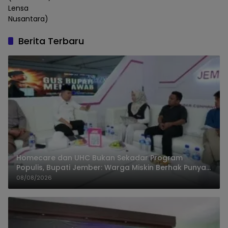
Lensa
Nusantara)
Berita Terbaru
Homecare dan UHC Bukan Sekadar Program
Populis, Bupati Jember: Warga Miskin Berhak Punya
Akses Dokter Keluarga
08/08/2026