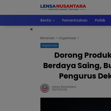
Langsung
ke
konten
Berita
Pemerintahan
Politik
×
Beranda
Organisasi
Organisasi
Dorong Produk
Berdaya Saing, B
Pengurus De
Lensa Nusantara
08/11/2025