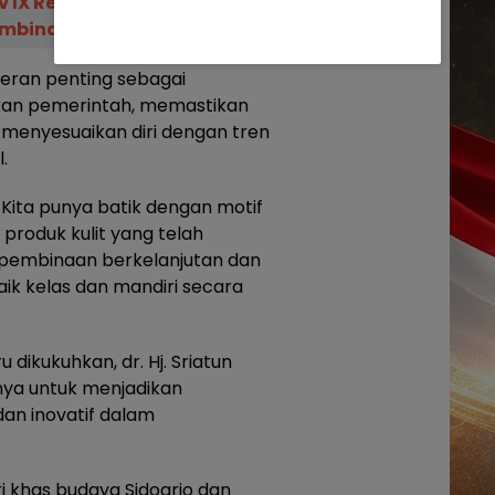
v IX Resmi Diserahkan,
mbinaan Kian Menguat
peran penting sebagai
akan pemerintah, memastikan
 menyesuaikan diri dengan tren
.
. Kita punya batik dengan motif
ta produk kulit yang telah
pembinaan berkelanjutan dan
 naik kelas dan mandiri secara
dikukuhkan, dr. Hj. Sriatun
ya untuk menjadikan
an inovatif dalam
i khas budaya Sidoarjo dan