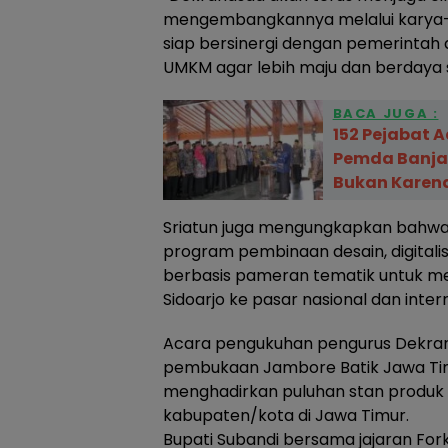
mengembangkannya melalui karya-kar
siap bersinergi dengan pemerintah
UMKM agar lebih maju dan berdaya sa
BACA JUGA :
‎152 Pejabat 
Pemda Banjar
Bukan Karena
Sriatun juga mengungkapkan bahw
program pembinaan desain, digitali
berbasis pameran tematik untuk me
Sidoarjo ke pasar nasional dan inter
Acara pengukuhan pengurus Dekran
pembukaan Jambore Batik Jawa Tim
menghadirkan puluhan stan produk 
kabupaten/kota di Jawa Timur.
Bupati Subandi bersama jajaran Fo