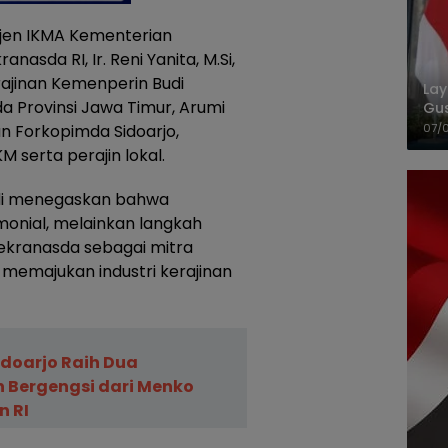
irjen IKMA Kementerian
anasda RI, Ir. Reni Yanita, M.Si,
rajinan Kemenperin Budi
La
da Provinsi Jawa Timur, Arumi
Gu
Cet
ran Forkopimda Sidoarjo,
07/
 serta perajin lokal.
di menegaskan bahwa
monial, melainkan langkah
ekranasda sebagai mitra
memajukan industri kerajinan
doarjo Raih Dua
 Bergengsi dari Menko
 RI