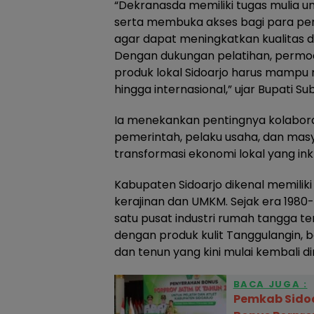
“Dekranasda memiliki tugas mulia 
serta membuka akses bagi para per
agar dapat meningkatkan kualitas d
Dengan dukungan pelatihan, permo
produk lokal Sidoarjo harus mampu
hingga internasional,” ujar Bupati Su
Ia menekankan pentingnya kolaboras
pemerintah, pelaku usaha, dan ma
transformasi ekonomi lokal yang inkl
Kabupaten Sidoarjo dikenal memiliki
kerajinan dan UMKM. Sejak era 1980-a
satu pusat industri rumah tangga t
dengan produk kulit Tanggulangin, ba
dan tenun yang kini mulai kembali d
BACA JUGA :
Pemkab Sidoar