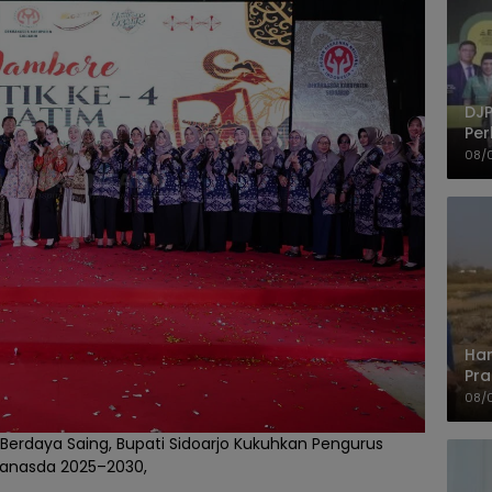
DJP
Per
Kep
08/
UM
Har
Pra
Shi
08/
 Berdaya Saing, Bupati Sidoarjo Kukuhkan Pengurus
anasda 2025–2030,