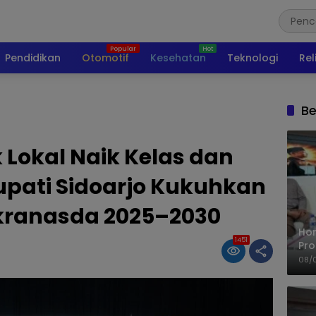
Pendidikan
Otomotif
Kesehatan
Teknologi
Rel
Be
 Lokal Naik Kelas dan
upati Sidoarjo Kukuhkan
kranasda 2025–2030
Ho
1451
Pro
Mis
08/
Ke