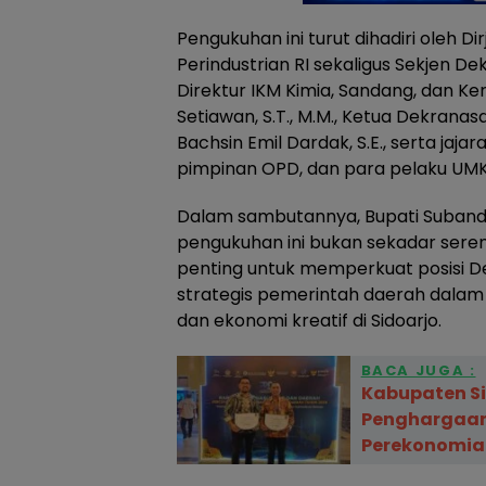
Pengukuhan ini turut dihadiri oleh D
Perindustrian RI sekaligus Sekjen Dekr
Direktur IKM Kimia, Sandang, dan Ke
Setiawan, S.T., M.M., Ketua Dekranas
Bachsin Emil Dardak, S.E., serta jaja
pimpinan OPD, dan para pelaku UMKM
Dalam sambutannya, Bupati Suban
pengukuhan ini bukan sekadar sere
penting untuk memperkuat posisi D
strategis pemerintah daerah dalam 
dan ekonomi kreatif di Sidoarjo.
BACA JUGA :
Kabupaten Si
Penghargaan
Perekonomian