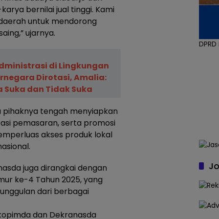
ya bernilai jual tinggi. Kami
 daerah untuk mendorong
ing,” ujarnya.
DPRD
Administrasi di Lingkungan
negara Dirotasi, Amalia:
 Suka dan Tidak Suka
a pihaknya tengah menyiapkan
sasi pemasaran, serta promosi
mperluas akses produk lokal
nasional.
Jo
asda juga dirangkai dengan
ur ke-4 Tahun 2025, yang
unggulan dari berbagai
rkopimda dan Dekranasda