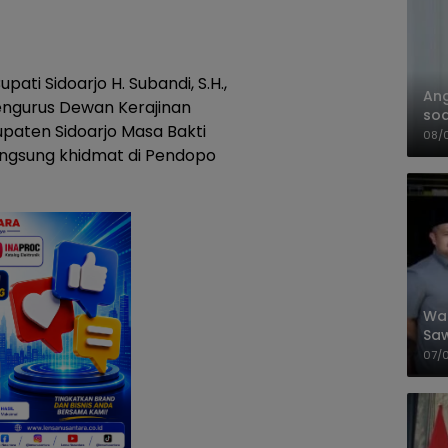
ati Sidoarjo H. Subandi, S.H.,
An
engurus Dewan Kerajinan
soa
paten Sidoarjo Masa Bakti
Pa
08/
angsung khidmat di Pendopo
Wal
Saw
Sik
07/
Mit