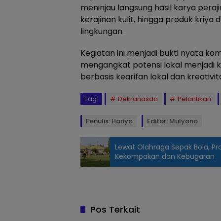
meninjau langsung hasil karya perajin 
kerajinan kulit, hingga produk kriya
lingkungan.
Kegiatan ini menjadi bukti nyata k
mengangkat potensi lokal menjadi 
berbasis kearifan lokal dan kreativi
Tag:
Dekranasda
Pelantikan
Penulis: Hariyo
Editor: Mulyono
Lewat Olahraga Sepak Bola, Pr
Kekompakan dan Kebugaran
Dorong
Produk
Lokal Naik
Kelas dan
Pos Terkait
Berdaya