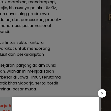
untuk membina, mendampingi,
ajin, khususnya pelaku UMKM,
an daya saing produknya.
dalan, dan pemasaran, produk-
 menembus pasar nasional
bandi.
i lintas sektor antara
syarakat untuk mendorong
usif dan berkelanjutan.
 sejarah panjang dalam dunia
n, wilayah ini menjadi salah
erbesar di Jawa Timur, terutama
tik khas Sidoarjo, serta bordir
iminati pasar muda.
×
jo All Out Dukung Atlet,