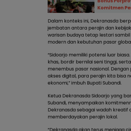
Bonus Porpro
Komitmen Pe
Dalam konteks ini, Dekranasda ber
jembatan antara perajin dan kebij
warisan budaya tetap lestari sambil
modern dan kebutuhan pasar global
“Sidoarjo memiliki potensi luar biasa
khas, bordir bernilai seni tinggi, ser
menembus pasar nasional. Dengan 
akses digital, para perajin kita bisa
ekonomi,” imbuh Bupati Subandi.
Ketua Dekranasda Sidoarjo yang baru 
Subandi, menyampaikan komitmenn
Dekranasda sebagai wadah kreatif d
memberdayakan perajin lokal.
“Dekranasda akan terus menjaga cir