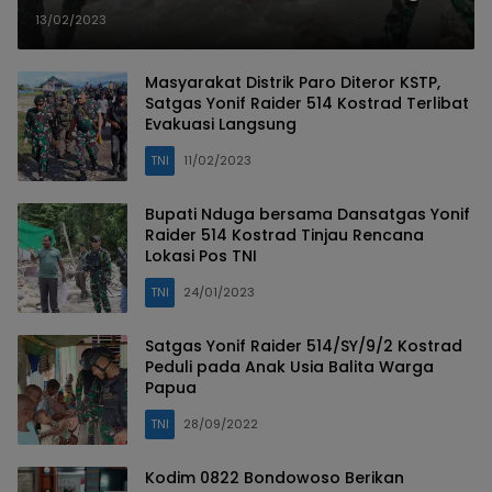
Masyarakat Paro
13/02/2023
Masyarakat Distrik Paro Diteror KSTP,
Satgas Yonif Raider 514 Kostrad Terlibat
Evakuasi Langsung
TNI
11/02/2023
Bupati Nduga bersama Dansatgas Yonif
Raider 514 Kostrad Tinjau Rencana
Lokasi Pos TNI
TNI
24/01/2023
Satgas Yonif Raider 514/SY/9/2 Kostrad
Peduli pada Anak Usia Balita Warga
Papua
TNI
28/09/2022
Kodim 0822 Bondowoso Berikan