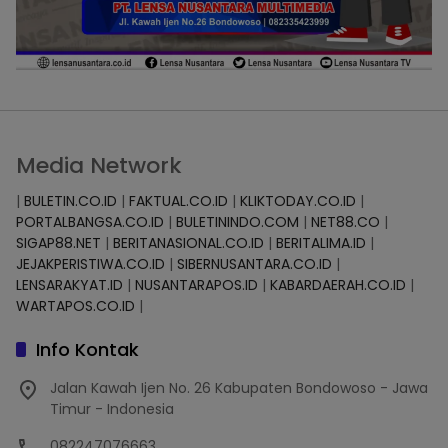
Media Network
|
BULETIN.CO.ID
|
FAKTUAL.CO.ID
|
KLIKTODAY.CO.ID
|
PORTALBANGSA.CO.ID
|
BULETININDO.COM
|
NET88.CO
|
SIGAP88.NET
|
BERITANASIONAL.CO.ID
|
BERITALIMA.ID
|
JEJAKPERISTIWA.CO.ID
|
SIBERNUSANTARA.CO.ID
|
LENSARAKYAT.ID
|
NUSANTARAPOS.ID
|
KABARDAERAH.CO.ID
|
WARTAPOS.CO.ID
|
Info Kontak
Jalan Kawah Ijen No. 26 Kabupaten Bondowoso - Jawa
Timur - Indonesia
082247076663