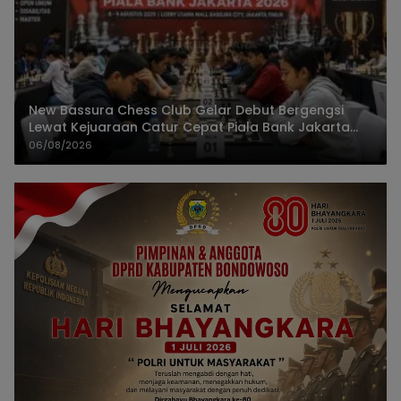
New Bassura Chess Club Gelar Debut Bergengsi
Lewat Kejuaraan Catur Cepat Piala Bank Jakarta
2026
06/08/2026