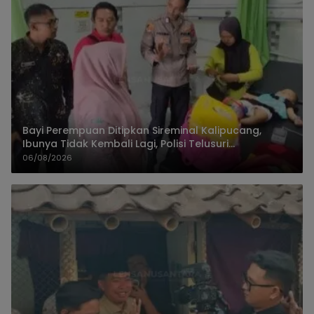
Bayi Perempuan Ditipkan Sireminal Kalipucang,
Ibunya Tidak Kembali Lagi, Polisi Telusuri
Keberadaan Orang Tua
06/08/2026