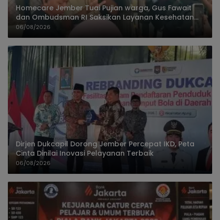
Homecare Jember Tuai Pujian warga, Gus Fawait
dan Ombudsman RI Saksikan Layanan Kesehatan
Rumah Pasien
06/08/2026
Dirjen Dukcapil Dorong Jember Percepat IKD, Peta
Cinta Dinilai Inovasi Pelayanan Terbaik
06/08/2026