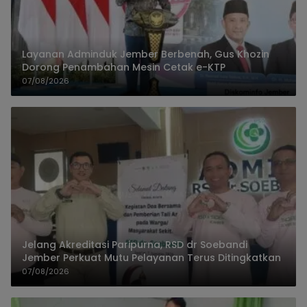
Layanan Adminduk Jember Berbenah, Gus Khozin
Dorong Penambahan Mesin Cetak e-KTP
07/08/2026
Jelang Akreditasi Paripurna, RSD dr Soebandi
Jember Perkuat Mutu Pelayanan Terus Ditingkatkan
07/08/2026