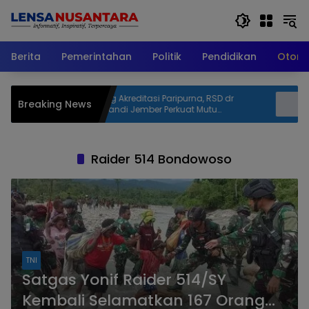
Langsung
ke
konten
Berita
Pemerintahan
Politik
Pendidikan
Otomo
ditasi Paripurna, RSD dr
Bayi Perempuan Ditipkan Siremi
Breaking News
ember Perkuat Mutu
Kalipucang, Ibunya Tidak Kemba
Terus Ditingkatkan
Polisi Telusuri Keberadaan Ora
Raider 514 Bondowoso
TNI
Satgas Yonif Raider 514/SY
Kembali Selamatkan 167 Orang