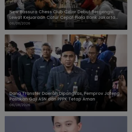
New Bassura Chess Club Gelar Debut Bergengsi
Lewat Kejuaraan Catur Cepat Piala Bank Jakarta
2026
06/08/2026
Dana Transfer Daerah Dipangkas, Pemprov Jateng
Pastikan Gaji ASN dan PPPK Tetap Aman
06/08/2026