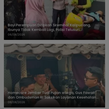
Bayi Perempuan Ditipkan Sireminal Kalipucang,
Ibunya Tidak Kembali Lagi, Polisi Telusuri
Keberadaan Orang Tua
06/08/2026
Homecare Jember Tuai Pujian warga, Gus Fawait
dan Ombudsman RI Saksikan Layanan Kesehatan
Rumah Pasien
06/08/2026