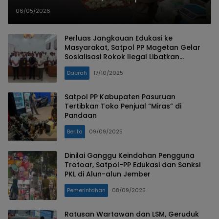
Pendekatan Humanis Perlancar
06/05/2026
Arus Lalu Lintas
Perluas Jangkauan Edukasi ke
Masyarakat, Satpol PP Magetan Gelar
Sosialisasi Rokok Ilegal Libatkan
Perangkat Desa
Daerah
17/10/2025
Satpol PP Kabupaten Pasuruan
Tertibkan Toko Penjual “Miras” di
Pandaan
Berita
09/09/2025
Dinilai Ganggu Keindahan Pengguna
Trotoar, Satpol-PP Edukasi dan Sanksi
PKL di Alun-alun Jember
Pemerintahan
08/09/2025
Ratusan Wartawan dan LSM, Geruduk