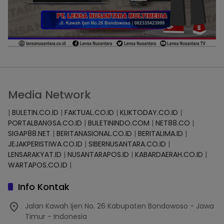
Media Network
|
BULETIN.CO.ID
|
FAKTUAL.CO.ID
|
KLIKTODAY.CO.ID
|
PORTALBANGSA.CO.ID
|
BULETININDO.COM
|
NET88.CO
|
SIGAP88.NET
|
BERITANASIONAL.CO.ID
|
BERITALIMA.ID
|
JEJAKPERISTIWA.CO.ID
|
SIBERNUSANTARA.CO.ID
|
LENSARAKYAT.ID
|
NUSANTARAPOS.ID
|
KABARDAERAH.CO.ID
|
WARTAPOS.CO.ID
|
Info Kontak
Jalan Kawah Ijen No. 26 Kabupaten Bondowoso - Jawa
Timur - Indonesia