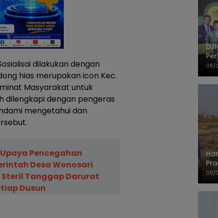
DJP
Per
osialisai dilakukan dengan
Kep
08/
UM
dong hias merupakan icon Kec.
k minat Masyarakat untuk
h dilengkapi dengan pengeras
rahdami mengetahui dan
ersebut.
 Upaya Pencegahan
Har
Pra
rintah Desa Wonosari
Shi
08/
 Steril Tanggap Darurat
etiap Dusun