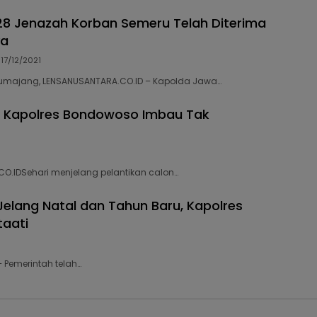
8 Jenazah Korban Semeru Telah Diterima
ya
17/12/2021
 Lumajang, LENSANUSANTARA.CO.ID – Kapolda Jawa…
s, Kapolres Bondowoso Imbau Tak
CO.IDSehari menjelang pelantikan calon…
 Jelang Natal dan Tahun Baru, Kapolres
taati
– Pemerintah telah…