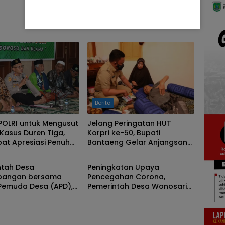
Berita
POLRI untuk Mengusut
Jelang Peringatan HUT
Kasus Duren Tiga,
Korpri ke-50, Bupati
at Apresiasi Penuh
Bantaeng Gelar Anjangsana
gorized
Berita
Bondowoso
Sebagai Wujud Persatuan
ntah Desa
Peningkatan Upaya
bangan bersama
Pencegahan Corona,
 Pemuda Desa (APD),
Pemerintah Desa Wonosari
ngati Hari Kartini
Bentuk Posko Steril Tanggap
n Mengadakan
Darurat Covid-19 Disetiap
protan Disinfektan
Dusun
mbagian Masker