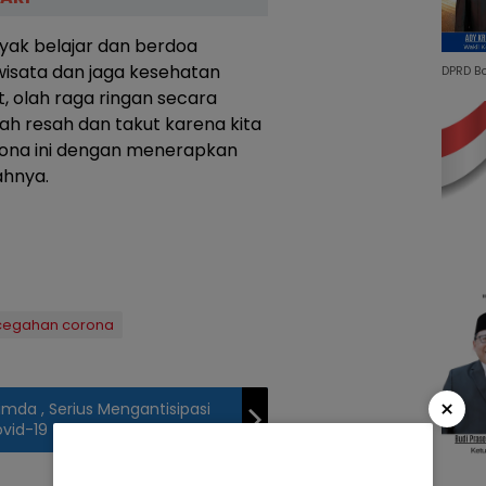
nyak belajar dan berdoa
wisata dan jaga kesehatan
DPRD B
 olah raga ringan secara
ah resah dan takut karena kita
ona ini dengan menerapkan
ahnya.
cegahan corona
×
mda , Serius Mengantisipasi
vid-19