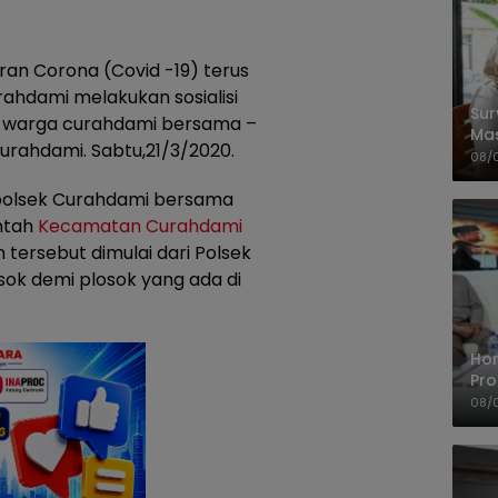
n Corona (Covid -19) terus
urahdami melakukan sosialisi
Sur
 warga curahdami bersama –
Ma
urahdami. Sabtu,21/3/2020.
Kem
08/
Kapolsek Curahdami bersama
ntah
Kecamatan Curahdami
tersebut dimulai dari Polsek
ok demi plosok yang ada di
Ho
Pro
Mis
08/
Ke