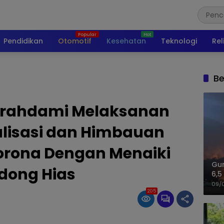
Pendidikan
Otomotif
Kesehatan
Teknologi
Rel
Be
Curahdami Melaksanan
alisasi dan Himbauan
rona Dengan Menaiki
Gu
dong Hias
6,5
09/
205