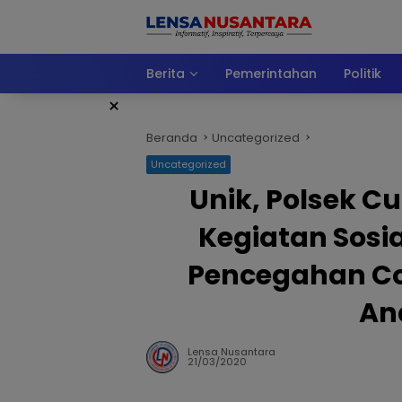
Langsung
ke
konten
Berita
Pemerintahan
Politik
×
Beranda
Uncategorized
Uncategorized
Unik, Polsek 
Kegiatan Sosi
Pencegahan Co
An
Lensa Nusantara
21/03/2020