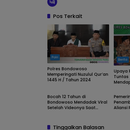
Pos Terkait
Polri
Berita
Polres Bondowoso
Upaya 
Memperingati Nuzulul Qur’an
Tuntas 
1445 H / Tahun 2024
Mendap
Berita
Uncate
PCNU 
Bocah 12 Tahun di
Pemeri
Bondowoso Mendadak Viral
Penam
Setelah Videonya Saat
Aliansi
Ditegor Polisi Beredar di
Memperi
Dumay
denga
Penyem
Tinggalkan Balasan
dan Pe