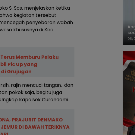
ko S. Sos. menjelaskan ketika
bahwa kegiatan tersebut
an mencegah penyebaran wabah
An
owoso khususnya di Kec.
soa
Pa
08/
 Terus Memburu Pelaku
il Pic Up yang
 di Grujugan
ih, rajin mencuci tangan, dan
an pokok saja, begitu juga
,Ungkap Kapolsek Curahdami.
ONA, PRAJURIT DENMAKO
RJEMUR DI BAWAH TERIKNYA
ARI