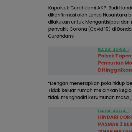
Kapolsek Curahdami AKP. Budi Hando
dikonfirmasi oleh Lensa Nusantara 
dilakukan untuk Mengantisipasi d
penyakit Corona (Covid 19) di Bond
Curahdami
BACA JUGA :
Polsek Tapen
Pencurian Mob
Ditinggalkan
“Dengan menerapkan pola hidup bers
Tidak keluar rumah melainkan kegiat
tidak menghadiri kerumunan masa”
BACA JUGA :
HINDARI COR
PASMAR 3 BE
SINAR MATAH