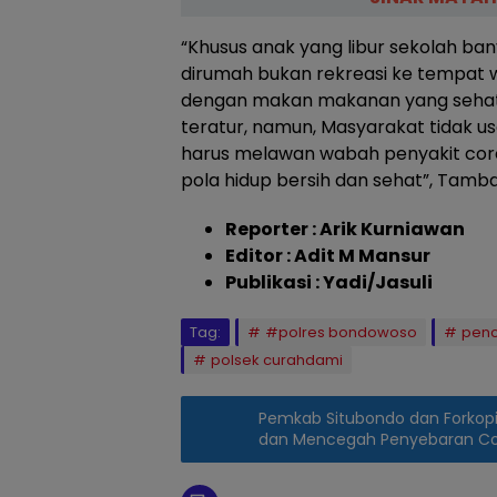
“Khusus anak yang libur sekolah ba
dirumah bukan rekreasi ke tempat 
dengan makan makanan yang sehat,
teratur, namun, Masyarakat tidak us
harus melawan wabah penyakit cor
pola hidup bersih dan sehat”, Tamb
Reporter : Arik Kurniawan
Editor : Adit M Mansur
Publikasi : Yadi/Jasuli
Tag:
#polres bondowoso
pen
polsek curahdami
Pemkab Situbondo dan Forkopi
dan Mencegah Penyebaran Co