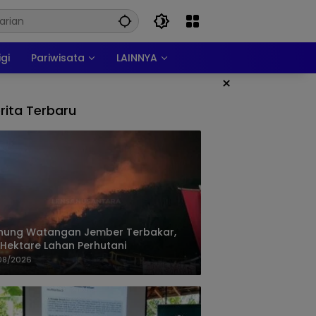
igi
Pariwisata
LAINNYA
×
rita Terbaru
nung Watangan Jember Terbakar,
 Hektare Lahan Perhutani
08/2026