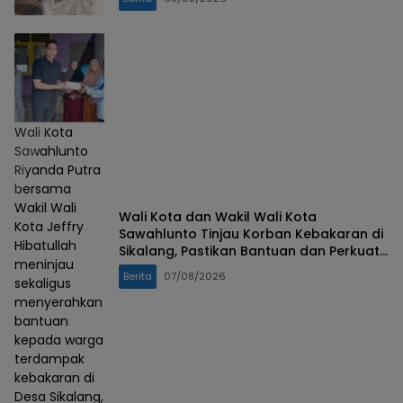
Wali Kota
Sawahlunto
Riyanda Putra
bersama
Wakil Wali
Wali Kota dan Wakil Wali Kota
Kota Jeffry
Sawahlunto Tinjau Korban Kebakaran di
Hibatullah
Sikalang, Pastikan Bantuan dan Perkuat
meninjau
Mitigasi Bencana
Berita
07/08/2026
sekaligus
menyerahkan
bantuan
kepada warga
terdampak
kebakaran di
Desa Sikalang,