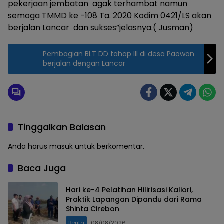
pekerjaan jembatan agak terhambat namun
semoga TMMD ke -108 Ta. 2020 Kodim 0421/LS akan
berjalan Lancar dan sukses”jelasnya.( Jusman)
Pembagian BLT DD tahap III di desa Paowan
berjalan dengan Lancar
Tinggalkan Balasan
Anda harus
masuk
untuk berkomentar.
Baca Juga
Hari ke-4 Pelatihan Hilirisasi Kaliori,
Praktik Lapangan Dipandu dari Rama
Shinta Cirebon
Berita
08/08/2026