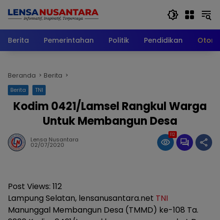
Langsung
ke
konten
Berita
Pemerintahan
Politik
Pendidikan
Otomo
Beranda
Berita
Berita
TNI
Kodim 0421/Lamsel Rangkul Warga
Untuk Membangun Desa
112
Lensa Nusantara
02/07/2020
Post Views:
112
Lampung Selatan, lensanusantara.net
TNI
Manunggal Membangun Desa (TMMD) ke-108 Ta.