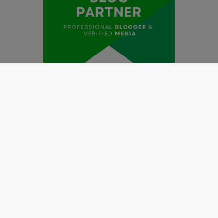
Redaksi
Pedoman Media Siber
Kode Etik Jurnalistik
Perlindungan Profesi Wartawan
Info Iklan
Disclaimer
Tentang Kami