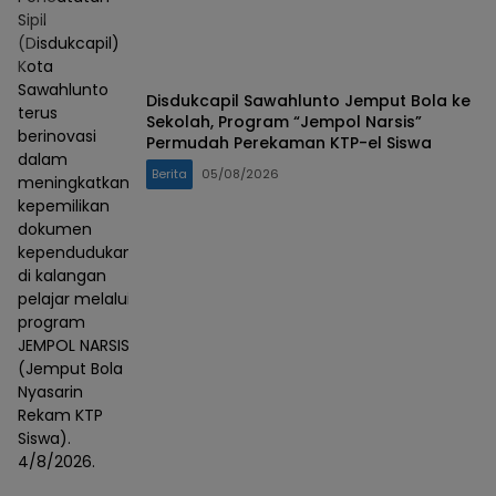
Sipil
(Disdukcapil)
Kota
Sawahlunto
Disdukcapil Sawahlunto Jemput Bola ke
terus
Sekolah, Program “Jempol Narsis”
berinovasi
Permudah Perekaman KTP-el Siswa
dalam
Berita
05/08/2026
meningkatkan
kepemilikan
dokumen
kependudukan
di kalangan
pelajar melalui
program
JEMPOL NARSIS
(Jemput Bola
Nyasarin
Rekam KTP
Siswa).
4/8/2026.