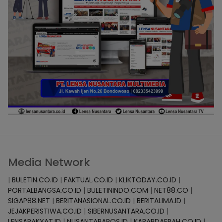
Media Network
|
BULETIN.CO.ID
|
FAKTUAL.CO.ID
|
KLIKTODAY.CO.ID
|
PORTALBANGSA.CO.ID
|
BULETININDO.COM
|
NET88.CO
|
SIGAP88.NET
|
BERITANASIONAL.CO.ID
|
BERITALIMA.ID
|
JEJAKPERISTIWA.CO.ID
|
SIBERNUSANTARA.CO.ID
|
LENSARAKYAT.ID
|
NUSANTARAPOS.ID
|
KABARDAERAH.CO.ID
|