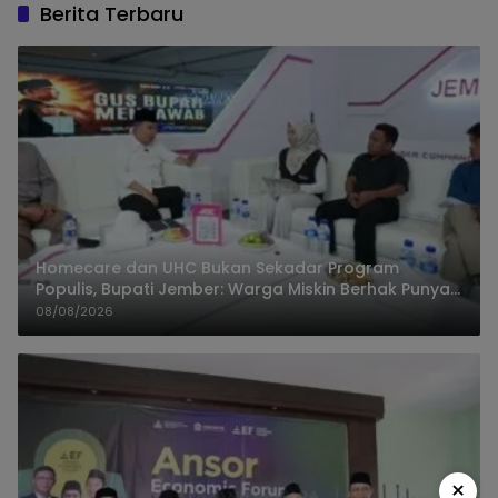
Berita Terbaru
Homecare dan UHC Bukan Sekadar Program
Populis, Bupati Jember: Warga Miskin Berhak Punya
Akses Dokter Keluarga
08/08/2026
×