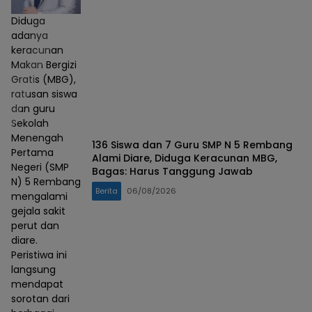
Diduga
adanya
keracunan
Makan Bergizi
Gratis (MBG),
ratusan siswa
dan guru
Sekolah
Menengah
136 Siswa dan 7 Guru SMP N 5 Rembang
Pertama
Alami Diare, Diduga Keracunan MBG,
Negeri (SMP
Bagas: Harus Tanggung Jawab
N) 5 Rembang
Berita
06/08/2026
mengalami
gejala sakit
perut dan
diare.
Peristiwa ini
langsung
mendapat
sorotan dari