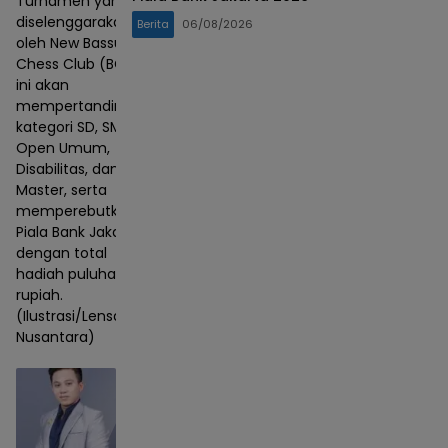
Turnamen yang
diselenggarakan
Berita
06/08/2026
oleh New Bassura
Chess Club (BCC)
ini akan
mempertandingkan
kategori SD, SMP,
Open Umum,
Disabilitas, dan
Master, serta
memperebutkan
Piala Bank Jakarta
dengan total
hadiah puluhan juta
rupiah.
(Ilustrasi/Lensa
Nusantara)