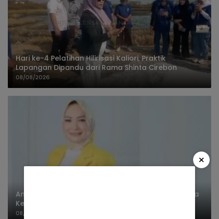
Hari ke-4 Pelatihan Hilirisasi Kaliori, Praktik
Lapangan Dipandu dari Rama Shinta Cirebon
08/08/2026
×
Anggota DPRD Ade Ruminah Buka Suara soal Bursa
Ketua Partai Golkar Pangandaran
08/08/2026