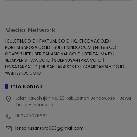
Media Network
|
BULETIN.CO.ID
|
FAKTUAL.CO.ID
|
KLIKTODAY.CO.ID
|
PORTALBANGSA.CO.ID
|
BULETININDO.COM
|
NET88.CO
|
SIGAP88.NET
|
BERITANASIONAL.CO.ID
|
BERITALIMA.ID
|
JEJAKPERISTIWA.CO.ID
|
SIBERNUSANTARA.CO.ID
|
LENSARAKYAT.ID
|
NUSANTARAPOS.ID
|
KABARDAERAH.CO.ID
|
WARTAPOS.CO.ID
|
Info Kontak
Jalan Kawah Ijen No. 26 Kabupaten Bondowoso - Jawa
Timur - Indonesia
082247076663
lensanusantara663@gmail.com