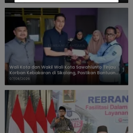
Wali Kota dan Wakil Wali Kota Sawahlunto Tinjau
Korban Kebakaran di Sikalang, Pastikan Bantuan
dan Perkuat Mitigasi Bencana
07/08/2026