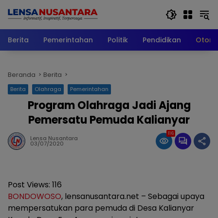
Langsung
ke
konten
Berita
Pemerintahan
Politik
Pendidikan
Otomo
Beranda
Berita
Berita
Olahraga
Pemerintahan
Program Olahraga Jadi Ajang
Pemersatu Pemuda Kalianyar
116
Lensa Nusantara
03/07/2020
Post Views:
116
BONDOWOSO
, lensanusantara.net – Sebagai upaya
mempersatukan para pemuda di Desa Kalianyar