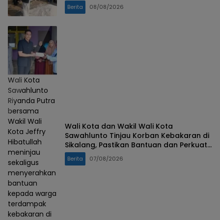
Berita
08/08/2026
Wali Kota
Sawahlunto
Riyanda Putra
bersama
Wakil Wali
Wali Kota dan Wakil Wali Kota
Kota Jeffry
Sawahlunto Tinjau Korban Kebakaran di
Hibatullah
Sikalang, Pastikan Bantuan dan Perkuat
meninjau
Mitigasi Bencana
Berita
07/08/2026
sekaligus
menyerahkan
bantuan
kepada warga
terdampak
kebakaran di