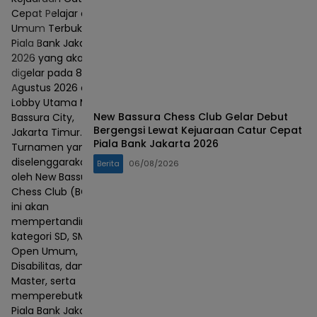
Cepat Pelajar dan
Umum Terbuka
Piala Bank Jakarta
2026 yang akan
digelar pada 8–9
Agustus 2026 di
Lobby Utama Mall
New Bassura Chess Club Gelar Debut
Bassura City,
Bergengsi Lewat Kejuaraan Catur Cepat
Jakarta Timur.
Piala Bank Jakarta 2026
Turnamen yang
diselenggarakan
Berita
06/08/2026
oleh New Bassura
Chess Club (BCC)
ini akan
mempertandingkan
kategori SD, SMP,
Open Umum,
Disabilitas, dan
Master, serta
memperebutkan
Piala Bank Jakarta