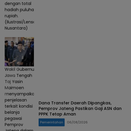
dengan total
hadiah puluhan juta
rupiah.
(Ilustrasi/Lensa
Nusantara)
Wakil Gubernur
Jawa Tengah
Taj Yasin
Maimoen
menyampaikan
penjelasan
Dana Transfer Daerah Dipangkas,
terkait kondisi
Pemprov Jateng Pastikan Gaji ASN dan
belanja
PPPK Tetap Aman
pegawai
Pemerintahan
06/08/2026
Pemprov
Jateng dalam