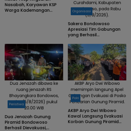
Curahdami, Kabupaten
Nasabah, Karyawan KSP
Bondowoso, pada Rabu
Warga Kademangan
Organisasi
(5/8/2026).
Bondowoso Ditangkap
Polisi
Sakera Bondowoso
Apresiasi Tim Gabungan
yang Berhasil
Mengevakuasi Dua Korban
Gunung Piramid
Dua Jenazah dibawa ke
AKBP Aryo Dwi Wibowo
ruang jenazah RS
memimpin langsung Apel
Bhayangkara Bondowos,
Gabungan Evakuasi di Posko
Polri
Rabu (5/8/2026) pukul
Pencarian Gunung Piramid.
Peristiwa
20.00 WIB
AKBP Aryo Dwi Wibowo
Kawal Langsung Evakuasi
Dua Jenazah Gunung
Korban Gunung Piramid
Piramid Bondowoso
Bondowoso
Berhasil Dievakuasi,