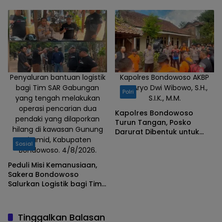
Kapolres Aryo Apresiasi
Tim Gabungan
Penyaluran bantuan logistik
Kapolres Bondowoso AKBP
bagi Tim SAR Gabungan
Dr. Aryo Dwi Wibowo, S.H.,
Polri
yang tengah melakukan
S.I.K., M.M.
operasi pencarian dua
Kapolres Bondowoso
pendaki yang dilaporkan
Turun Tangan, Posko
hilang di kawasan Gunung
Darurat Dibentuk untuk
Piramid, Kabupaten
Percepat Pencarian
Sosial
Bondowoso. 4/8/2026.
Pendaki Hilang
Peduli Misi Kemanusiaan,
Sakera Bondowoso
Salurkan Logistik bagi Tim
SAR Gabungan di Gunung
Piramid
Tinggalkan Balasan