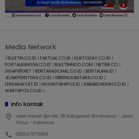
Media Network
|
BULETIN.CO.ID
|
FAKTUAL.CO.ID
|
KLIKTODAY.CO.ID
|
PORTALBANGSA.CO.ID
|
BULETININDO.COM
|
NET88.CO
|
SIGAP88.NET
|
BERITANASIONAL.CO.ID
|
BERITALIMA.ID
|
JEJAKPERISTIWA.CO.ID
|
SIBERNUSANTARA.CO.ID
|
LENSARAKYAT.ID
|
NUSANTARAPOS.ID
|
KABARDAERAH.CO.ID
|
WARTAPOS.CO.ID
|
Info Kontak
Jalan Kawah Ijen No. 26 Kabupaten Bondowoso - Jawa
Timur - Indonesia
082247076663