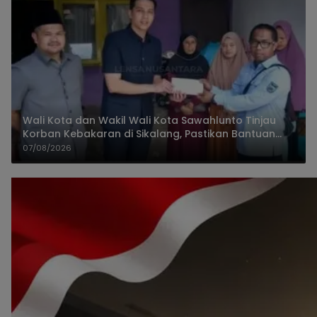
Wali Kota dan Wakil Wali Kota Sawahlunto Tinjau
Korban Kebakaran di Sikalang, Pastikan Bantuan
dan Perkuat Mitigasi Bencana
07/08/2026