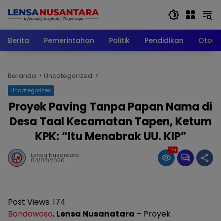
Langsung
ke
konten
Berita
Pemerintahan
Politik
Pendidikan
Otomo
Beranda
Uncategorized
Uncategorized
Proyek Paving Tanpa Papan Nama di
Desa Taal Kecamatan Tapen, Ketum
KPK: “Itu Menabrak UU. KIP”
174
Lensa Nusantara
04/07/2020
Post Views:
174
Bondowoso
,
Lensa Nusanatara
– Proyek