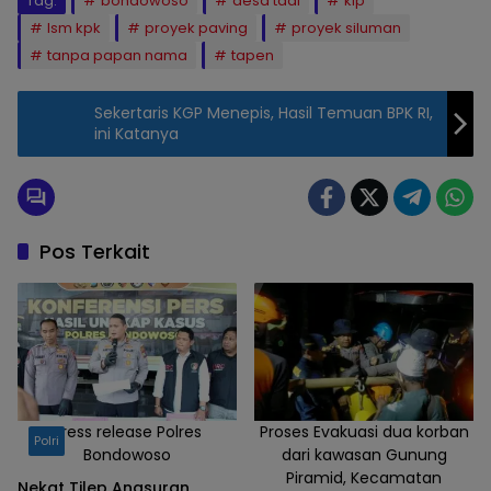
Tag:
bondowoso
desa taal
kip
lsm kpk
proyek paving
proyek siluman
tanpa papan nama
tapen
Sekertaris KGP Menepis, Hasil Temuan BPK RI,
ini Katanya
Pos Terkait
Press release Polres
Proses Evakuasi dua korban
Polri
Bondowoso
dari kawasan Gunung
Piramid, Kecamatan
Nekat Tilep Angsuran