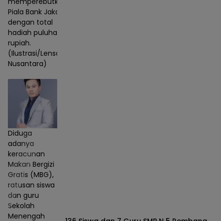
memperebutkan
Piala Bank Jakarta
dengan total
hadiah puluhan juta
rupiah.
(Ilustrasi/Lensa
Nusantara)
Diduga
adanya
keracunan
Makan Bergizi
Gratis (MBG),
ratusan siswa
dan guru
Sekolah
Menengah
136 Siswa dan 7 Guru SMP N 5 Rembang