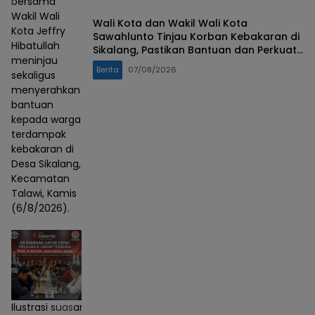
bersama
Wakil Wali
Wali Kota dan Wakil Wali Kota
Kota Jeffry
Sawahlunto Tinjau Korban Kebakaran di
Hibatullah
Sikalang, Pastikan Bantuan dan Perkuat
meninjau
Mitigasi Bencana
Berita
07/08/2026
sekaligus
menyerahkan
bantuan
kepada warga
terdampak
kebakaran di
Desa Sikalang,
Kecamatan
Talawi, Kamis
(6/8/2026).
Ilustrasi suasana