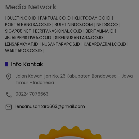
Media Network
|
BULETIN.CO.ID
|
FAKTUAL.CO.ID
|
KLIKTODAY.CO.ID
|
PORTALBANGSA.CO.ID
|
BULETININDO.COM
|
NET88.CO
|
SIGAP88.NET
|
BERITANASIONAL.CO.ID
|
BERITALIMA.ID
|
JEJAKPERISTIWA.CO.ID
|
SIBERNUSANTARA.CO.ID
|
LENSARAKYAT.ID
|
NUSANTARAPOS.ID
|
KABARDAERAH.CO.ID
|
WARTAPOS.CO.ID
|
Info Kontak
Jalan Kawah Ijen No. 26 Kabupaten Bondowoso - Jawa
Timur - Indonesia
082247076663
lensanusantara663@gmail.com