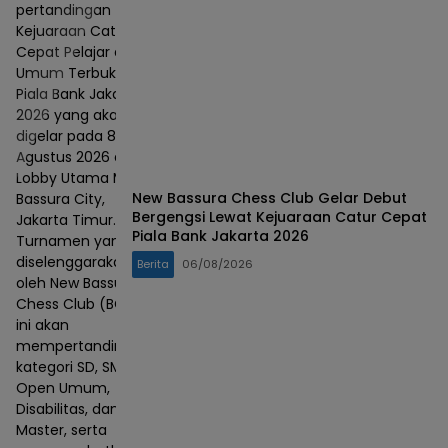
pertandingan
Kejuaraan Catur
Cepat Pelajar dan
Umum Terbuka
Piala Bank Jakarta
2026 yang akan
digelar pada 8–9
Agustus 2026 di
Lobby Utama Mall
New Bassura Chess Club Gelar Debut
Bassura City,
Bergengsi Lewat Kejuaraan Catur Cepat
Jakarta Timur.
Piala Bank Jakarta 2026
Turnamen yang
diselenggarakan
Berita
06/08/2026
oleh New Bassura
Chess Club (BCC)
ini akan
mempertandingkan
kategori SD, SMP,
Open Umum,
Disabilitas, dan
Master, serta