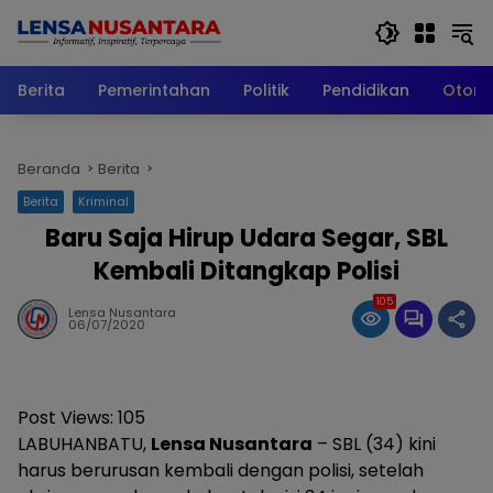
Langsung
ke
konten
Berita
Pemerintahan
Politik
Pendidikan
Otomo
Beranda
Berita
Berita
Kriminal
Baru Saja Hirup Udara Segar, SBL
Kembali Ditangkap Polisi
105
Lensa Nusantara
06/07/2020
Post Views:
105
LABUHANBATU,
Lensa Nusantara
– SBL (34) kini
harus berurusan kembali dengan polisi, setelah