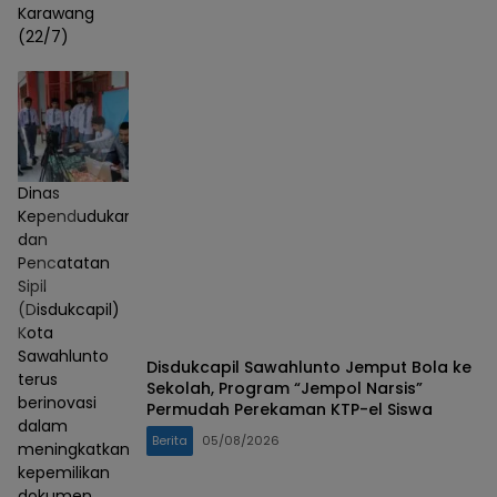
Karawang
(22/7)
Dinas
Kependudukan
dan
Pencatatan
Sipil
(Disdukcapil)
Kota
Sawahlunto
Disdukcapil Sawahlunto Jemput Bola ke
terus
Sekolah, Program “Jempol Narsis”
berinovasi
Permudah Perekaman KTP-el Siswa
dalam
Berita
05/08/2026
meningkatkan
kepemilikan
dokumen