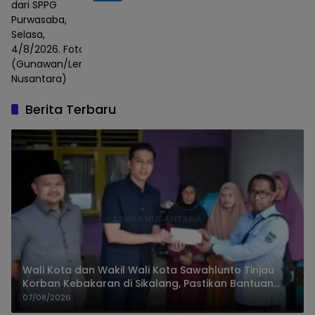
dari SPPG
Purwasaba,
Selasa,
4/8/2026. Foto :
(Gunawan/Lensa
Nusantara)
Berita Terbaru
Wali Kota dan Wakil Wali Kota Sawahlunto Tinjau
Korban Kebakaran di Sikalang, Pastikan Bantuan
dan Perkuat Mitigasi Bencana
07/08/2026