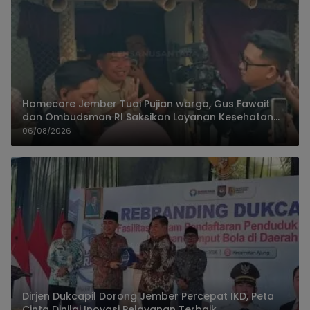
Homecare Jember Tuai Pujian warga, Gus Fawait
dan Ombudsman RI Saksikan Layanan Kesehatan
Rumah Pasien
06/08/2026
Dirjen Dukcapil Dorong Jember Percepat IKD, Peta
Cinta Dinilai Inovasi Pelayanan Terbaik