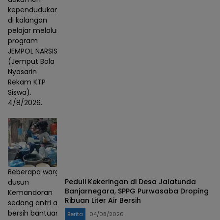
kependudukan
di kalangan
pelajar melalui
program
JEMPOL NARSIS
(Jemput Bola
Nyasarin
Rekam KTP
Siswa).
4/8/2026.
Beberapa warga
Peduli Kekeringan di Desa Jalatunda
dusun
Banjarnegara, SPPG Purwasaba Droping
Kemandoran
Ribuan Liter Air Bersih
sedang antri air
bersih bantuan
Berita
04/08/2026