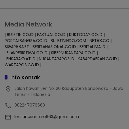
Media Network
|
BULETIN.CO.ID
|
FAKTUAL.CO.ID
|
KLIKTODAY.CO.ID
|
PORTALBANGSA.CO.ID
|
BULETININDO.COM
|
NET88.CO
|
SIGAP88.NET
|
BERITANASIONAL.CO.ID
|
BERITALIMA.ID
|
JEJAKPERISTIWA.CO.ID
|
SIBERNUSANTARA.CO.ID
|
LENSARAKYAT.ID
|
NUSANTARAPOS.ID
|
KABARDAERAH.CO.ID
|
WARTAPOS.CO.ID
|
Info Kontak
Jalan Kawah Ijen No. 26 Kabupaten Bondowoso - Jawa
Timur - Indonesia
082247076663
lensanusantara663@gmail.com