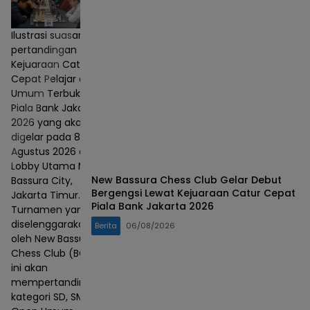
Ilustrasi suasana
pertandingan
Kejuaraan Catur
Cepat Pelajar dan
Umum Terbuka
Piala Bank Jakarta
2026 yang akan
digelar pada 8–9
Agustus 2026 di
Lobby Utama Mall
New Bassura Chess Club Gelar Debut
Bassura City,
Bergengsi Lewat Kejuaraan Catur Cepat
Jakarta Timur.
Piala Bank Jakarta 2026
Turnamen yang
diselenggarakan
Berita
06/08/2026
oleh New Bassura
Chess Club (BCC)
ini akan
mempertandingkan
kategori SD, SMP,