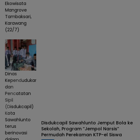
Ekowisata
Mangrove
Tambaksari,
Karawang
(22/7)
Dinas
Kependudukan
dan
Pencatatan
Sipil
(Disdukcapil)
Kota
Sawahlunto
Disdukcapil Sawahlunto Jemput Bola ke
terus
Sekolah, Program “Jempol Narsis”
berinovasi
Permudah Perekaman KTP-el Siswa
dalam