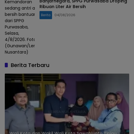
Banjarnegara, SPPG Purwasaba Droping
Kemandoran
Ribuan Liter Air Bersih
sedang antri air
bersih bantuan
Berita
04/08/2026
dari SPPG
Purwasaba,
Selasa,
4/8/2026. Foto :
(Gunawan/Lensa
Nusantara)
Berita Terbaru
Wali Kota dan Wakil Wali Kota Sawahlunto Tinjau