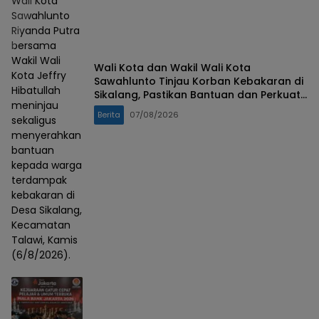
Wali Kota
Sawahlunto
Riyanda Putra
bersama
Wakil Wali
Wali Kota dan Wakil Wali Kota
Kota Jeffry
Sawahlunto Tinjau Korban Kebakaran di
Hibatullah
Sikalang, Pastikan Bantuan dan Perkuat
meninjau
Mitigasi Bencana
Berita
07/08/2026
sekaligus
menyerahkan
bantuan
kepada warga
terdampak
kebakaran di
Desa Sikalang,
Kecamatan
Talawi, Kamis
(6/8/2026).