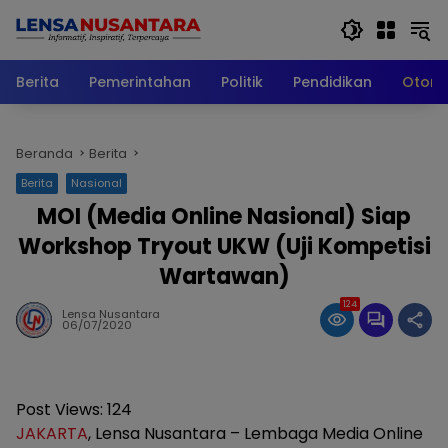
Langsung
ke
konten
Berita
Pemerintahan
Politik
Pendidikan
Otomo
Beranda
Berita
Berita
Nasional
MOI (Media Online Nasional) Siap
Workshop Tryout UKW (Uji Kompetisi
Wartawan)
124
Lensa Nusantara
06/07/2020
Post Views:
124
JAKARTA
, Lensa Nusantara – Lembaga Media Online