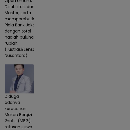
Open Umum,
Disabilitas, dan
Master, serta
memperebutkan
Piala Bank Jakarta
dengan total
hadiah puluhan juta
rupiah.
(Ilustrasi/Lensa
Nusantara)
Diduga
adanya
keracunan
Makan Bergizi
Gratis (MBG),
ratusan siswa