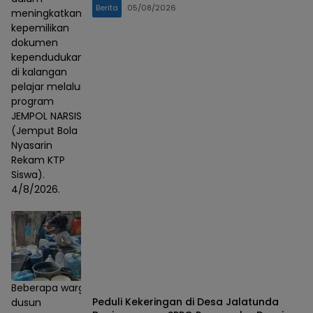
Berita
05/08/2026
meningkatkan
kepemilikan
dokumen
kependudukan
di kalangan
pelajar melalui
program
JEMPOL NARSIS
(Jemput Bola
Nyasarin
Rekam KTP
Siswa).
4/8/2026.
Beberapa warga
Peduli Kekeringan di Desa Jalatunda
dusun