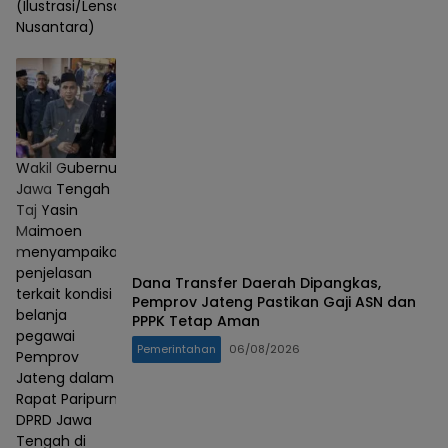
(Ilustrasi/Lensa
Nusantara)
Wakil Gubernur
Jawa Tengah
Taj Yasin
Maimoen
menyampaikan
penjelasan
Dana Transfer Daerah Dipangkas,
terkait kondisi
Pemprov Jateng Pastikan Gaji ASN dan
belanja
PPPK Tetap Aman
pegawai
Pemerintahan
06/08/2026
Pemprov
Jateng dalam
Rapat Paripurna
DPRD Jawa
Tengah di