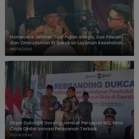
Homecare Jember Tuai Pujian warga, Gus Fawait
dan Ombudsman RI Saksikan Layanan Kesehatan
Rumah Pasien
06/08/2026
Dirjen Dukcapil Dorong Jember Percepat IKD, Peta
Cinta Dinilai Inovasi Pelayanan Terbaik
06/08/2026