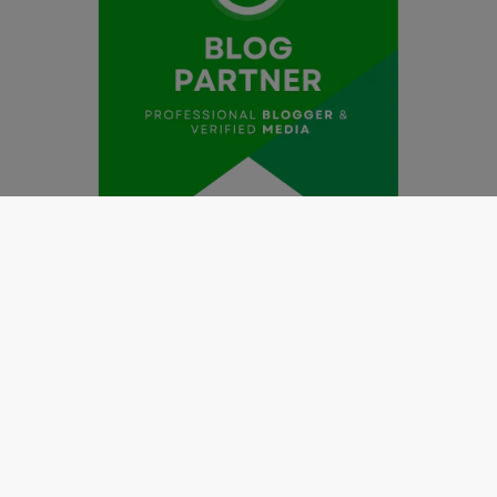
Redaksi
Pedoman Media Siber
Kode Etik Jurnalistik
Perlindungan Profesi Wartawan
Info Iklan