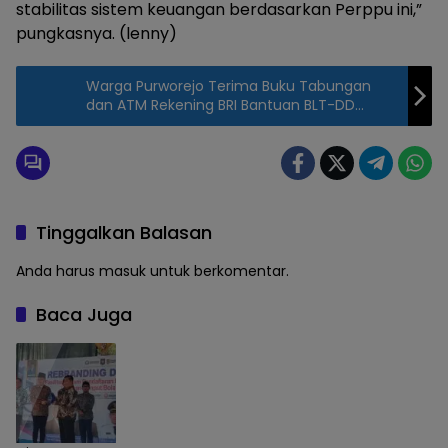
stabilitas sistem keuangan berdasarkan Perppu ini,”
pungkasnya. (lenny)
Warga Purworejo Terima Buku Tabungan
dan ATM Rekening BRI Bantuan BLT-DD
Tahap II Uang Tunai
Tinggalkan Balasan
Anda harus
masuk
untuk berkomentar.
Baca Juga