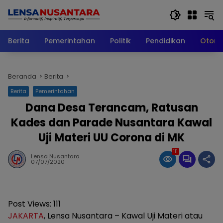
Langsung
ke
konten
Berita
Pemerintahan
Politik
Pendidikan
Otomo
Beranda
Berita
Berita
Pemerintahan
Dana Desa Terancam, Ratusan
Kades dan Parade Nusantara Kawal
Uji Materi UU Corona di MK
111
Lensa Nusantara
07/07/2020
Post Views:
111
JAKARTA
, Lensa Nusantara – Kawal Uji Materi atau