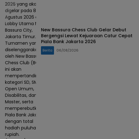
2026 yang akan
digelar pada 8–9
Agustus 2026 di
Lobby Utama Mall
New Bassura Chess Club Gelar Debut
Bassura City,
Bergengsi Lewat Kejuaraan Catur Cepat
Jakarta Timur.
Piala Bank Jakarta 2026
Turnamen yang
diselenggarakan
Berita
06/08/2026
oleh New Bassura
Chess Club (BCC)
ini akan
mempertandingkan
kategori SD, SMP,
Open Umum,
Disabilitas, dan
Master, serta
memperebutkan
Piala Bank Jakarta
dengan total
hadiah puluhan juta
rupiah.