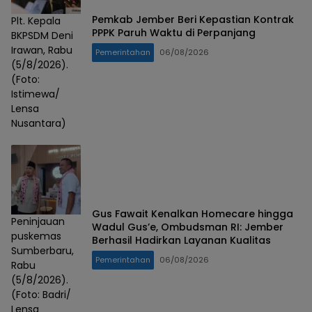
Pemkab Jember Beri Kepastian Kontrak
Plt. Kepala
PPPK Paruh Waktu di Perpanjang
BKPSDM Deni
Irawan, Rabu
Pemerintahan
06/08/2026
(5/8/2026).
(Foto:
Istimewa/
Lensa
Nusantara)
Gus Fawait Kenalkan Homecare hingga
Peninjauan
Wadul Gus’e, Ombudsman RI: Jember
puskemas
Berhasil Hadirkan Layanan Kualitas
Sumberbaru,
Pemerintahan
06/08/2026
Rabu
(5/8/2026).
(Foto: Badri/
Lensa