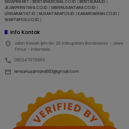
SIGAP88.NET
|
BERITANASIONAL.CO.ID
|
BERITALIMA.ID
|
JEJAKPERISTIWA.CO.ID
|
SIBERNUSANTARA.CO.ID
|
LENSARAKYAT.ID
|
NUSANTARAPOS.ID
|
KABARDAERAH.CO.ID
|
WARTAPOS.CO.ID
|
Info Kontak
Jalan Kawah Ijen No. 26 Kabupaten Bondowoso - Jawa
Timur - Indonesia
082247076663
lensanusantara663@gmail.com