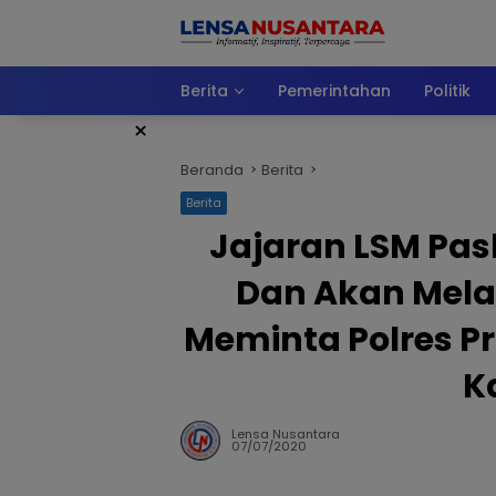
Langsung
ke
konten
Berita
Pemerintahan
Politik
×
Beranda
Berita
Berita
Jajaran LSM Pas
Dan Akan Mela
Meminta Polres P
K
Lensa Nusantara
07/07/2020