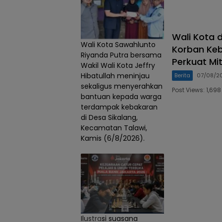
Wali Kota 
Wali Kota Sawahlunto
Korban Keb
Riyanda Putra bersama
Perkuat Mi
Wakil Wali Kota Jeffry
Hibatullah meninjau
Berita
07/08/2
sekaligus menyerahkan
Post Views: 1,6
bantuan kepada warga
terdampak kebakaran
di Desa Sikalang,
Kecamatan Talawi,
Kamis (6/8/2026).
Ilustrasi suasana