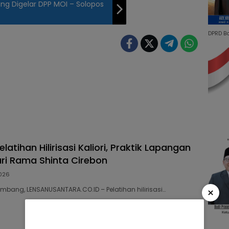
ng Digelar DPP MOI – Solopos
DPRD B
elatihan Hilirisasi Kaliori, Praktik Lapangan
ri Rama Shinta Cirebon
026
×
embang, LENSANUSANTARA.CO.ID – Pelatihan hilirisasi…