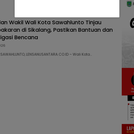
dan Wakil Wali Kota Sawahlunto Tinjau
akaran di Sikalang, Pastikan Bantuan dan
tigasi Bencana
026
98 SAWAHLUNTO, LENSANUSANTARA.CO.ID – Wali Kota…