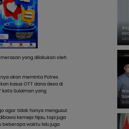
An
soa
Pa
08/
erasan yang dilakukan oleh
innya akan meminta Polres
kan kasus OTT dana desa di
” kata Sulaiman yang
Wal
Saw
Sik
07/
Mit
go agar tidak hanya mengusut
bawa kemeja hijau, tapi juga
u beberapa waktu lalu juga