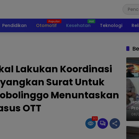
Pendidikan
Otomotif
Kesehatan
Teknologi
Rel
Be
kal Lakukan Koordinasi
yangkan Surat Untuk
robolinggo Menuntaskan
Ho
asus OTT
Pro
Mis
08/
Ke
93