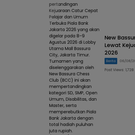
pertandingan
Kejuaraan Catur Cepat
Pelajar dan Umum
Terbuka Piala Bank
Jakarta 2026 yang akan
digelar pada 8–9
New Bassur
Agustus 2026 di Lobby
Lewat Keju
Utama Mall Bassura
2026
City, Jakarta Timur.
Turnamen yang
Berita
06/08/2
diselenggarakan oleh
Post Views: 1,7
New Bassura Chess
Club (BCC) ini akan
mempertandingkan
kategori SD, SMP, Open
Umum, Disabilitas, dan
Master, serta
memperebutkan Piala
Bank Jakarta dengan
total hadiah puluhan
juta rupiah.