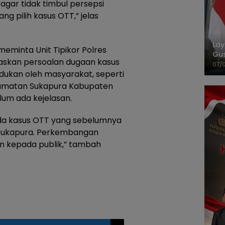
 agar tidak timbul persepsi
 pilih kasus OTT,” jelas
La
minta Unit Tipikor Polres
Gu
askan persoalan dugaan kasus
Cet
07/
adukan oleh masyarakat, seperti
ecamatan Sukapura Kabupaten
lum ada kejelasan.
pada kasus OTT yang sebelumnya
 Sukapura. Perkembangan
an kepada publik,” tambah