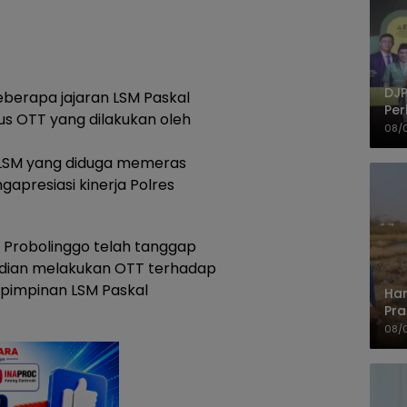
DJP
berapa jajaran LSM Paskal
Per
sus OTT yang dilakukan oleh
Kep
08/
UM
 LSM yang diduga memeras
apresiasi kinerja Polres
 Probolinggo telah tanggap
ian melakukan OTT terhadap
, pimpinan LSM Paskal
Har
Pra
Shi
08/