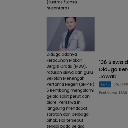
(Ilustrasi/Lensa
Nusantara)
Diduga adanya
keracunan Makan
136 Siswa 
Bergizi Gratis (MBG),
Diduga Ke
ratusan siswa dan guru
Jawab
Sekolah Menengah
Pertama Negeri (SMP N)
Berita
06/08/2
5 Rembang mengalami
Post Views: 1,6
gejala sakit perut dan
diare. Peristiwa ini
langsung mendapat
sorotan dari berbagai
pihak. Hal tersebut
terjadi pada Selasa