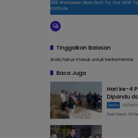
268 Wartawan Akan Ikuti Try Out UKW Ya
Institute
Tinggalkan Balasan
Anda harus
masuk
untuk berkomentar.
Baca Juga
Hari ke-4 P
Dipandu da
Berita
08/08/2
Post Views: 33 R