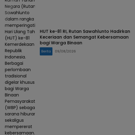
Rumah Tahanan
Negara (Rutan)
Sawahlunto
dalam rangka
memperingati
HUT ke-81 RI, Rutan Sawahlunto Hadirkan
Hari Ulang Tahun
Keceriaan dan Semangat Kebersamaan
(HUT) ke-81
bagi Warga Binaan
Kemerdekaan
Republik
Berita
09/08/2026
Indonesia.
Berbagai
perlombaan
tradisional
digelar khusus
bagi Warga
Binaan
Pemasyarakatan
(WBP) sebagai
sarana hiburan
sekaligus
mempererat
kebersamaan.