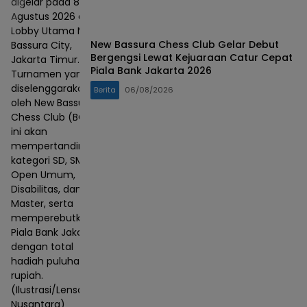
digelar pada 8–9
Agustus 2026 di
Lobby Utama Mall
New Bassura Chess Club Gelar Debut
Bassura City,
Bergengsi Lewat Kejuaraan Catur Cepat
Jakarta Timur.
Piala Bank Jakarta 2026
Turnamen yang
diselenggarakan
Berita
06/08/2026
oleh New Bassura
Chess Club (BCC)
ini akan
mempertandingkan
kategori SD, SMP,
Open Umum,
Disabilitas, dan
Master, serta
memperebutkan
Piala Bank Jakarta
dengan total
hadiah puluhan juta
rupiah.
(Ilustrasi/Lensa
Nusantara)