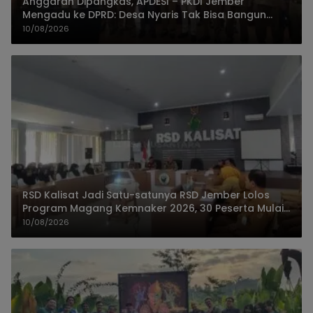
Anggaran Dipangkas, APDESI – PKDI Jember
Mengadu ke DPRD: Desa Nyaris Tak Bisa Bangun
Infrastruktur
10/08/2026
RSD Kalisat Jadi Satu-satunya RSD Jember Lolos
Program Magang Kemnaker 2026, 30 Peserta Mulai
Praktik
10/08/2026