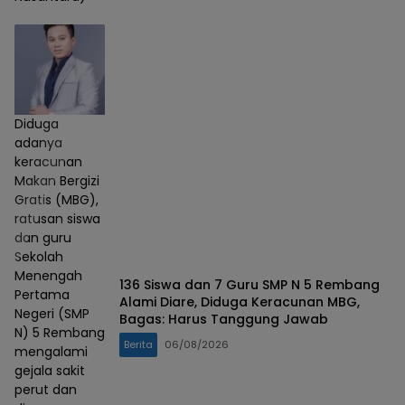
Diduga
adanya
keracunan
Makan Bergizi
Gratis (MBG),
ratusan siswa
dan guru
Sekolah
Menengah
136 Siswa dan 7 Guru SMP N 5 Rembang
Pertama
Alami Diare, Diduga Keracunan MBG,
Negeri (SMP
Bagas: Harus Tanggung Jawab
N) 5 Rembang
Berita
06/08/2026
mengalami
gejala sakit
perut dan