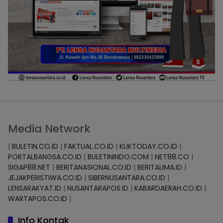
Media Network
|
BULETIN.CO.ID
|
FAKTUAL.CO.ID
|
KLIKTODAY.CO.ID
|
PORTALBANGSA.CO.ID
|
BULETININDO.COM
|
NET88.CO
|
SIGAP88.NET
|
BERITANASIONAL.CO.ID
|
BERITALIMA.ID
|
JEJAKPERISTIWA.CO.ID
|
SIBERNUSANTARA.CO.ID
|
LENSARAKYAT.ID
|
NUSANTARAPOS.ID
|
KABARDAERAH.CO.ID
|
WARTAPOS.CO.ID
|
Info Kontak