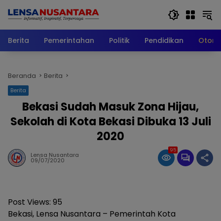
Langsung
ke
konten
Berita
Pemerintahan
Politik
Pendidikan
Otomo
Beranda
Berita
Berita
Bekasi Sudah Masuk Zona Hijau,
Sekolah di Kota Bekasi Dibuka 13 Juli
2020
95
Lensa Nusantara
09/07/2020
Post Views:
95
Bekasi, Lensa Nusantara – Pemerintah Kota