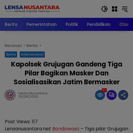
Langsung
ke
konten
Berita
Pemerintahan
Politik
Pendidikan
Otomo
Beranda
Berita
Berita
Internasional
Kapolsek Grujugan Gandeng Tiga
Pilar Bagikan Masker Dan
Sosialisasikan Jatim Bermasker
117
Lensa Nusantara
16/08/2020
Post Views:
117
Lensanusantara.net
Bondowoso
– Tiga pilar Grujugan