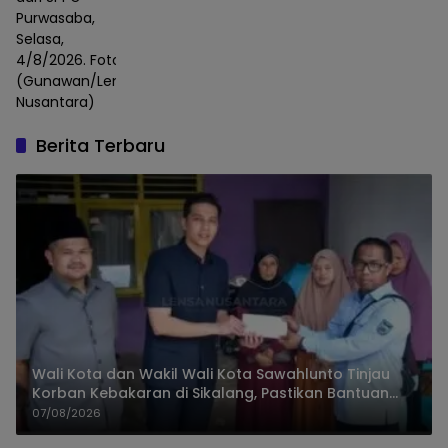
Purwasaba,
Selasa,
4/8/2026. Foto :
(Gunawan/Lensa
Nusantara)
Berita Terbaru
Wali Kota dan Wakil Wali Kota Sawahlunto Tinjau
Korban Kebakaran di Sikalang, Pastikan Bantuan
dan Perkuat Mitigasi Bencana
07/08/2026