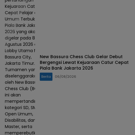
pertandingan
Kejuaraan Catur
Cepat Pelajar dan
Umum Terbuka
Piala Bank Jakarta
2026 yang akan
digelar pada 8–9
Agustus 2026 di
Lobby Utama Mall
New Bassura Chess Club Gelar Debut
Bassura City,
Bergengsi Lewat Kejuaraan Catur Cepat
Jakarta Timur.
Piala Bank Jakarta 2026
Turnamen yang
diselenggarakan
Berita
06/08/2026
oleh New Bassura
Chess Club (BCC)
ini akan
mempertandingkan
kategori SD, SMP,
Open Umum,
Disabilitas, dan
Master, serta
memperebutkan