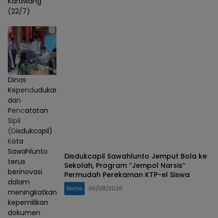
Karawang
(22/7)
Dinas
Kependudukan
dan
Pencatatan
Sipil
(Disdukcapil)
Kota
Sawahlunto
Disdukcapil Sawahlunto Jemput Bola ke
terus
Sekolah, Program “Jempol Narsis”
berinovasi
Permudah Perekaman KTP-el Siswa
dalam
Berita
05/08/2026
meningkatkan
kepemilikan
dokumen