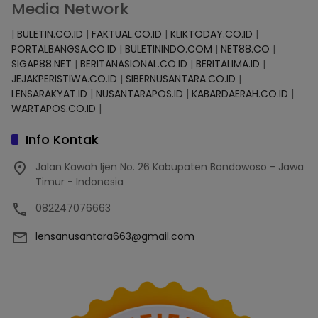
Media Network
|
BULETIN.CO.ID
|
FAKTUAL.CO.ID
|
KLIKTODAY.CO.ID
|
PORTALBANGSA.CO.ID
|
BULETININDO.COM
|
NET88.CO
|
SIGAP88.NET
|
BERITANASIONAL.CO.ID
|
BERITALIMA.ID
|
JEJAKPERISTIWA.CO.ID
|
SIBERNUSANTARA.CO.ID
|
LENSARAKYAT.ID
|
NUSANTARAPOS.ID
|
KABARDAERAH.CO.ID
|
WARTAPOS.CO.ID
|
Info Kontak
Jalan Kawah Ijen No. 26 Kabupaten Bondowoso - Jawa
Timur - Indonesia
082247076663
lensanusantara663@gmail.com