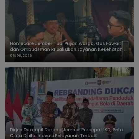
Homecare Jember Tuai Pujian warga, Gus Fawait
dan Ombudsman RI Saksikan Layanan Kesehatan
Rumah Pasien
06/08/2026
Dirjen Dukcapil Dorong Jember Percepat IKD, Peta
Cinta Dinilai Inovasi Pelayanan Terbaik