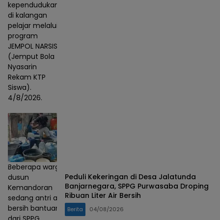
kependudukan
di kalangan
pelajar melalui
program
JEMPOL NARSIS
(Jemput Bola
Nyasarin
Rekam KTP
Siswa).
4/8/2026.
Beberapa warga
Peduli Kekeringan di Desa Jalatunda
dusun
Banjarnegara, SPPG Purwasaba Droping
Kemandoran
Ribuan Liter Air Bersih
sedang antri air
bersih bantuan
Berita
04/08/2026
dari SPPG