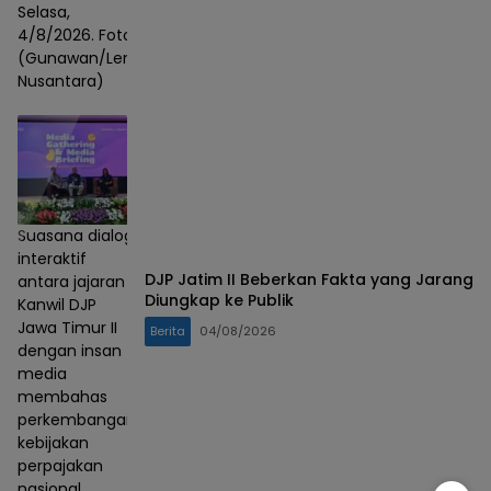
Selasa,
4/8/2026. Foto :
(Gunawan/Lensa
Nusantara)
Suasana dialog
interaktif
DJP Jatim II Beberkan Fakta yang Jarang
antara jajaran
Diungkap ke Publik
Kanwil DJP
Jawa Timur II
Berita
04/08/2026
dengan insan
media
membahas
perkembangan
kebijakan
perpajakan
nasional.