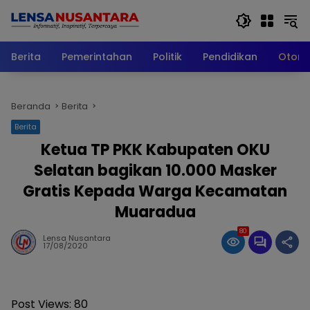
Langsung
ke
konten
Berita
Pemerintahan
Politik
Pendidikan
Otomo
Beranda
Berita
Berita
Ketua TP PKK Kabupaten OKU
Selatan bagikan 10.000 Masker
Gratis Kepada Warga Kecamatan
Muaradua
80
Lensa Nusantara
17/08/2020
Post Views:
80