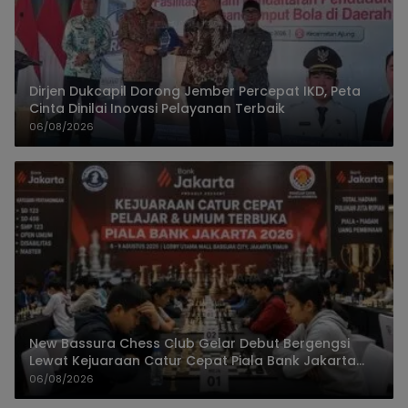
Dirjen Dukcapil Dorong Jember Percepat IKD, Peta
Cinta Dinilai Inovasi Pelayanan Terbaik
06/08/2026
New Bassura Chess Club Gelar Debut Bergengsi
Lewat Kejuaraan Catur Cepat Piala Bank Jakarta
2026
06/08/2026