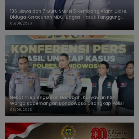
136 Siswa dan 7 Guru SMP N 5 Rembang Alami Diare,
Diduga Keracunan MBG, Bagas: Harus Tanggung
Jawab
06/08/2026
Nekat Tilep Angsuran Nasabah, Karyawan KSP
Warga Kademangan Bondowoso Ditangkap Polisi
06/08/2026