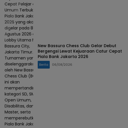
Cepat Pelajar dan
Umum Terbuka
Piala Bank Jakarta
2026 yang akan
digelar pada 8–9
Agustus 2026 di
Lobby Utama Mall
New Bassura Chess Club Gelar Debut
Bassura City,
Bergengsi Lewat Kejuaraan Catur Cepat
Jakarta Timur.
Piala Bank Jakarta 2026
Turnamen yang
diselenggarakan
Berita
06/08/2026
oleh New Bassura
Chess Club (BCC)
ini akan
mempertandingkan
kategori SD, SMP,
Open Umum,
Disabilitas, dan
Master, serta
memperebutkan
Piala Bank Jakarta