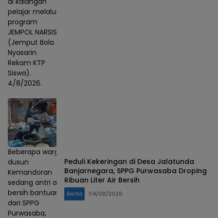
di kalangan
pelajar melalui
program
JEMPOL NARSIS
(Jemput Bola
Nyasarin
Rekam KTP
Siswa).
4/8/2026.
Beberapa warga
Peduli Kekeringan di Desa Jalatunda
dusun
Banjarnegara, SPPG Purwasaba Droping
Kemandoran
Ribuan Liter Air Bersih
sedang antri air
bersih bantuan
Berita
04/08/2026
dari SPPG
Purwasaba,