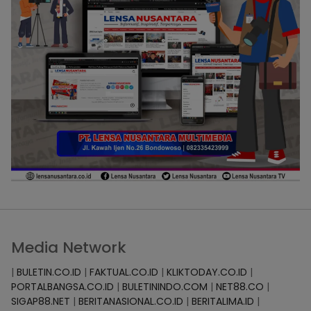
Media Network
|
BULETIN.CO.ID
|
FAKTUAL.CO.ID
|
KLIKTODAY.CO.ID
|
PORTALBANGSA.CO.ID
|
BULETININDO.COM
|
NET88.CO
|
SIGAP88.NET
|
BERITANASIONAL.CO.ID
|
BERITALIMA.ID
|