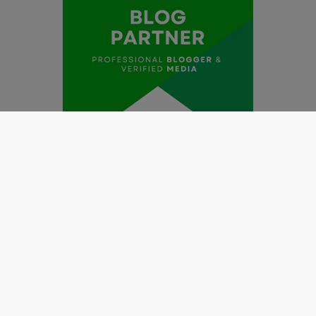
Redaksi
Pedoman Media Siber
Kode Etik Jurnalistik
Perlindungan Profesi Wartawan
Info Iklan
Disclaimer
Tentang Kami