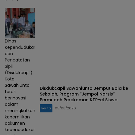
Dinas
Kependudukan
dan
Pencatatan
Sipil
(Disdukcapil)
Kota
Sawahlunto
Disdukcapil Sawahlunto Jemput Bola ke
terus
Sekolah, Program “Jempol Narsis”
berinovasi
Permudah Perekaman KTP-el Siswa
dalam
Berita
05/08/2026
meningkatkan
kepemilikan
dokumen
kependudukan