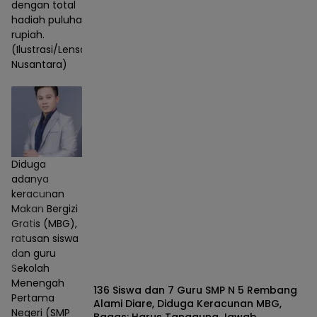
dengan total
hadiah puluhan juta
rupiah.
(Ilustrasi/Lensa
Nusantara)
Diduga
adanya
keracunan
Makan Bergizi
Gratis (MBG),
ratusan siswa
dan guru
Sekolah
Menengah
136 Siswa dan 7 Guru SMP N 5 Rembang
Pertama
Alami Diare, Diduga Keracunan MBG,
Negeri (SMP
Bagas: Harus Tanggung Jawab