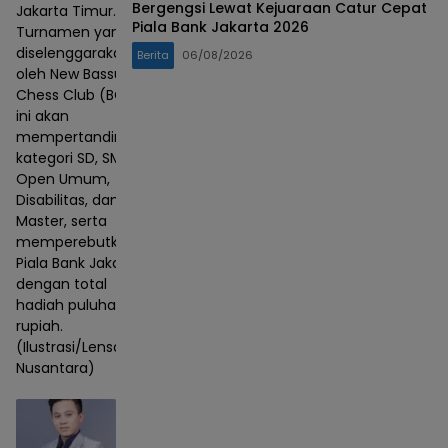
Bergengsi Lewat Kejuaraan Catur Cepat
Jakarta Timur.
Piala Bank Jakarta 2026
Turnamen yang
diselenggarakan
Berita
06/08/2026
oleh New Bassura
Chess Club (BCC)
ini akan
mempertandingkan
kategori SD, SMP,
Open Umum,
Disabilitas, dan
Master, serta
memperebutkan
Piala Bank Jakarta
dengan total
hadiah puluhan juta
rupiah.
(Ilustrasi/Lensa
Nusantara)