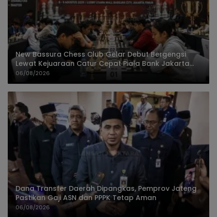
New Bassura Chess Club Gelar Debut Bergengsi
Lewat Kejuaraan Catur Cepat Piala Bank Jakarta
2026
06/08/2026
Dana Transfer Daerah Dipangkas, Pemprov Jateng
Pastikan Gaji ASN dan PPPK Tetap Aman
06/08/2026