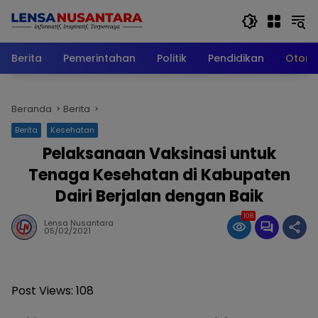
Langsung
ke
konten
Berita
Pemerintahan
Politik
Pendidikan
Otomo
Beranda
Berita
Berita
Kesehatan
Pelaksanaan Vaksinasi untuk
Tenaga Kesehatan di Kabupaten
Dairi Berjalan dengan Baik
108
Lensa Nusantara
05/02/2021
Post Views:
108