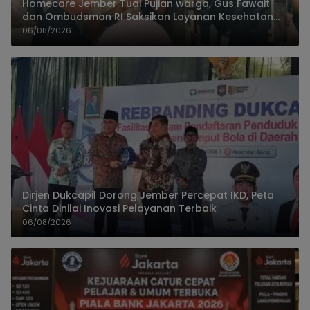
Homecare Jember Tuai Pujian warga, Gus Fawait
dan Ombudsman RI Saksikan Layanan Kesehatan
Rumah Pasien
06/08/2026
Dirjen Dukcapil Dorong Jember Percepat IKD, Peta
Cinta Dinilai Inovasi Pelayanan Terbaik
06/08/2026