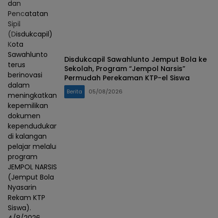
dan
Pencatatan
Sipil
(Disdukcapil)
Kota
Sawahlunto
Disdukcapil Sawahlunto Jemput Bola ke
terus
Sekolah, Program “Jempol Narsis”
berinovasi
Permudah Perekaman KTP-el Siswa
dalam
Berita
05/08/2026
meningkatkan
kepemilikan
dokumen
kependudukan
di kalangan
pelajar melalui
program
JEMPOL NARSIS
(Jemput Bola
Nyasarin
Rekam KTP
Siswa).