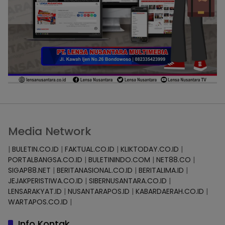
Media Network
|
BULETIN.CO.ID
|
FAKTUAL.CO.ID
|
KLIKTODAY.CO.ID
|
PORTALBANGSA.CO.ID
|
BULETININDO.COM
|
NET88.CO
|
SIGAP88.NET
|
BERITANASIONAL.CO.ID
|
BERITALIMA.ID
|
JEJAKPERISTIWA.CO.ID
|
SIBERNUSANTARA.CO.ID
|
LENSARAKYAT.ID
|
NUSANTARAPOS.ID
|
KABARDAERAH.CO.ID
|
WARTAPOS.CO.ID
|
Info Kontak