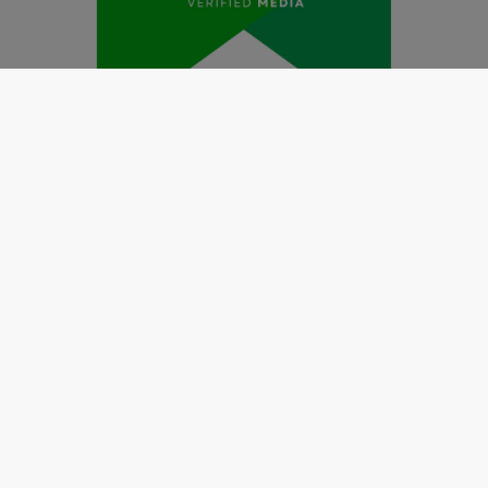
Redaksi
Pedoman Media Siber
Kode Etik Jurnalistik
Perlindungan Profesi Wartawan
Info Iklan
Disclaimer
Tentang Kami
Copyright @2019 by
LENSANUSANTARA.CO.ID
All Right
Reserved