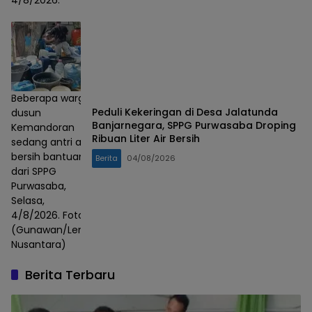
4/8/2026.
Beberapa warga
Peduli Kekeringan di Desa Jalatunda
dusun
Banjarnegara, SPPG Purwasaba Droping
Kemandoran
Ribuan Liter Air Bersih
sedang antri air
bersih bantuan
Berita
04/08/2026
dari SPPG
Purwasaba,
Selasa,
4/8/2026. Foto :
(Gunawan/Lensa
Nusantara)
Berita Terbaru