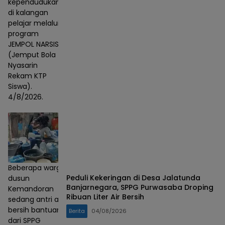
kependudukan
di kalangan
pelajar melalui
program
JEMPOL NARSIS
(Jemput Bola
Nyasarin
Rekam KTP
Siswa).
4/8/2026.
Beberapa warga
Peduli Kekeringan di Desa Jalatunda
dusun
Banjarnegara, SPPG Purwasaba Droping
Kemandoran
Ribuan Liter Air Bersih
sedang antri air
bersih bantuan
Berita
04/08/2026
dari SPPG