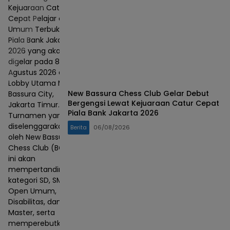
Kejuaraan Catur
Cepat Pelajar dan
Umum Terbuka
Piala Bank Jakarta
2026 yang akan
digelar pada 8–9
Agustus 2026 di
Lobby Utama Mall
New Bassura Chess Club Gelar Debut
Bassura City,
Bergengsi Lewat Kejuaraan Catur Cepat
Jakarta Timur.
Piala Bank Jakarta 2026
Turnamen yang
diselenggarakan
Berita
06/08/2026
oleh New Bassura
Chess Club (BCC)
ini akan
mempertandingkan
kategori SD, SMP,
Open Umum,
Disabilitas, dan
Master, serta
memperebutkan