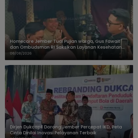
Homecare Jember Tuai Pujian warga, Gus Fawait
dan Ombudsman RI Saksikan Layanan Kesehatan
Rumah Pasien
06/08/2026
Dirjen Dukcapil Dorong Jember Percepat IKD, Peta
Cinta Dinilai Inovasi Pelayanan Terbaik