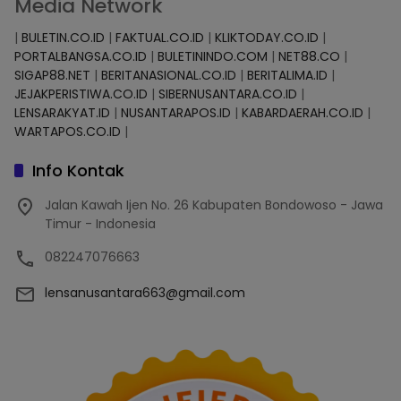
Media Network
|
BULETIN.CO.ID
|
FAKTUAL.CO.ID
|
KLIKTODAY.CO.ID
|
PORTALBANGSA.CO.ID
|
BULETININDO.COM
|
NET88.CO
|
SIGAP88.NET
|
BERITANASIONAL.CO.ID
|
BERITALIMA.ID
|
JEJAKPERISTIWA.CO.ID
|
SIBERNUSANTARA.CO.ID
|
LENSARAKYAT.ID
|
NUSANTARAPOS.ID
|
KABARDAERAH.CO.ID
|
WARTAPOS.CO.ID
|
Info Kontak
Jalan Kawah Ijen No. 26 Kabupaten Bondowoso - Jawa
Timur - Indonesia
082247076663
lensanusantara663@gmail.com