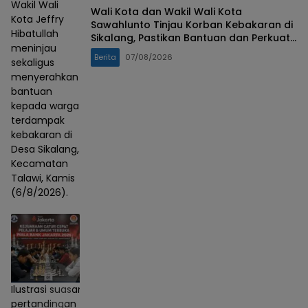
Wakil Wali
Wali Kota dan Wakil Wali Kota
Kota Jeffry
Sawahlunto Tinjau Korban Kebakaran di
Hibatullah
Sikalang, Pastikan Bantuan dan Perkuat
meninjau
Mitigasi Bencana
Berita
07/08/2026
sekaligus
menyerahkan
bantuan
kepada warga
terdampak
kebakaran di
Desa Sikalang,
Kecamatan
Talawi, Kamis
(6/8/2026).
Ilustrasi suasana
pertandingan