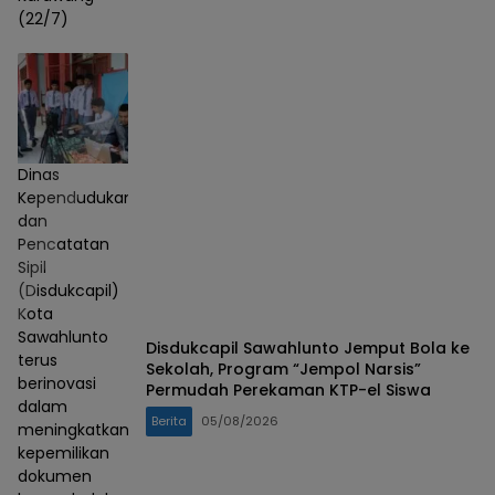
(22/7)
Dinas
Kependudukan
dan
Pencatatan
Sipil
(Disdukcapil)
Kota
Sawahlunto
Disdukcapil Sawahlunto Jemput Bola ke
terus
Sekolah, Program “Jempol Narsis”
berinovasi
Permudah Perekaman KTP-el Siswa
dalam
Berita
05/08/2026
meningkatkan
kepemilikan
dokumen