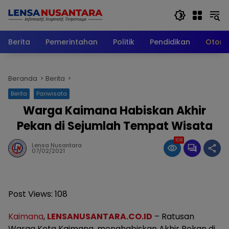
Langsung
ke
konten
Berita
Pemerintahan
Politik
Pendidikan
Otomo
Beranda
Berita
Berita
Pariwisata
Warga Kaimana Habiskan Akhir
Pekan di Sejumlah Tempat Wisata
108
Lensa Nusantara
07/02/2021
Post Views:
108
Kaimana
,
LENSANUSANTARA.CO.ID
– Ratusan
Warga Kota Kaimana, menghabiskan Akhir Pekan di