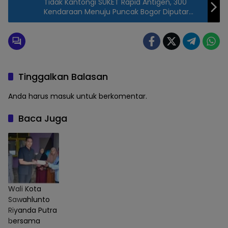
Tidak Kantongi SUKET Rapid Antigen, 300
Kendaraan Menuju Puncak Bogor Diputar
Balik
Tinggalkan Balasan
Anda harus
masuk
untuk berkomentar.
Baca Juga
Wali Kota
Sawahlunto
Riyanda Putra
bersama