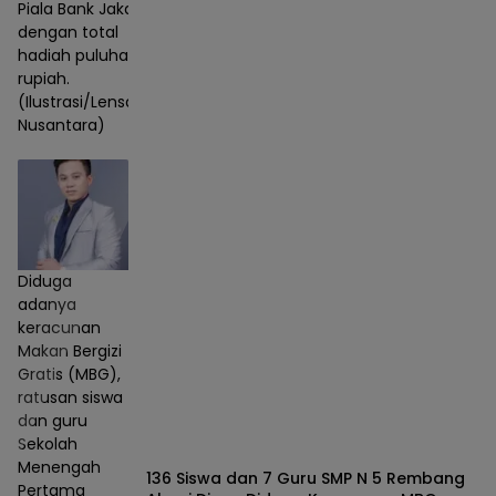
Piala Bank Jakarta
dengan total
hadiah puluhan juta
rupiah.
(Ilustrasi/Lensa
Nusantara)
Diduga
adanya
keracunan
Makan Bergizi
Gratis (MBG),
ratusan siswa
dan guru
Sekolah
Menengah
136 Siswa dan 7 Guru SMP N 5 Rembang
Pertama