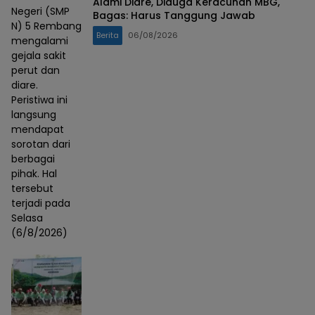
Alami Diare, Diduga Keracunan MBG,
Negeri (SMP
Bagas: Harus Tanggung Jawab
N) 5 Rembang
Berita
06/08/2026
mengalami
gejala sakit
perut dan
diare.
Peristiwa ini
langsung
mendapat
sorotan dari
berbagai
pihak. Hal
tersebut
terjadi pada
Selasa
(6/8/2026)