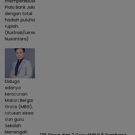
memperebutkan
Piala Bank Jakarta
dengan total
hadiah puluhan juta
rupiah.
(Ilustrasi/Lensa
Nusantara)
Diduga
adanya
keracunan
Makan Bergizi
Gratis (MBG),
ratusan siswa
dan guru
Sekolah
Menengah
136 Siswa dan 7 Guru SMP N 5 Rembang