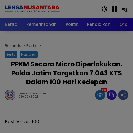
Langsung
ke
konten
Berita
Pemerintahan
Politik
Pendidikan
Otomo
Beranda
Berita
Berita
Nasional
PPKM Secara Micro Diperlakukan,
Polda Jatim Targetkan 7.043 KTS
Dalam 100 Hari Kedepan
100
Lensa Nusantara
09/02/2021
Post Views:
100