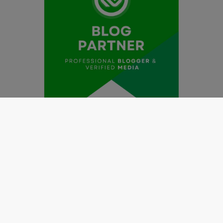
Redaksi
Pedoman Media Siber
Kode Etik Jurnalistik