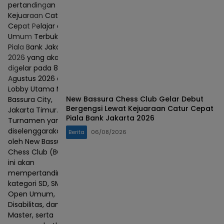
pertandingan
Kejuaraan Catur
Cepat Pelajar dan
Umum Terbuka
Piala Bank Jakarta
2026 yang akan
digelar pada 8–9
Agustus 2026 di
Lobby Utama Mall
New Bassura Chess Club Gelar Debut
Bassura City,
Bergengsi Lewat Kejuaraan Catur Cepat
Jakarta Timur.
Piala Bank Jakarta 2026
Turnamen yang
diselenggarakan
Berita
06/08/2026
oleh New Bassura
Chess Club (BCC)
ini akan
mempertandingkan
kategori SD, SMP,
Open Umum,
Disabilitas, dan
Master, serta