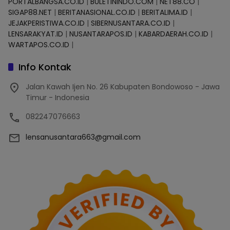
PORTALBANGSA.CO.ID
|
BULETININDO.COM
|
NET88.CO
|
SIGAP88.NET
|
BERITANASIONAL.CO.ID
|
BERITALIMA.ID
|
JEJAKPERISTIWA.CO.ID
|
SIBERNUSANTARA.CO.ID
|
LENSARAKYAT.ID
|
NUSANTARAPOS.ID
|
KABARDAERAH.CO.ID
|
WARTAPOS.CO.ID
|
Info Kontak
Jalan Kawah Ijen No. 26 Kabupaten Bondowoso - Jawa
Timur - Indonesia
082247076663
lensanusantara663@gmail.com