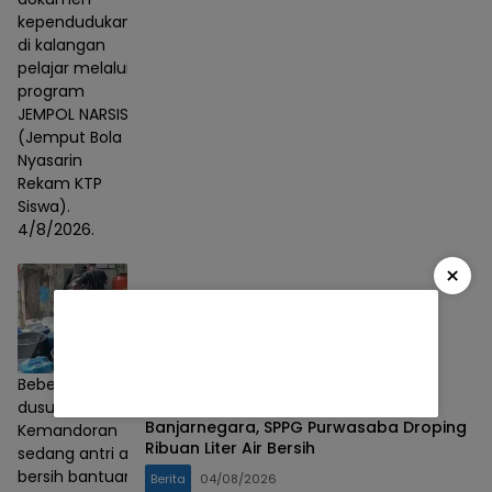
kependudukan
di kalangan
pelajar melalui
program
JEMPOL NARSIS
(Jemput Bola
Nyasarin
Rekam KTP
Siswa).
4/8/2026.
×
Beberapa warga
Peduli Kekeringan di Desa Jalatunda
dusun
Banjarnegara, SPPG Purwasaba Droping
Kemandoran
Ribuan Liter Air Bersih
sedang antri air
bersih bantuan
Berita
04/08/2026