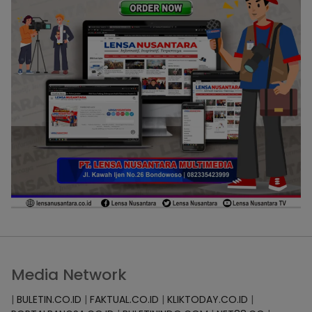
Media Network
|
BULETIN.CO.ID
|
FAKTUAL.CO.ID
|
KLIKTODAY.CO.ID
|