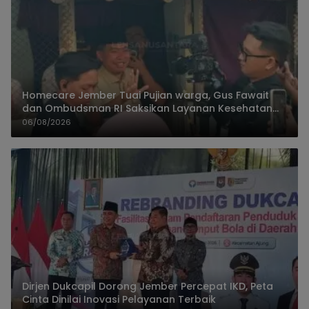
Homecare Jember Tuai Pujian warga, Gus Fawait
dan Ombudsman RI Saksikan Layanan Kesehatan
Rumah Pasien
06/08/2026
Dirjen Dukcapil Dorong Jember Percepat IKD, Peta
Cinta Dinilai Inovasi Pelayanan Terbaik