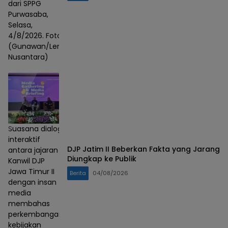
dari SPPG
Purwasaba,
Selasa,
4/8/2026. Foto :
(Gunawan/Lensa
Nusantara)
Suasana dialog
interaktif
DJP Jatim II Beberkan Fakta yang Jarang
antara jajaran
Diungkap ke Publik
Kanwil DJP
Jawa Timur II
Berita
04/08/2026
dengan insan
media
membahas
perkembangan
kebijakan