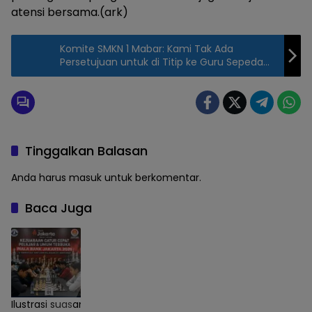
atensi bersama.(ark)
Komite SMKN 1 Mabar: Kami Tak Ada
Persetujuan untuk di Titip ke Guru Sepeda
Motor
Tinggalkan Balasan
Anda harus
masuk
untuk berkomentar.
Baca Juga
Ilustrasi suasana