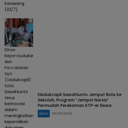
Karawang
(22/7)
Dinas
Kependudukan
dan
Pencatatan
Sipil
(Disdukcapil)
Kota
Sawahlunto
Disdukcapil Sawahlunto Jemput Bola ke
terus
Sekolah, Program “Jempol Narsis”
berinovasi
Permudah Perekaman KTP-el Siswa
dalam
Berita
05/08/2026
meningkatkan
kepemilikan
dokumen