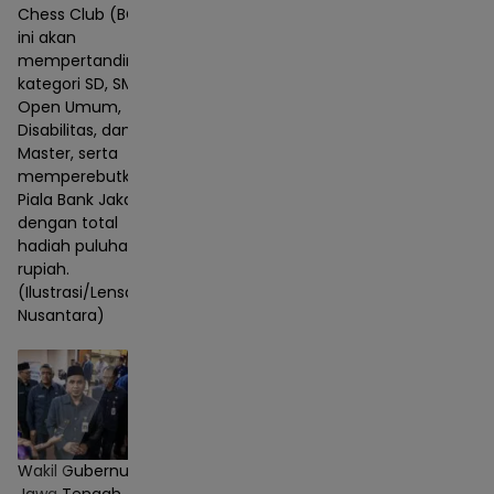
Chess Club (BCC)
ini akan
mempertandingkan
kategori SD, SMP,
Open Umum,
Disabilitas, dan
Master, serta
memperebutkan
Piala Bank Jakarta
dengan total
hadiah puluhan juta
rupiah.
(Ilustrasi/Lensa
Nusantara)
Wakil Gubernur