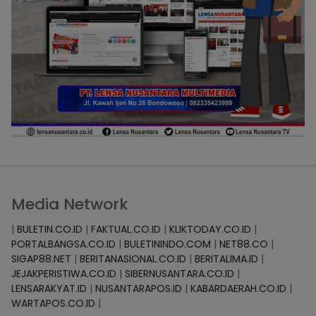
Media Network
|
BULETIN.CO.ID
|
FAKTUAL.CO.ID
|
KLIKTODAY.CO.ID
|
PORTALBANGSA.CO.ID
|
BULETININDO.COM
|
NET88.CO
|
SIGAP88.NET
|
BERITANASIONAL.CO.ID
|
BERITALIMA.ID
|
JEJAKPERISTIWA.CO.ID
|
SIBERNUSANTARA.CO.ID
|
LENSARAKYAT.ID
|
NUSANTARAPOS.ID
|
KABARDAERAH.CO.ID
|
WARTAPOS.CO.ID
|