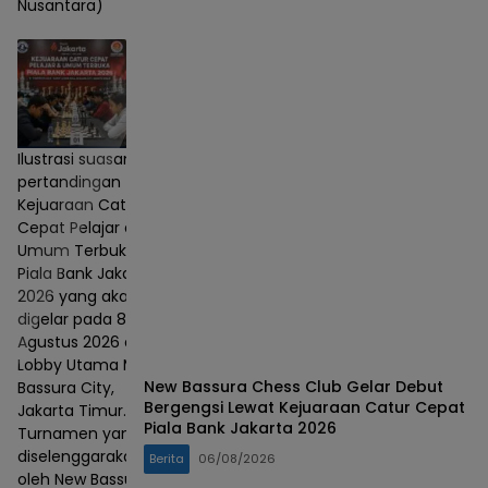
Nusantara)
Ilustrasi suasana
pertandingan
Kejuaraan Catur
Cepat Pelajar dan
Umum Terbuka
Piala Bank Jakarta
2026 yang akan
digelar pada 8–9
Agustus 2026 di
Lobby Utama Mall
New Bassura Chess Club Gelar Debut
Bassura City,
Bergengsi Lewat Kejuaraan Catur Cepat
Jakarta Timur.
Piala Bank Jakarta 2026
Turnamen yang
diselenggarakan
Berita
06/08/2026
oleh New Bassura