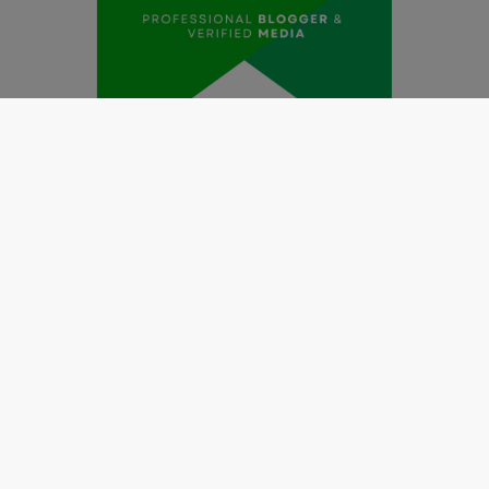
Redaksi
Pedoman Media Siber
Kode Etik Jurnalistik
Perlindungan Profesi Wartawan
Info Iklan
Disclaimer
Tentang Kami
Copyright @2019 by
LENSANUSANTARA.CO.ID
All Right
Reserved