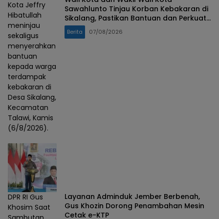
Kota Jeffry
Sawahlunto Tinjau Korban Kebakaran di
Hibatullah
Sikalang, Pastikan Bantuan dan Perkuat
meninjau
Mitigasi Bencana
Berita
07/08/2026
sekaligus
menyerahkan
bantuan
kepada warga
terdampak
kebakaran di
Desa Sikalang,
Kecamatan
Talawi, Kamis
(6/8/2026).
Layanan Adminduk Jember Berbenah,
DPR RI Gus
Gus Khozin Dorong Penambahan Mesin
Khosim Saat
Cetak e-KTP
Sambutan,