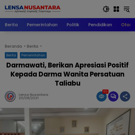
Langsung
ke
konten
Berita
Pemerintahan
Politik
Pendidikan
Otomo
Beranda
Berita
Berita
Pemerintahan
Darmawati, Berikan Apresiasi Positif
Kepada Darma Wanita Persatuan
Taliabu
102
Lensa Nusantara
20/08/2021