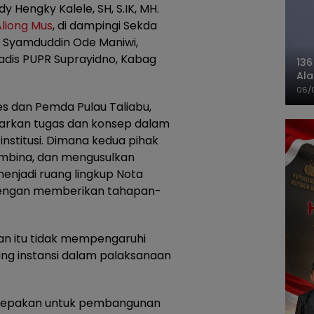
y Hengky Kalele, SH, S.IK, MH.
Aliong Mus
, di dampingi Sekda
i. Syamduddin Ode Maniwi,
adis PUPR Suprayidno, Kabag
136
Ala
Ba
06/
s dan Pemda Pulau Taliabu,
barkan tugas dan konsep dalam
stitusi. Dimana kedua pihak
bina, dan mengusulkan
enjadi ruang lingkup Nota
dengan memberikan tahapan-
ian itu tidak mempengaruhi
g instansi dalam palaksanaan
kesepakan untuk pembangunan