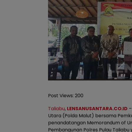
Post Views:
200
Taliabu
,
LENSANUSANTARA.CO.ID
–
Utara (Polda Malut) bersama Pem
penandatangan Memorandum of Un
Pembangunan Polres Pulau Taliabu 