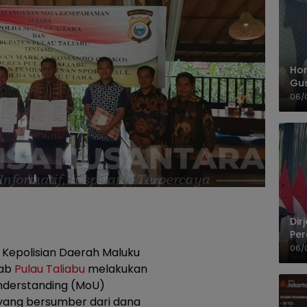
Hom
Gu
Sa
06/
Pas
Dir
Per
Pel
06/
 Kepolisian Daerah Maluku
kab
Pulau Taliabu
melakukan
derstanding (MoU)
yang bersumber dari dana