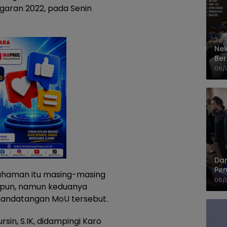
aran 2022, pada Senin
New
Ber
Cep
06/
Dan
Pem
haman itu masing-masing
PP
06/
papun, namun keduanya
enandatangan MoU tersebut.
rsin, S.IK, didampingi Karo