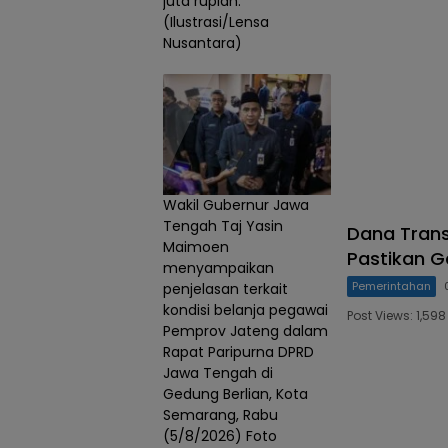
juta rupiah.
(Ilustrasi/Lensa
Nusantara)
Wakil Gubernur Jawa
Tengah Taj Yasin
Dana Trans
Maimoen
Pastikan G
menyampaikan
Pemerintahan
penjelasan terkait
kondisi belanja pegawai
Post Views: 1,5
Pemprov Jateng dalam
Rapat Paripurna DPRD
Jawa Tengah di
Gedung Berlian, Kota
Semarang, Rabu
(5/8/2026) Foto