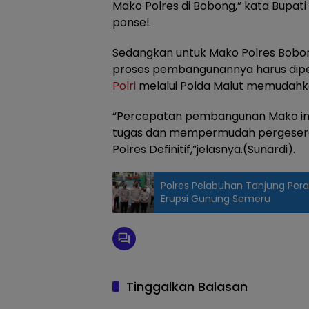
Mako Polres di Bobong,” kata Bupati H
ponsel.
Sedangkan untuk Mako Polres Bobo
proses pembangunannya harus dip
Polri
melalui Polda Malut memudahkan
“Percepatan pembangunan Mako ini 
tugas dan mempermudah pergeser
Polres Definitif,”jelasnya.(Sunardi).
Polres Pelabuhan Tanjung Per
Erupsi Gunung Semeru
Tinggalkan Balasan