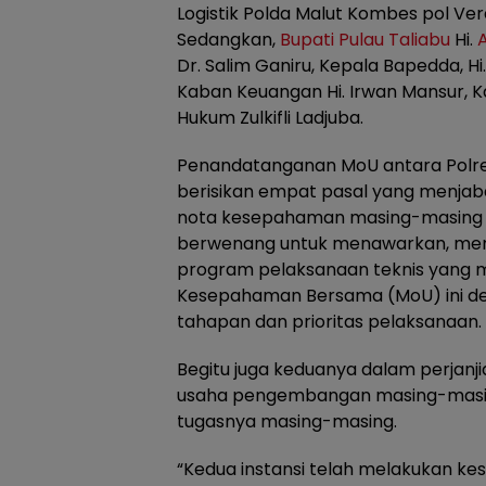
Logistik Polda Malut Kombes pol Verd
Sedangkan,
Bupati Pulau Taliabu
Hi.
Dr. Salim Ganiru, Kepala Bapedda, H
Kaban Keuangan Hi. Irwan Mansur, K
Hukum Zulkifli Ladjuba.
Penandatanganan MoU antara Polre
berisikan empat pasal yang menja
nota kesepahaman masing-masing in
berwenang untuk menawarkan, mem
program pelaksanaan teknis yang m
Kesepahaman Bersama (MoU) ini 
tahapan dan prioritas pelaksanaan.
Begitu juga keduanya dalam perjanj
usaha pengembangan masing-masin
tugasnya masing-masing.
“Kedua instansi telah melakukan 