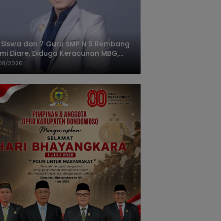
 Siswa dan 7 Guru SMP N 5 Rembang
mi Diare, Diduga Keracunan MBG,
gas: Harus Tanggung Jawab
08/2026