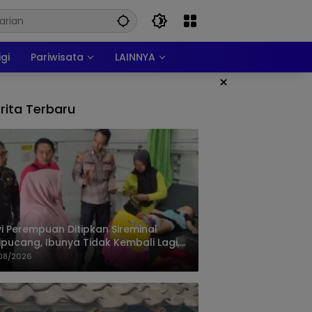
igi
Pariwisata
LAINNYA
×
rita Terbaru
i Perempuan Ditipkan Sireminal
ipucang, Ibunya Tidak Kembali Lagi,
isi Telusuri Keberadaan Orang Tua
08/2026