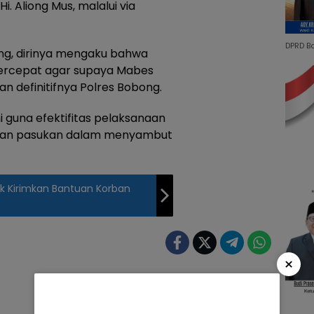
i. Aliong Mus, malalui via
DPRD B
ng, dirinya mengaku bahwa
ercepat agar supaya Mabes
 definitifnya Polres Bobong.
guna efektifitas pelaksanaan
an pasukan dalam menyambut
ak Kirimkan Bantuan Korban
×