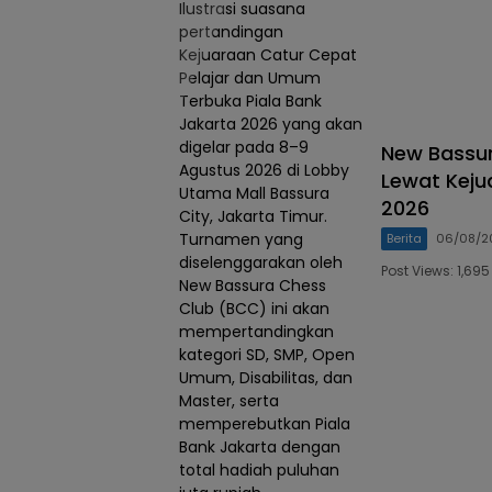
Ilustrasi suasana
pertandingan
Kejuaraan Catur Cepat
Pelajar dan Umum
Terbuka Piala Bank
Jakarta 2026 yang akan
digelar pada 8–9
New Bassur
Agustus 2026 di Lobby
Lewat Keju
Utama Mall Bassura
2026
City, Jakarta Timur.
Turnamen yang
Berita
06/08/2
diselenggarakan oleh
Post Views: 1,6
New Bassura Chess
Club (BCC) ini akan
mempertandingkan
kategori SD, SMP, Open
Umum, Disabilitas, dan
Master, serta
memperebutkan Piala
Bank Jakarta dengan
total hadiah puluhan