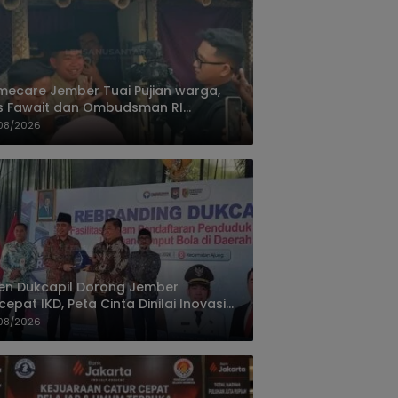
ecare Jember Tuai Pujian warga,
s Fawait dan Ombudsman RI
ksikan Layanan Kesehatan Rumah
08/2026
ien
jen Dukcapil Dorong Jember
cepat IKD, Peta Cinta Dinilai Inovasi
ayanan Terbaik
08/2026