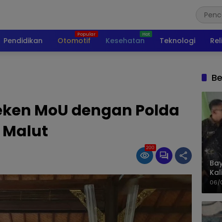
Pendidikan
Otomotif
Kesehatan
Teknologi
Rel
Be
eken MoU dengan Polda
Malut
200
Bay
Kal
Pol
06/