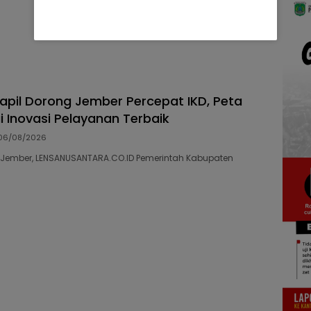
capil Dorong Jember Percepat IKD, Peta
ai Inovasi Pelayanan Terbaik
06/08/2026
04 Jember, LENSANUSANTARA.CO.ID Pemerintah Kabupaten