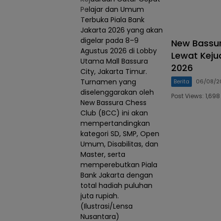
Pelajar dan Umum
Terbuka Piala Bank
Jakarta 2026 yang akan
digelar pada 8–9
New Bassur
Agustus 2026 di Lobby
Lewat Keju
Utama Mall Bassura
2026
City, Jakarta Timur.
Turnamen yang
Berita
06/08/2
diselenggarakan oleh
Post Views: 1,6
New Bassura Chess
Club (BCC) ini akan
mempertandingkan
kategori SD, SMP, Open
Umum, Disabilitas, dan
Master, serta
memperebutkan Piala
Bank Jakarta dengan
total hadiah puluhan
juta rupiah.
(Ilustrasi/Lensa
Nusantara)