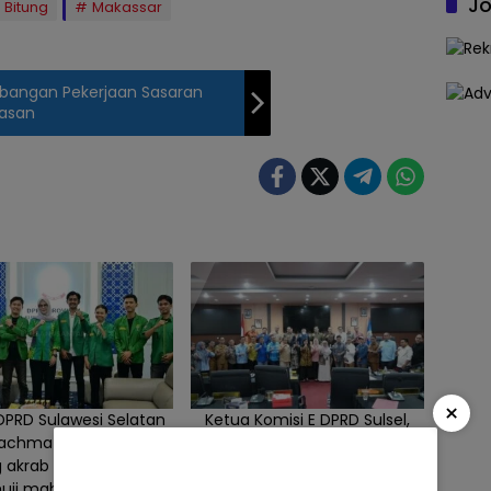
Jo
 Bitung
Makassar
bangan Pekerjaan Sasaran
kasan
×
DPRD Sulawesi Selatan
Ketua Komisi E DPRD Sulsel,
Rachmatika Dewi atau
Andi Tenri Indah, saat
 akrab disapa Cicu,
memimpin rapat kerja
ji mahasiswa yang
bersama Dinas Pendidikan