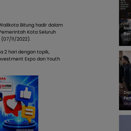
Walikota Bitung hadir dalam
New
i Pemerintah Kota Seluruh
Ber
 (07/11/2022).
Cep
06/
a 2 hari dengan topik,
nvestment Expo dan Youth
Dan
Pem
PP
06/