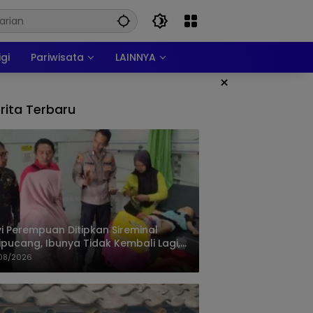
igi
Pariwisata
LAINNYA
×
rita Terbaru
i Perempuan Ditipkan Sireminal
ipucang, Ibunya Tidak Kembali Lagi,
isi Telusuri Keberadaan Orang Tua
08/2026