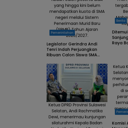
yang hingga kini belum
terga
mendapatkan kuota di SMA
Be
negeri melalui Sistem
Mahas
Berita
Penerimaan Murid Baru
Ray
(SPMB) Tahun Ajaran
Ditemui
Pemerintahan
2026/2027.
Sanjun
Raya B
Legislator Gerindra Andi
Tenri Indah Perjuangkan
Ribuan Calon Siswa SMA
yang Belum Tertampung,
Siap Kawal ke Kementerian
Ketua K
Selata
menyoro
perhitu
di 
pera
terma
Ketua DPRD Provinsi Sulawesi
mencat
Selatan, Andi Rachmatika
Pemeri
Dewi, menerimau kunjungan
silaturahmi Kepala Badan
Komisi 