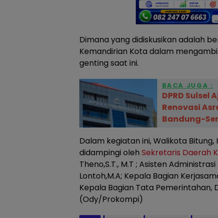
Dimana yang didiskusikan adalah be
Kemandirian Kota dalam mengambil k
genting saat ini.
BACA JUGA :
DPRD Sulsel 
Renovasi As
Bandung-Se
Dalam kegiatan ini, Walikota Bitung, I
didampingi oleh
Sekretaris Daerah K
Theno,S.T., M.T ; Asisten Administras
Lontoh,M.A; Kepala Bagian Kerjasama,
Kepala Bagian Tata Pemerintahan, Dr
(Ody/Prokompi)