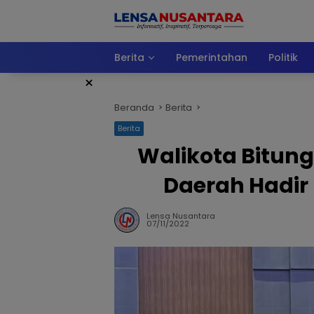
Langsung
ke
konten
Berita
Pemerintahan
Politik
×
Beranda
Berita
Berita
Walikota Bitung
Daerah Hadir
Lensa Nusantara
07/11/2022