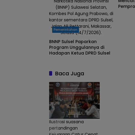
Mencat
Narkotika Nasional Provinsi
Pempro
(BNNP) Sulawesi Selatan,
TA 202
Kombes Pol Agung Prabowo, di
kantor sementara DPRD Sulsel,
Jalan AP Pettarani, Makassar,
Pemerintahan
Selasa (14/7/2026).
BNNP Sulsel Paparkan
Program Unggulannya di
Hadapan Ketua DPRD Sulsel
Baca Juga
Ilustrasi suasana
pertandingan
Kejuaraan Catur Cepat