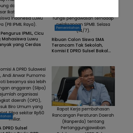
bung dalam Pengurus
Provinsi Sulawesi Selatan
sar Ikatan Pelajar
dalam rangka menjalankan
iswa Indonesia Luwu
fungsi pengawasan terhadap
a (PB IPMIL Raya).
pelaksanaan SPMB. Selasa
Pemerintahan
(14/7).
 Pengurus IPMIL, Cicu
g Mahasiswa Luwu
Ribuan Calon Siswa SMA
anyak yang Cerdas
Terancam Tak Sekolah,
Komisi E DPRD Sulsel Bakal
Temui Kementerian
Pendidikan
omisi A DPRD Sulawesi
n, Andi Anwar Purnomo
ti besarnya sisa lebih
ngan anggaran (Silpa)
sejumlah organisasi
ngkat daerah (OPD),
suk Biro Umum yang
Rapat Kerja pembahasan
at Silpa sekitar Rp50
Rancangan Peraturan Daerah
ntahan
miliar.
(Ranperda) tentang
Pertanggungjawaban
A DPRD Sulsel