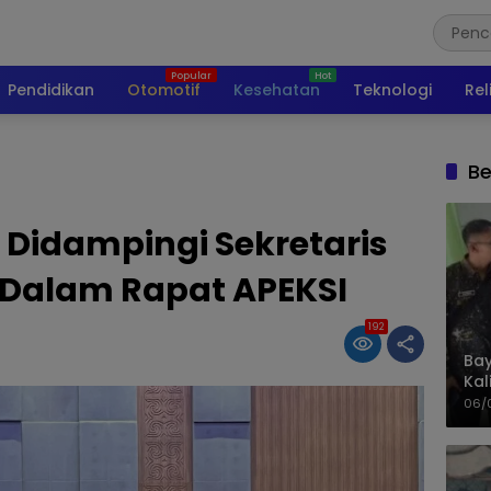
Pendidikan
Otomotif
Kesehatan
Teknologi
Rel
Be
 Didampingi Sekretaris
 Dalam Rapat APEKSI
192
Bay
Kal
Pol
06/