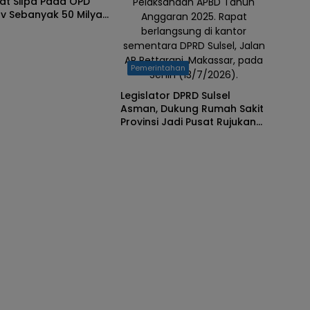
at Silpa Pada OPD
Pelaksanaan APBD Tahun
v Sebanyak 50 Milyar
Anggaran 2025. Rapat
5
berlangsung di kantor
sementara DPRD Sulsel, Jalan
AP Pettarani, Makassar, pada
Pemerintahan
Senin (13/7/2026).
Legislator DPRD Sulsel
Asman, Dukung Rumah Sakit
Provinsi Jadi Pusat Rujukan
Regional