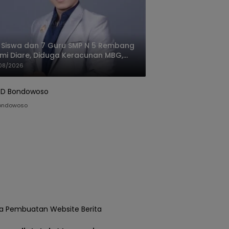
 Siswa dan 7 Guru SMP N 5 Rembang
mi Diare, Diduga Keracunan MBG,
gas: Harus Tanggung Jawab
08/2026
ondowoso