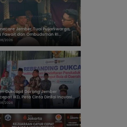
ecare Jember Tuai Pujian warga,
s Fawait dan Ombudsman RI
ksikan Layanan Kesehatan Rumah
08/2026
ien
jen Dukcapil Dorong Jember
cepat IKD, Peta Cinta Dinilai Inovasi
ayanan Terbaik
08/2026