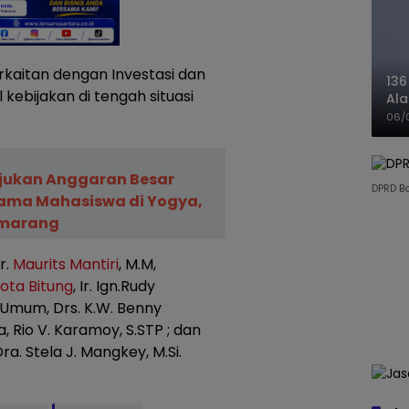
rkaitan dengan Investasi dan
136
ebijakan di tengah situasi
Ala
Ba
06/
Ajukan Anggaran Besar
DPRD B
rama Mahasiswa di Yogya,
marang
r.
Maurits Mantiri
, M.M,
ota Bitung
, Ir. Ign.Rudy
i Umum, Drs. K.W. Benny
 Rio V. Karamoy, S.STP ; dan
a. Stela J. Mangkey, M.Si.