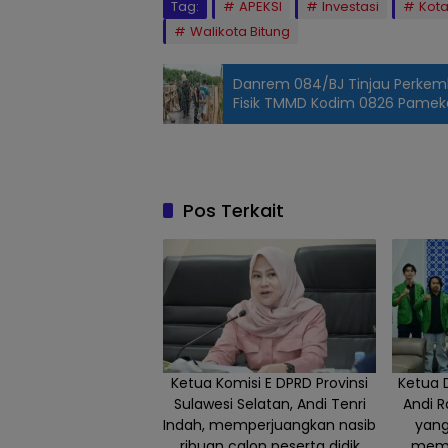
Tag:
APEKSI
Investasi
Kota
Walikota Bitung
Danrem 084/BJ Tinjau Perkem
Fisik TMMD Kodim 0826 Pame
Pos Terkait
Ketua Komisi E DPRD Provinsi
Ketua 
Sulawesi Selatan, Andi Tenri
Andi 
Indah, memperjuangkan nasib
yang
ribuan calon peserta didik
memu