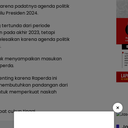
rena padatnya agenda politik
lu Presiden 2024.
 tertunda dari periode
 pada akhir 2023, tetapi
esaikan karena agenda politik
.
ihak menyampaikan masukan
perda.
enting karena Raperda ini
a membutuhkan pandangan dari
ntuk memperkuat naskah
×
at cukup tinggi.
Jo