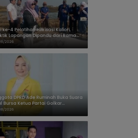
i ke-4 Pelatihan Hilirisasi Kaliori,
ktik Lapangan Dipandu dari Rama
nta Cirebon
08/2026
ggota DPRD Ade Ruminah Buka Suara
l Bursa Ketua Partai Golkar
ngandaran
08/2026