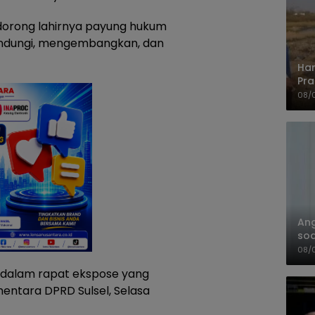
endorong lahirnya payung hukum
indungi, mengembangkan, dan
Har
Pra
Shi
08/
An
soa
Pa
08/
dalam rapat ekspose yang
mentara DPRD Sulsel, Selasa