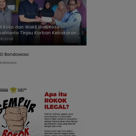
i Kota dan Wakil Wali Kota
ahlunto Tinjau Korban Kebakaran di
alang, Pastikan Bantuan dan Perkuat
08/2026
igasi Bencana
ondowoso