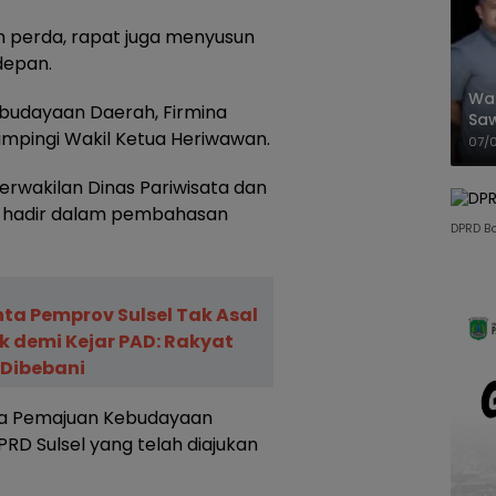
n perda, rapat juga menyusun
depan.
Wal
budayaan Daerah, Firmina
Saw
mpingi Wakil Ketua Heriwawan.
Sik
07/
Mit
perwakilan Dinas Pariwisata dan
t hadir dalam pembahasan
DPRD B
nta Pemprov Sulsel Tak Asal
k demi Kejar PAD: Rakyat
 Dibebani
da Pemajuan Kebudayaan
PRD Sulsel yang telah diajukan