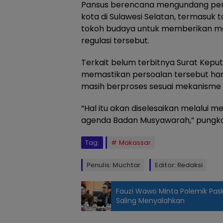
Pansus berencana mengundang perw
kota di Sulawesi Selatan, termasuk 
tokoh budaya untuk memberikan m
regulasi tersebut.
Terkait belum terbitnya Surat Keput
memastikan persoalan tersebut hany
masih berproses sesuai mekanisme 
“Hal itu akan diselesaikan melalui 
agenda Badan Musyawarah,” pungk
Tag:
Makassar
Penulis: Muchtar
Editor: Redaksi
Fauzi Wawo Minta Polemik Paski
Saling Menyalahkan
Rapat