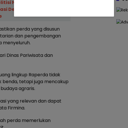
olitisi Nasdem Pembaca
asi Depan 2 Gubernur Sulsel
e
stikan perda yang disusun
tarian dan pengembangan
a menyeluruh.
ari Dinas Pariwisata dan
uang lingkup Raperda tidak
 benda, tetapi juga mencakup
budaya agraris.
lasi yang relevan dan dapat
ta Firmina.
uah perda memerlukan
t.