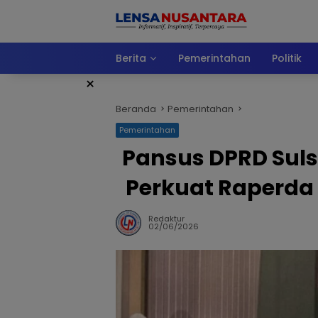
Langsung
ke
konten
Berita
Pemerintahan
Politik
×
Beranda
Pemerintahan
Pemerintahan
Pansus DPRD Suls
Perkuat Raperd
Redaktur
02/06/2026