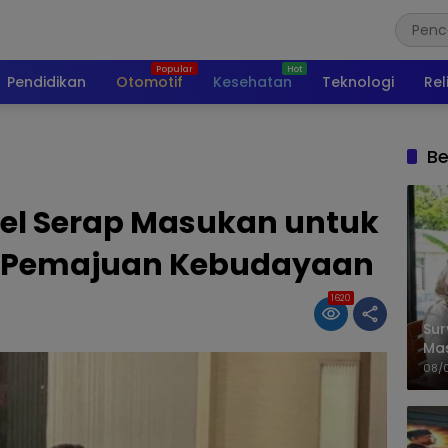
Pendidikan
Otomotif
Kesehatan
Teknologi
Rel
Be
el Serap Masukan untuk
a Pemajuan Kebudayaan
1620
Sur
Ma
Kem
08/