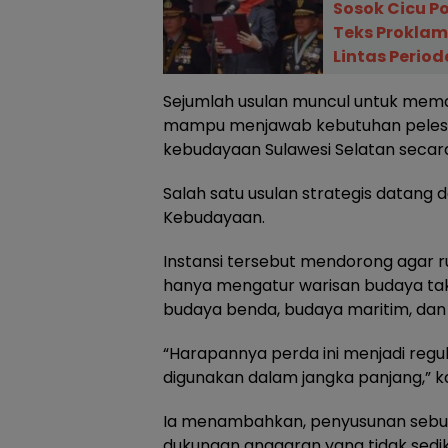
Sosok Cicu P
Teks Proklam
Lintas Period
Sejumlah usulan muncul untuk mema
mampu menjawab kebutuhan peles
kebudayaan Sulawesi Selatan secar
Salah satu usulan strategis datang d
Kebudayaan.
Instansi tersebut mendorong agar r
hanya mengatur warisan budaya tak
budaya benda, budaya maritim, dan 
“Harapannya perda ini menjadi regu
digunakan dalam jangka panjang,” ka
Ia menambahkan, penyusunan seb
dukungan anggaran yang tidak sediki