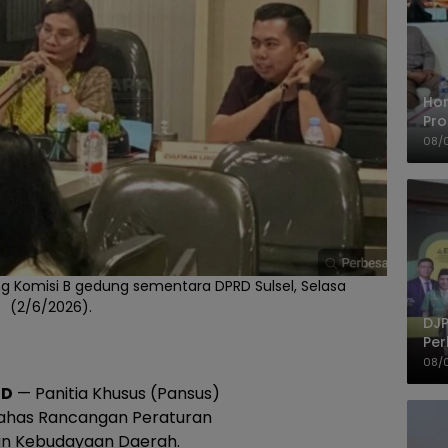
Ho
Pro
Mis
08/
Ke
ng Komisi B gedung sementara DPRD Sulsel, Selasa
(2/6/2026).
DJP
Per
Kep
08/
UM
ID
— Panitia Khusus (Pansus)
ahas Rancangan Peraturan
an Kebudayaan Daerah.