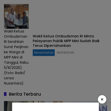
Wakil Ketua
Wakil Ketua Ombudsman RI Minta
Ombudsman
Pelayanan Publik MPP Mini Sudah Baik
RI Serahkan
Terus Dipertahankan
Surat Perijinan
ke Warga di
Pemerintahan
06/08/2026
MPP Mini di
Tanggul, Rabu
5/8/2026).
(Foto: Badri/
Lensa
Nusantara)
Berita Terbaru
×