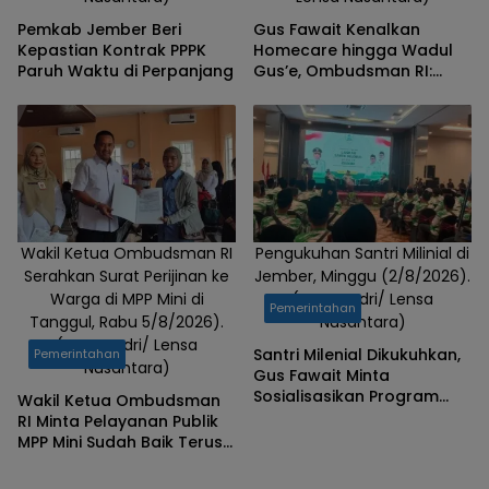
Pemkab Jember Beri
Gus Fawait Kenalkan
Kepastian Kontrak PPPK
Homecare hingga Wadul
Paruh Waktu di Perpanjang
Gus’e, Ombudsman RI:
Jember Berhasil Hadirkan
Layanan Kualitas
Wakil Ketua Ombudsman RI
Pengukuhan Santri Milinial di
Serahkan Surat Perijinan ke
Jember, Minggu (2/8/2026).
Warga di MPP Mini di
(Foto: Badri/ Lensa
Pemerintahan
Tanggul, Rabu 5/8/2026).
Nusantara)
(Foto: Badri/ Lensa
Santri Milenial Dikukuhkan,
Pemerintahan
Nusantara)
Gus Fawait Minta
Sosialisasikan Program
Wakil Ketua Ombudsman
Pemkab Jember
RI Minta Pelayanan Publik
MPP Mini Sudah Baik Terus
Dipertahankan