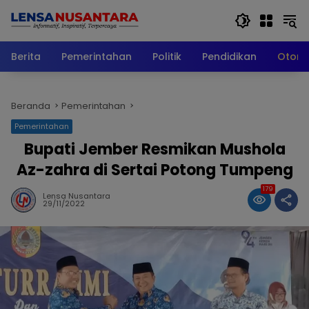
Langsung
ke
konten
Berita
Pemerintahan
Politik
Pendidikan
Otomo
Beranda
Pemerintahan
Pemerintahan
Bupati Jember Resmikan Mushola
Az-zahra di Sertai Potong Tumpeng
179
Lensa Nusantara
29/11/2022