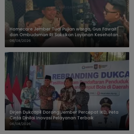
Homecare Jember Tuai Pujian warga, Gus Fawait
dan Ombudsman RI Saksikan Layanan Kesehatan
Rumah Pasien
06/08/2026
Dirjen Dukcapil Dorong Jember Percepat IKD, Peta
Cinta Dinilai Inovasi Pelayanan Terbaik
06/08/2026