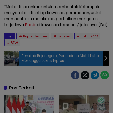
“Maka di sarankan untuk membentuk Kelompok
masyarakat di setiap kawasan perumahan, untuk
memudahkan melakukan perbaikan mengatasi
terjadinya
Banjir
di kawasan tersebut,” jelasnya. (Dri)
Tag:
Bupati Jember
Jember
Pokir DPRD
RTLH
Pemkab Bojonegoro, Pengadaan Mobil Listrik
Menunggu Juknis Inpres
Pos Terkait