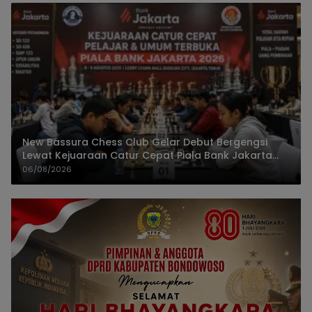
New Bassura Chess Club Gelar Debut Bergengsi
Lewat Kejuaraan Catur Cepat Piala Bank Jakarta
2026
06/08/2026