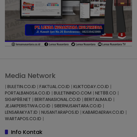
Media Network
|
BULETIN.CO.ID
|
FAKTUAL.CO.ID
|
KLIKTODAY.CO.ID
|
PORTALBANGSA.CO.ID
|
BULETININDO.COM
|
NET88.CO
|
SIGAP88.NET
|
BERITANASIONAL.CO.ID
|
BERITALIMA.ID
|
JEJAKPERISTIWA.CO.ID
|
SIBERNUSANTARA.CO.ID
|
LENSARAKYAT.ID
|
NUSANTARAPOS.ID
|
KABARDAERAH.CO.ID
|
WARTAPOS.CO.ID
|
Info Kontak