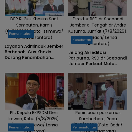
DPR RI Gus Khosim Saat
Direktur RSD dr Soebandi
Sambutan, Kamis
Jember di Tengah dr Andre
(6/8/2026).(Foto: Istimewa/
Kusuma, Jum'at (7/8/2026).
Pemerintahan
Lensa Nusantara)
(Foto: Badri/ Lensa
Kesehatan
Nusantara)
Layanan Adminduk Jember
Berbenah, Gus Khozin
Jelang Akreditasi
Dorong Penambahan
Paripurna, RSD dr Soebandi
Mesin Cetak e-KTP
Jember Perkuat Mutu
Pelayanan Terus
Ditingkatkan
Plt. Kepala BKPSDM Deni
Peninjauan puskemas
Irawan, Rabu (5/8/2026).
Sumberbaru, Rabu
(Foto: Istimewa/ Lensa
(5/8/2026).(Foto: Badri/
Pemerintahan
Pemerintahan
Nusantara)
Lensa Nusantara)