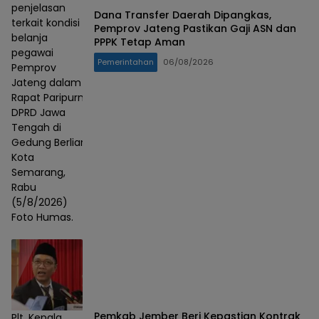
penjelasan
Dana Transfer Daerah Dipangkas,
terkait kondisi
Pemprov Jateng Pastikan Gaji ASN dan
belanja
PPPK Tetap Aman
pegawai
Pemerintahan
06/08/2026
Pemprov
Jateng dalam
Rapat Paripurna
DPRD Jawa
Tengah di
Gedung Berlian,
Kota
Semarang,
Rabu
(5/8/2026)
Foto Humas.
Pemkab Jember Beri Kepastian Kontrak
Plt. Kepala