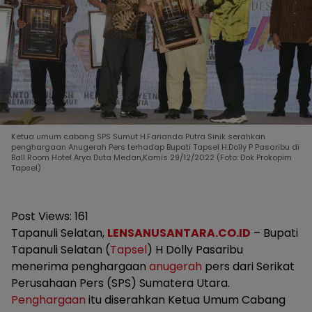
Ketua umum cabang SPS Sumut H.Farianda Putra Sinik serahkan
penghargaan Anugerah Pers terhadap Bupati Tapsel H.Dolly P Pasaribu di
Ball Room Hotel Arya Duta Medan,Kamis 29/12/2022 (Foto: Dok Prokopim
Tapsel)
Post Views:
161
Tapanuli Selatan,
LENSANUSANTARA.CO.ID
– Bupati
Tapanuli Selatan (
Tapsel
) H Dolly Pasaribu
menerima penghargaan
anugerah
pers dari Serikat
Perusahaan Pers (SPS) Sumatera Utara.
Penghargaan
itu diserahkan Ketua Umum Cabang