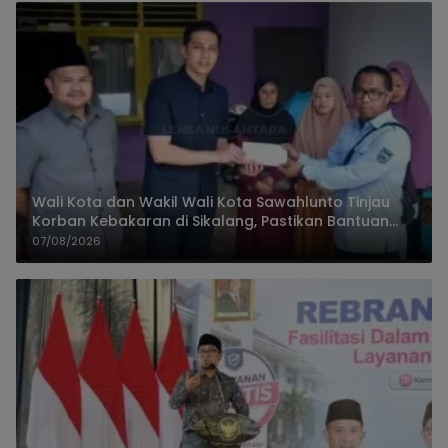
Wali Kota dan Wakil Wali Kota Sawahlunto Tinjau
Korban Kebakaran di Sikalang, Pastikan Bantuan
dan Perkuat Mitigasi Bencana
07/08/2026