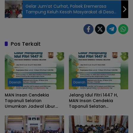
Gelar Jum’at Curhat, Polsek Eremerasa
Tampung Keluh Kesah Masyarakat di Desa
Mappilawing
Pos Terkait
Daerah
Daerah
MAN Insan Cendekia
Jelang Idul Fitri 1447 H,
Tapanuli Selatan
MAN Insan Cendekia
Umumkan Jadwal Libur
Tapanuli Selatan
dan Aturan Baru
Umumkan Jadwal Libur
Penggunaan Gawai
dan Aturan Baru
Penggunaan Gawai