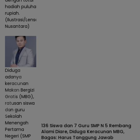
hadiah puluhan juta
rupiah.
(Ilustrasi/Lensa
Nusantara)
Diduga
adanya
keracunan
Makan Bergizi
Gratis (MBG),
ratusan siswa
dan guru
Sekolah
Menengah
136 Siswa dan 7 Guru SMP N 5 Rembang
Pertama
Alami Diare, Diduga Keracunan MBG,
Negeri (SMP
Bagas: Harus Tanggung Jawab