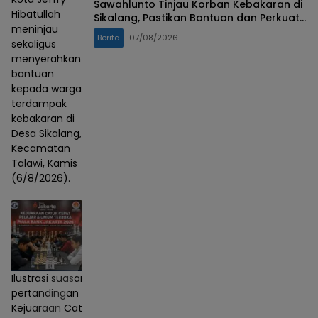
Sawahlunto Tinjau Korban Kebakaran di
Hibatullah
Sikalang, Pastikan Bantuan dan Perkuat
meninjau
Mitigasi Bencana
Berita
07/08/2026
sekaligus
menyerahkan
bantuan
kepada warga
terdampak
kebakaran di
Desa Sikalang,
Kecamatan
Talawi, Kamis
(6/8/2026).
Ilustrasi suasana
pertandingan
Kejuaraan Catur