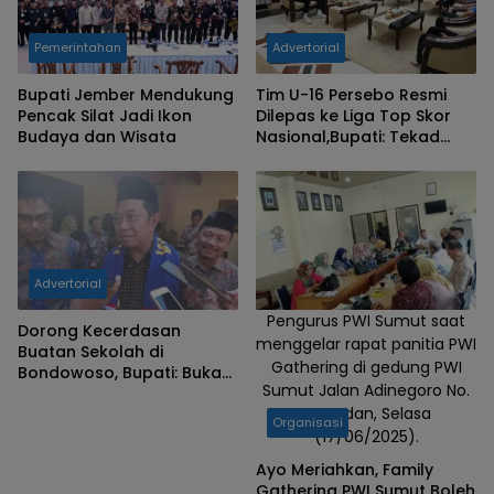
Pemerintahan
Advertorial
Bupati Jember Mendukung
Tim U-16 Persebo Resmi
Pencak Silat Jadi Ikon
Dilepas ke Liga Top Skor
Budaya dan Wisata
Nasional,Bupati: Tekad
Harumkan Nama Daerah
Advertorial
Pengurus PWI Sumut saat
Dorong Kecerdasan
menggelar rapat panitia PWI
Buatan Sekolah di
Gathering di gedung PWI
Bondowoso, Bupati: Bukan
Sumut Jalan Adinegoro No.
Lagi Sekedar Wacana
4 Medan, Selasa
Organisasi
(17/06/2025).
Ayo Meriahkan, Family
Gathering PWI Sumut Boleh