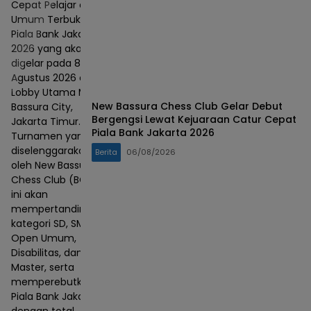
Cepat Pelajar dan
Umum Terbuka
Piala Bank Jakarta
2026 yang akan
digelar pada 8–9
Agustus 2026 di
Lobby Utama Mall
New Bassura Chess Club Gelar Debut
Bassura City,
Bergengsi Lewat Kejuaraan Catur Cepat
Jakarta Timur.
Piala Bank Jakarta 2026
Turnamen yang
diselenggarakan
Berita
06/08/2026
oleh New Bassura
Chess Club (BCC)
ini akan
mempertandingkan
kategori SD, SMP,
Open Umum,
Disabilitas, dan
Master, serta
memperebutkan
Piala Bank Jakarta
dengan total