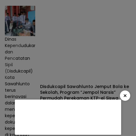
Dinas
Kependudukan
dan
Pencatatan
Sipil
(Disdukcapil)
Kota
Sawahlunto
Disdukcapil Sawahlunto Jemput Bola ke
terus
Sekolah, Program “Jempol Narsis”
×
berinovasi
Permudah Perekaman KTP-el Siswa
dalam
Berita
05/08/2026
meningkatkan
kepemilikan
dokumen
kependudukan
di kalangan