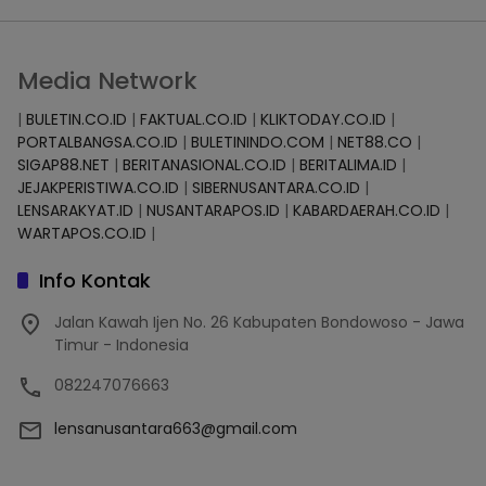
Media Network
|
BULETIN.CO.ID
|
FAKTUAL.CO.ID
|
KLIKTODAY.CO.ID
|
PORTALBANGSA.CO.ID
|
BULETININDO.COM
|
NET88.CO
|
SIGAP88.NET
|
BERITANASIONAL.CO.ID
|
BERITALIMA.ID
|
JEJAKPERISTIWA.CO.ID
|
SIBERNUSANTARA.CO.ID
|
LENSARAKYAT.ID
|
NUSANTARAPOS.ID
|
KABARDAERAH.CO.ID
|
WARTAPOS.CO.ID
|
Info Kontak
Jalan Kawah Ijen No. 26 Kabupaten Bondowoso - Jawa
Timur - Indonesia
082247076663
lensanusantara663@gmail.com