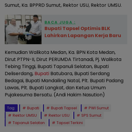
Sumut, Ka. BPPRD Sumut, Rektor USU, Rektor UMSU.
BACA JUGA :
Bupati Tapsel Optimis BLK
Lahirkan Lapangan Kerja Baru
Kemudian Walikota Medan, Ka. BPN Kota Medan,
Dirut PTPN-II, Dirut PERUMDA Tirtanadi, Pj. Walikota
Tebing Tinggi, Bupati Tapanuli Selatan, Bupati
Deliserdang,
Bupati
Batubara, Bupati Serdang
Bedagai, Bupati Mandailing Natal, Plt. Bupati Padang
Lawas, Plt. Bupati Langkat, dan Ketua Umum
Pujakesuma Bersatu. (Andi Hakim Nasution)
Tag:
Bupati
Bupati Tapsel
PWI Sumut
Rektor UMSU
Rektor USU
SPS Sumut
Tapanuli Selatan
Tapsel Terkini