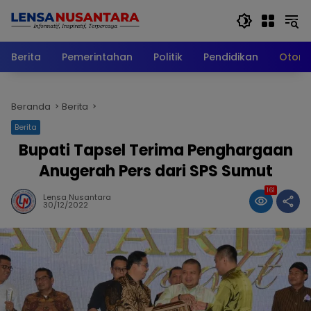
Langsung
ke
konten
Berita
Pemerintahan
Politik
Pendidikan
Otomo
Beranda
Berita
Berita
Bupati Tapsel Terima Penghargaan
Anugerah Pers dari SPS Sumut
161
Lensa Nusantara
30/12/2022