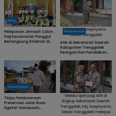
Religi
Photo Edy soepriyanto
Pelepasan Jemaah Calon
Pemerintahan
Sekda Trenggalek
Haji Kecamatan Panggul
Berlangsung Khidmat di
ASN di Sekretariat Daerah
Masjid Al Istiqomah
Kabupaten Trenggalek
Nglebeng
Peringati Hari Pendidikan
Nasional 2026
Pemerintahan
Melalui apel pagi ASN di
Tinjau Pelaksanaan
lingkup Sekretariat Daerah
Preservasi Jalan Ruas
Trenggalek, Edy Soepriyanto,
Ngetal-Gandusari,
Sekda Trenggalek melepas
Gandusari-Kampak, Bupati