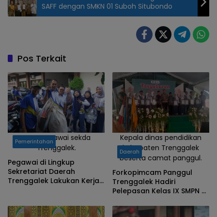
SAFF dengan SMKN 01 Suboh Situbondo
Pos Terkait
Foto :Pegawai sekda
Kepala dinas pendidikan
Pemerintahan
Trenggalek.
kabupaten Trenggalek
Daerah
beserta camat panggul.
Pegawai di Lingkup
Sekretariat Daerah
Forkopimcam Panggul
Trenggalek Lakukan Kerja
Trenggalek Hadiri
Bakti di Hari Lingkungan
Pelepasan Kelas IX SMPN 2
Hidup Sedunia tahun 2026
Panggul