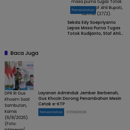
masa purna tugas Totok
Trenggalek Ingin Pastikan
Mudik dan Balik Lebaran
Rudijanto, Staf Ahli Bupati,
Pemerintahan
Aman
Jum'at (27/2).
Sekda Edy Soepriyanto
Lepas Masa Purna Tugas
Totok Rudijanto, Staf Ahli
Bupati Trenggalek
Baca Juga
Layanan Adminduk Jember Berbenah,
DPR RI Gus
Gus Khozin Dorong Penambahan Mesin
Khosim Saat
Cetak e-KTP
Sambutan,
Kamis
Pemerintahan
07/08/2026
(6/8/2026).
(Foto:
Istimewa/