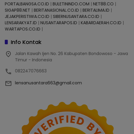
PORTALBANGSA.CO.ID
|
BULETININDO.COM
|
NET88.CO
|
SIGAP88.NET
|
BERITANASIONAL.CO.ID
|
BERITALIMA.ID
|
JEJAKPERISTIWA.CO.ID
|
SIBERNUSANTARA.CO.ID
|
LENSARAKYAT.ID
|
NUSANTARAPOS.ID
|
KABARDAERAH.CO.ID
|
WARTAPOS.CO.ID
|
Info Kontak
Jalan Kawah Ijen No. 26 Kabupaten Bondowoso - Jawa
Timur - Indonesia
082247076663
lensanusantara663@gmail.com