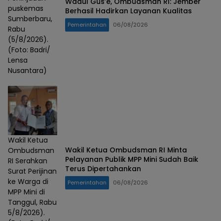
Wadul Gus’e, Ombudsman RI: Jember
puskemas
Berhasil Hadirkan Layanan Kualitas
Sumberbaru,
Pemerintahan
06/08/2026
Rabu
(5/8/2026).
(Foto: Badri/
Lensa
Nusantara)
Wakil Ketua
Wakil Ketua Ombudsman RI Minta
Ombudsman
Pelayanan Publik MPP Mini Sudah Baik
RI Serahkan
Terus Dipertahankan
Surat Perijinan
ke Warga di
Pemerintahan
06/08/2026
MPP Mini di
Tanggul, Rabu
5/8/2026).