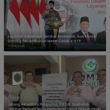
Layanan Adminduk Jember Berbenah, Gus Khozin
Dorong Penambahan Mesin Cetak e-KTP
07/08/2026
Jelang Akreditasi Paripurna, RSD dr Soebandi
Jember Perkuat Mutu Pelayanan Terus Ditingkatkan