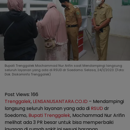
Bupati Trenggalek Mochammad Nur Arifin saat Mendampingi langsung
seluruh layanan yang ada di RSUD dr Soedomo. Selasa, 24/1/2023. (Foto:
Dok. Diskominfo Trenggalek)
Post Views:
166
Trenggalek
,
LENSANUSANTARA.CO.ID
– Mendampingi
langsung seluruh layanan yang ada di
RSUD
dr
Soedomo,
Bupati
Trenggalek
, Mochammad Nur Arifin
melihat ada 3 PR besar untuk bisa memperbaiki
layanan di rumah sakit ini sesuai harapan