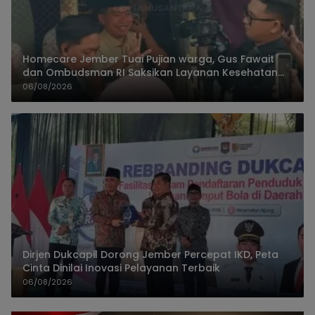
Homecare Jember Tuai Pujian warga, Gus Fawait
dan Ombudsman RI Saksikan Layanan Kesehatan
Rumah Pasien
06/08/2026
Dirjen Dukcapil Dorong Jember Percepat IKD, Peta
Cinta Dinilai Inovasi Pelayanan Terbaik
06/08/2026