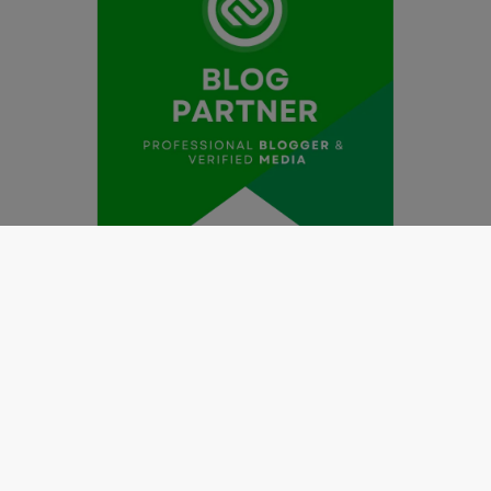
Redaksi
Pedoman Media Siber
Kode Etik Jurnalistik