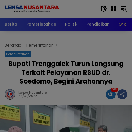
Langsung
ke
konten
Berita
Pemerintahan
Politik
Pendidikan
Otomo
Beranda
Pemerintahan
Pemerintahan
Bupati Trenggalek Turun Langsung
Terkait Pelayanan RSUD dr.
Soedomo, Begini Arahannya
166
Lensa Nusantara
24/01/2023