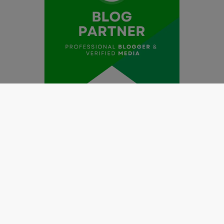
Redaksi
Pedoman Media Siber
Kode Etik Jurnalistik
Perlindungan Profesi Wartawan
Info Iklan