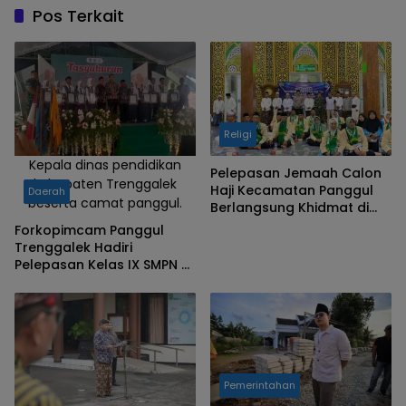
Trenggalek.
Pos Terkait
Religi
Kepala dinas pendidikan
Pelepasan Jemaah Calon
kabupaten Trenggalek
Haji Kecamatan Panggul
Daerah
beserta camat panggul.
Berlangsung Khidmat di
Masjid Al Istiqomah
Forkopimcam Panggul
Nglebeng
Trenggalek Hadiri
Pelepasan Kelas IX SMPN 2
Panggul
Pemerintahan