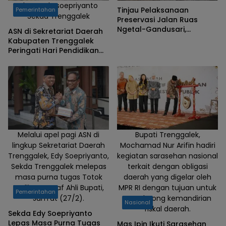
Photo Edy soepriyanto
Tinjau Pelaksanaan
Pemerintahan
Sekda Trenggalek
Preservasi Jalan Ruas
Ngetal-Gandusari,
ASN di Sekretariat Daerah
Gandusari-Kampak, Bupati
Kabupaten Trenggalek
Trenggalek Ingin Pastikan
Peringati Hari Pendidikan
Mudik dan Balik Lebaran
Nasional 2026
Aman
Melalui apel pagi ASN di
Bupati Trenggalek,
lingkup Sekretariat Daerah
Mochamad Nur Arifin hadiri
Trenggalek, Edy Soepriyanto,
kegiatan sarasehan nasional
Sekda Trenggalek melepas
terkait dengan obligasi
masa purna tugas Totok
daerah yang digelar oleh
Rudijanto, Staf Ahli Bupati,
MPR RI dengan tujuan untuk
Pemerintahan
Jum'at (27/2).
mendorong kemandirian
Nasional
fiskal daerah.
Sekda Edy Soepriyanto
Lepas Masa Purna Tugas
Mas Ipin Ikuti Sarasehan