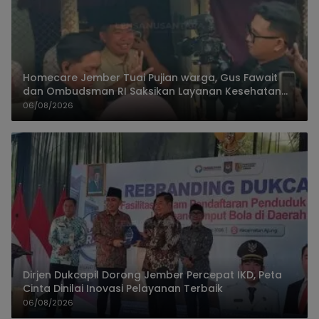
Homecare Jember Tuai Pujian warga, Gus Fawait
dan Ombudsman RI Saksikan Layanan Kesehatan
Rumah Pasien
06/08/2026
Dirjen Dukcapil Dorong Jember Percepat IKD, Peta
Cinta Dinilai Inovasi Pelayanan Terbaik
06/08/2026