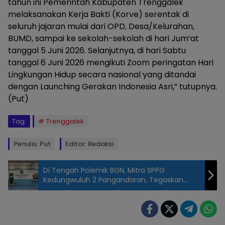
tahun ini Pemerintah Kabupaten Trenggalek
melaksanakan Kerja Bakti (Korve) serentak di
seluruh jajaran mulai dari OPD, Desa/Kelurahan,
BUMD, sampai ke sekolah-sekolah di hari Jum’at
tanggal 5 Juni 2026. Selanjutnya, di hari Sabtu
tanggal 6 Juni 2026 mengikuti Zoom peringatan Hari
Lingkungan Hidup secara nasional yang ditandai
dengan Launching Gerakan Indonesia Asri,” tutupnya.
(Put)
Tag:
Trenggalek
Penulis: Put
Editor: Redaksi
Di Tengah Polemik BGN, Mitra SPPG
Kedungwuluh 2 Pangandaran, Tegaskan
Tetap Komitmen Jalankan Program MBG
Foto
:Pegawai
sekda