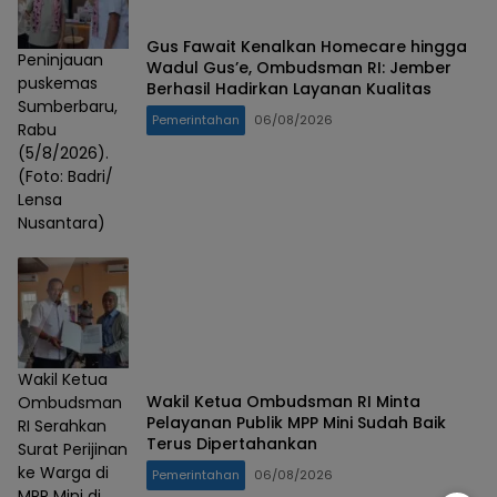
Gus Fawait Kenalkan Homecare hingga
Peninjauan
Wadul Gus’e, Ombudsman RI: Jember
puskemas
Berhasil Hadirkan Layanan Kualitas
Sumberbaru,
Pemerintahan
06/08/2026
Rabu
(5/8/2026).
(Foto: Badri/
Lensa
Nusantara)
Wakil Ketua
Wakil Ketua Ombudsman RI Minta
Ombudsman
Pelayanan Publik MPP Mini Sudah Baik
RI Serahkan
Terus Dipertahankan
Surat Perijinan
ke Warga di
Pemerintahan
06/08/2026
MPP Mini di