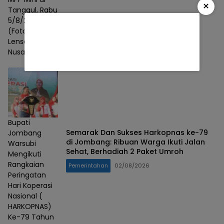
×
Tanggul, Rabu
5/8/2026).
(Foto: Badri/
Lensa
Nusantara)
Bupati
Semarak Dan Sukses Harkopnas ke-79
Jombang
di Jombang: Ribuan Warga Ikuti Jalan
Warsubi
Sehat, Berhadiah 2 Paket Umroh
Mengikuti
Rangkaian
Pemerintahan
02/08/2026
Peringatan
Hari Koperasi
Nasional (
HARKOPNAS)
Ke-79 Tahun