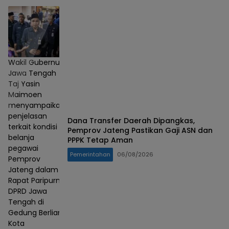
Wakil Gubernur
Jawa Tengah
Taj Yasin
Maimoen
menyampaikan
penjelasan
Dana Transfer Daerah Dipangkas,
terkait kondisi
Pemprov Jateng Pastikan Gaji ASN dan
belanja
PPPK Tetap Aman
pegawai
Pemerintahan
06/08/2026
Pemprov
Jateng dalam
Rapat Paripurna
DPRD Jawa
Tengah di
Gedung Berlian,
Kota