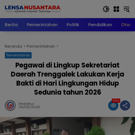
Langsung
ke
konten
Berita
Pemerintahan
Politik
Pendidikan
Otomo
Beranda
Pemerintahan
Pemerintahan
Pegawai di Lingkup Sekretariat
Daerah Trenggalek Lakukan Kerja
Bakti di Hari Lingkungan Hidup
Sedunia tahun 2026
1694
Redaktur
05/06/2026