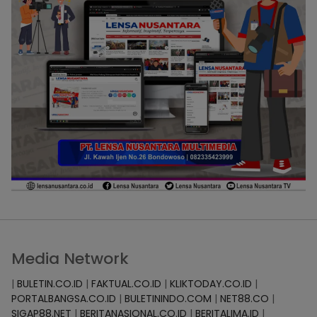
Media Network
|
BULETIN.CO.ID
|
FAKTUAL.CO.ID
|
KLIKTODAY.CO.ID
|
PORTALBANGSA.CO.ID
|
BULETININDO.COM
|
NET88.CO
|
SIGAP88.NET
|
BERITANASIONAL.CO.ID
|
BERITALIMA.ID
|