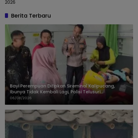
2026
Berita Terbaru
Bayi Perempuan Ditipkan Sireminal Kalipucang,
Ibunya Tidak Kembali Lagi, Polisi Telusuri
Keberadaan Orang Tua
06/08/2026