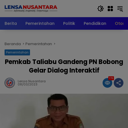
Langsung
ke
konten
Berita
Pemerintahan
Politik
Pendidikan
Otomo
Beranda
Pemerintahan
Pemerintahan
Pemkab Taliabu Gandeng PN Bobong
Gelar Dialog Interaktif
176
Lensa Nusantara
08/03/2023