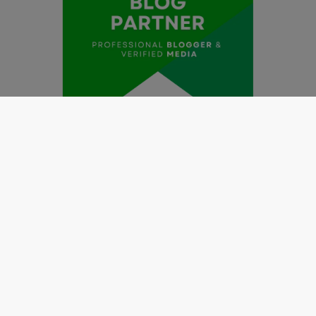
Redaksi
Pedoman Media Siber
Kode Etik Jurnalistik
Perlindungan Profesi Wartawan
Info Iklan
Disclaimer
Tentang Kami