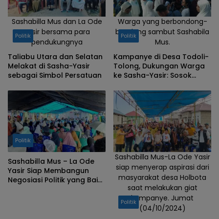
Sashabilla Mus dan La Ode
Warga yang berbondong-
Yasir bersama para
bondong sambut Sashabila
Politik
Politik
pendukungnya
Mus.
Taliabu Utara dan Selatan
Kampanye di Desa Todoli-
Melakat di Sasha-Yasir
Tolong, Dukungan Warga
sebagai Simbol Persatuan
ke Sasha-Yasir: Sosok
yang Layak Pemimpin
Taliabu
Politik
Sashabilla Mus-La Ode Yasir
Sashabilla Mus – La Ode
siap menyerap aspirasi dari
Yasir Siap Membangun
masyarakat desa Holbota
Negosiasi Politik yang Baik
saat melakukan giat
untuk Perubahan Taliabu
kampanye. Jumat
Politik
(04/10/2024)