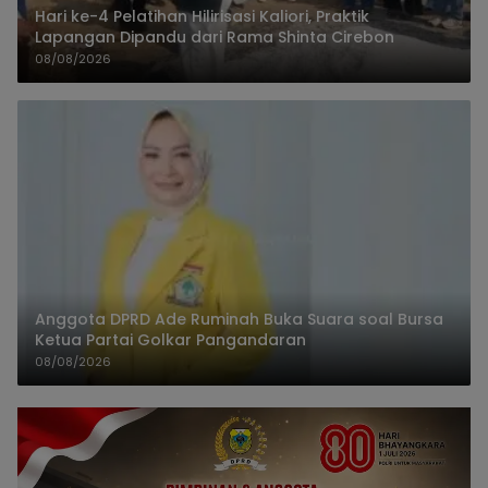
Hari ke-4 Pelatihan Hilirisasi Kaliori, Praktik
Lapangan Dipandu dari Rama Shinta Cirebon
08/08/2026
Anggota DPRD Ade Ruminah Buka Suara soal Bursa
Ketua Partai Golkar Pangandaran
08/08/2026