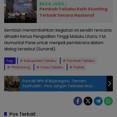
BACA JUGA :
Pemkab Taliabu Raih Stunting
Terbaik Secara Nasional
Sembari menambahkan kegiatan ini sendiri rencana
dihadiri Ketua Pengadilan Tinggi Maluku Utara, Y.M.
Humuntal Pane untuk menjadi pembicara dalam
dialog tersebut.(Sunardi).
Tag:
Kabupaten Taliabu
Pemkab Taliabu
PN Bobong
Pulau Taliabu
Pultab
Puncak HPN di Bojonegoro, Tamam
Syaifuddin : Pers Jangan Terbawa Arus
Abrasi Demokrasi
Pos Terkait