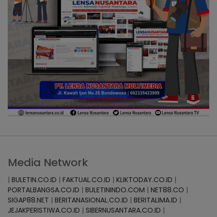
Media Network
|
BULETIN.CO.ID
|
FAKTUAL.CO.ID
|
KLIKTODAY.CO.ID
|
PORTALBANGSA.CO.ID
|
BULETININDO.COM
|
NET88.CO
|
SIGAP88.NET
|
BERITANASIONAL.CO.ID
|
BERITALIMA.ID
|
JEJAKPERISTIWA.CO.ID
|
SIBERNUSANTARA.CO.ID
|