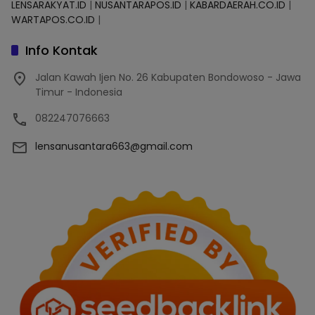
LENSARAKYAT.ID
|
NUSANTARAPOS.ID
|
KABARDAERAH.CO.ID
|
WARTAPOS.CO.ID
|
Info Kontak
Jalan Kawah Ijen No. 26 Kabupaten Bondowoso - Jawa
Timur - Indonesia
082247076663
lensanusantara663@gmail.com