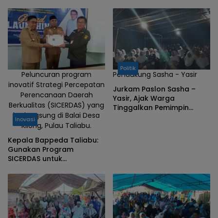
Politik
Peluncuran program
Pendukung Sasha - Yasir
inovatif Strategi Percepatan
Jurkam Paslon Sasha –
Perencanaan Daerah
Yasir, Ajak Warga
Berkualitas (SICERDAS) yang
Tinggalkan Pemimpin
berlangsung di Balai Desa
Punya Rekam Jejak Buruk
Inovasi
Kilong, Pulau Taliabu.
Kepala Bappeda Taliabu:
Gunakan Program
SICERDAS untuk
Memudahkan Seluruh
Akses Informasi Publik