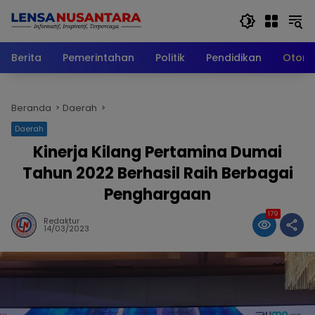
Langsung
ke
konten
Berita
Pemerintahan
Politik
Pendidikan
Otomo
Beranda
Daerah
Daerah
Kinerja Kilang Pertamina Dumai
Tahun 2022 Berhasil Raih Berbagai
Penghargaan
179
Redaktur
14/03/2023