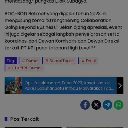
mendatang,” pungkas Didik Subagyo.
BOC-BOD Retreat yang digelar tahun 2023 ini
mengusung tema “Strengthening Collaboration
Going Beyond Business”. Selain ajang apresiasi, event
ini juga digelar sebagai langkah penyelarasan serta
koordinasi dari Dewan Komisaris dan Dewan Direksi
terkait PT KPI pada tatanan High Level.**
Tag:
Dumai
Dumai Terkini
Event
PT KPI RU Dumai
Ops Keselamatan Toba 2023, Kasat Lantas
Polres Labuhanbatu Imbau Masyarakat Taati
Lalu Lintas
Pos Terkait