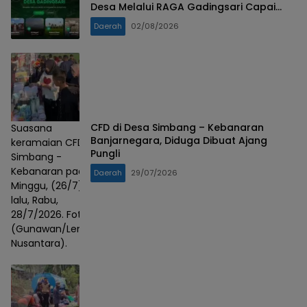
Desa Melalui RAGA Gadingsari Capai
98% Penyelesaian
Daerah
02/08/2026
CFD di Desa Simbang – Kebanaran
Suasana
Banjarnegara, Diduga Dibuat Ajang
keramaian CFD
Pungli
Simbang -
Kebanaran pada
Daerah
29/07/2026
Minggu, (26/7)
lalu, Rabu,
28/7/2026. Foto :
(Gunawan/Lensa
Nusantara).