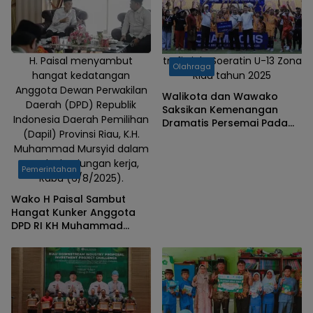
H. Paisal menyambut
trofi Piala Soeratin U-13 Zona
Olahraga
hangat kedatangan
Riau tahun 2025
Anggota Dewan Perwakilan
Walikota dan Wawako
Daerah (DPD) Republik
Saksikan Kemenangan
Indonesia Daerah Pemilihan
Dramatis Persemai Pada
(Dapil) Provinsi Riau, K.H.
Piala Soeratin U-13 Zona
Muhammad Mursyid dalam
Riau, Paisal : Anak Dumai
punya bakat
rangka kunjungan kerja,
Pemerintahan
Rabu (6/8/2025).
Wako H Paisal Sambut
Hangat Kunker Anggota
DPD RI KH Muhammad
Mursyid, Perjuangkan
Aspirasi Masyarakat untuk
Kemajuan Dumai Kota
Idaman