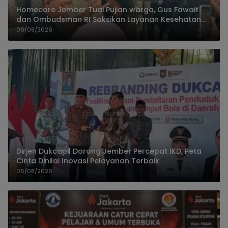
Homecare Jember Tuai Pujian warga, Gus Fawait
dan Ombudsman RI Saksikan Layanan Kesehatan
Rumah Pasien
06/08/2026
Dirjen Dukcapil Dorong Jember Percepat IKD, Peta
Cinta Dinilai Inovasi Pelayanan Terbaik
06/08/2026