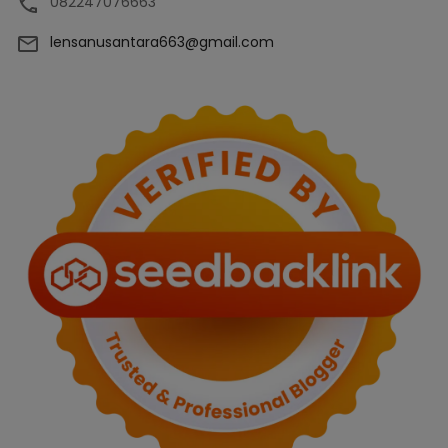
082247076663
lensanusantara663@gmail.com