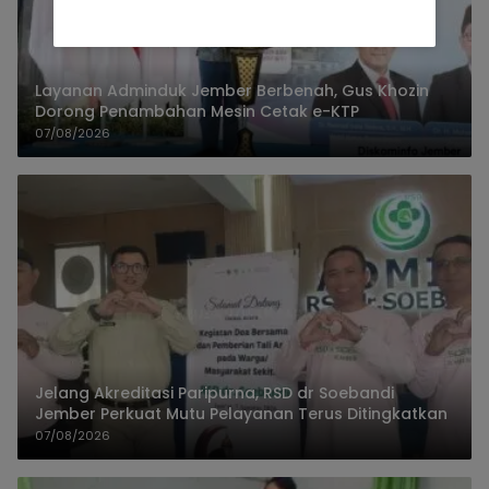
Layanan Adminduk Jember Berbenah, Gus Khozin
Dorong Penambahan Mesin Cetak e-KTP
07/08/2026
Jelang Akreditasi Paripurna, RSD dr Soebandi
Jember Perkuat Mutu Pelayanan Terus Ditingkatkan
07/08/2026