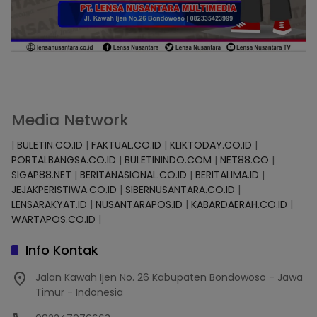
Media Network
|
BULETIN.CO.ID
|
FAKTUAL.CO.ID
|
KLIKTODAY.CO.ID
|
PORTALBANGSA.CO.ID
|
BULETININDO.COM
|
NET88.CO
|
SIGAP88.NET
|
BERITANASIONAL.CO.ID
|
BERITALIMA.ID
|
JEJAKPERISTIWA.CO.ID
|
SIBERNUSANTARA.CO.ID
|
LENSARAKYAT.ID
|
NUSANTARAPOS.ID
|
KABARDAERAH.CO.ID
|
WARTAPOS.CO.ID
|
Info Kontak
Jalan Kawah Ijen No. 26 Kabupaten Bondowoso - Jawa
Timur - Indonesia