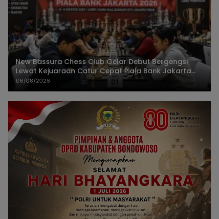
New Bassura Chess Club Gelar Debut Bergengsi
Lewat Kejuaraan Catur Cepat Piala Bank Jakarta
2026
06/08/2026