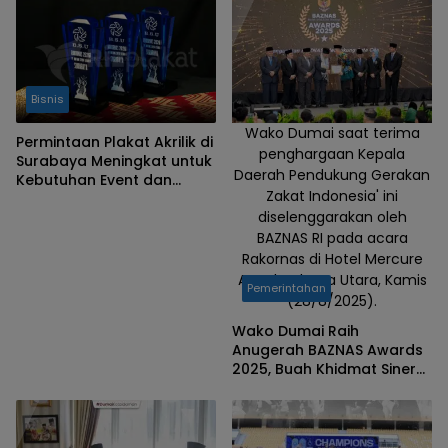
Bisnis
Wako Dumai saat terima
Permintaan Plakat Akrilik di
penghargaan Kepala
Surabaya Meningkat untuk
Daerah Pendukung Gerakan
Kebutuhan Event dan
Zakat Indonesia' ini
Korporasi
diselenggarakan oleh
BAZNAS RI pada acara
Rakornas di Hotel Mercure
Ancol, Jakarta Utara, Kamis
Pemerintahan
(28/8/2025).
Wako Dumai Raih
Anugerah BAZNAS Awards
2025, Buah Khidmat Sinergi
Pengelolaan Zakat Efektif
dan Berkelanjutan