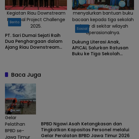
Kegiatan Riau Downstream
menyalurkan bantuan buku
Proposal Project Challenge
bacaan kepada tiga sekolah
Berita
2025.
dasar di sekitar wilayah
Sosial
operasionalnya.
PT. Sari Dumai Sejati Raih
Dua Penghargaan dalam
Dukung Literasi Anak,
Ajang Riau Downstream
APICAL Salurkan Ratusan
Proposal Project Challenge
Buku ke Tiga Sekolah
2025
Dasar di Dumai
Baca Juga
Gelar
BPBD Ngawi Asah Ketangkasan dan
Pelatihan
Tingkatkan Kapasitas Personel melalui
BPBD se-
Gelar Peralatan BPBD Jawa Timur 2026
Jawa Timur