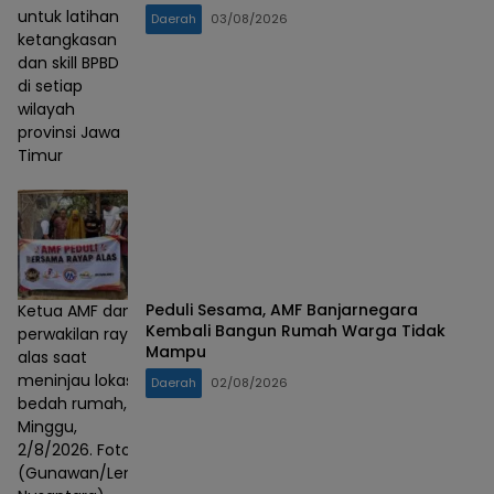
untuk latihan
Daerah
03/08/2026
ketangkasan
dan skill BPBD
di setiap
wilayah
provinsi Jawa
Timur
Peduli Sesama, AMF Banjarnegara
Ketua AMF dan
Kembali Bangun Rumah Warga Tidak
perwakilan rayap
Mampu
alas saat
meninjau lokasi
Daerah
02/08/2026
bedah rumah,
Minggu,
2/8/2026. Foto :
(Gunawan/Lensa