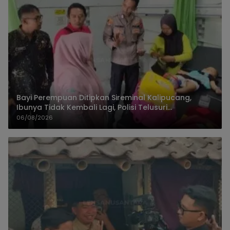
Bayi Perempuan Ditipkan Sireminal Kalipucang,
Ibunya Tidak Kembali Lagi, Polisi Telusuri
Keberadaan Orang Tua
06/08/2026