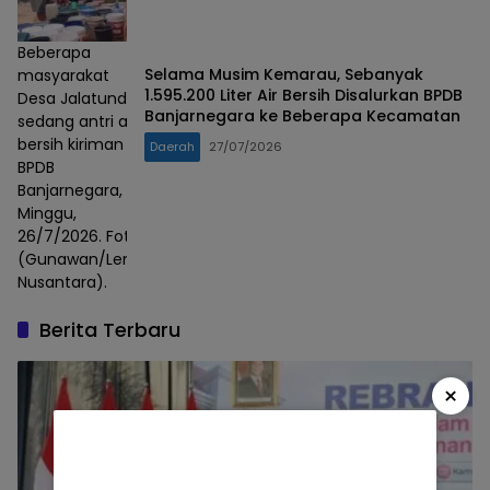
Beberapa
Selama Musim Kemarau, Sebanyak
masyarakat
1.595.200 Liter Air Bersih Disalurkan BPDB
Desa Jalatunda
Banjarnegara ke Beberapa Kecamatan
sedang antri air
bersih kiriman
Daerah
27/07/2026
BPDB
Banjarnegara,
Minggu,
26/7/2026. Foto :
(Gunawan/Lensa
Nusantara).
Berita Terbaru
×