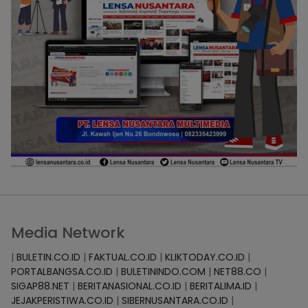
Media Network
|
BULETIN.CO.ID
|
FAKTUAL.CO.ID
|
KLIKTODAY.CO.ID
|
PORTALBANGSA.CO.ID
|
BULETININDO.COM
|
NET88.CO
|
SIGAP88.NET
|
BERITANASIONAL.CO.ID
|
BERITALIMA.ID
|
JEJAKPERISTIWA.CO.ID
|
SIBERNUSANTARA.CO.ID
|