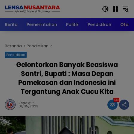
Langsung
ke
konten
Berita
Pemerintahan
Politik
Pendidikan
Otomo
Beranda
Pendidikan
Pendidikan
Gelontorkan Banyak Beasiswa
Santri, Bupati : Masa Depan
Pamekasan dan Indonesia ini
Tergantung Anak Cucu Kita
138
Redaktur
01/05/2023