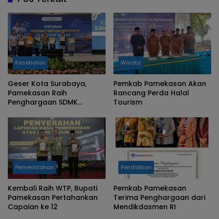
Kesehatan
Wisata
Geser Kota Surabaya,
Pemkab Pamekasan Akan
Pamekasan Raih
Rancang Perda Halal
Penghargaan SDMK
Tourism
Terbaik se Jatim
Pemerintahan
Pendidikan
Kembali Raih WTP, Bupati
Pemkab Pamekasan
Pamekasan Pertahankan
Terima Penghargaan dari
Capaian ke 12
Mendikdasmen RI