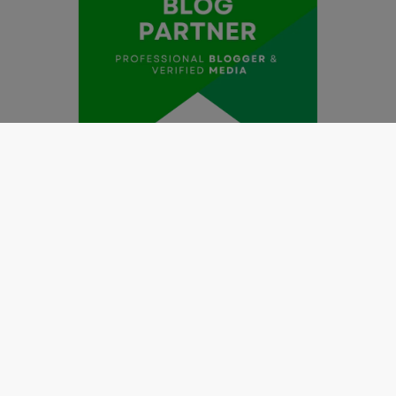
Redaksi
Pedoman Media Siber
Kode Etik Jurnalistik
Perlindungan Profesi Wartawan
Info Iklan
Disclaimer
Tentang Kami