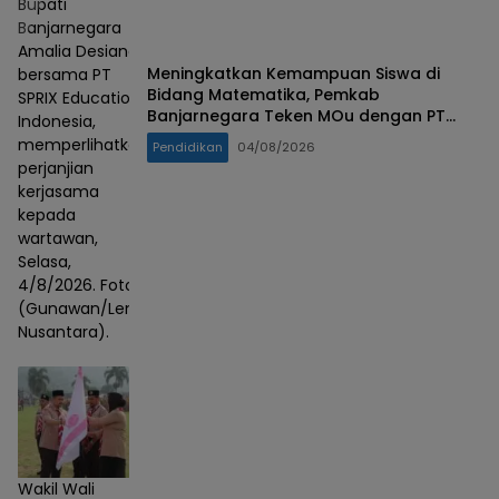
Bupati
Banjarnegara
Amalia Desiana
Meningkatkan Kemampuan Siswa di
bersama PT
Bidang Matematika, Pemkab
SPRIX Education
Banjarnegara Teken MOu dengan PT
Indonesia,
SPRIX Asal Jepang
memperlihatkan
Pendidikan
04/08/2026
perjanjian
kerjasama
kepada
wartawan,
Selasa,
4/8/2026. Foto :
(Gunawan/Lensa
Nusantara).
Wakil Wali