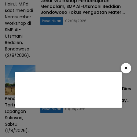
Gelar Workshop Pembelajaran
Hairul, M.Pd
Mendalam, SMP Al-Utsmani Beddian
saat menjadi
Bondowoso Fokus Penguatan Materi
Narasumber
Esensial
Pendidikan
02/08/2026
Workshop di
SMP Al-
Utsmani
Beddien,
Bondowoso
(2/8/2026).
×
SDN Sukosari 1 Bondowoso Rayakan Dies
Natalis 1 Abad dengan Tari Massal,
Penampilan
Teguhkan Semangat Lestarikan Budaya
Tari rampak di
Nusantara
Pendidikan
01/08/2026
Lapangan
Sukosari,
Sabtu
(1/8/2026).