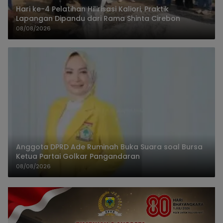
Hari ke-4 Pelatihan Hilirisasi Kaliori, Praktik
Lapangan Dipandu dari Rama Shinta Cirebon
08/08/2026
Anggota DPRD Ade Ruminah Buka Suara soal Bursa
Ketua Partai Golkar Pangandaran
08/08/2026