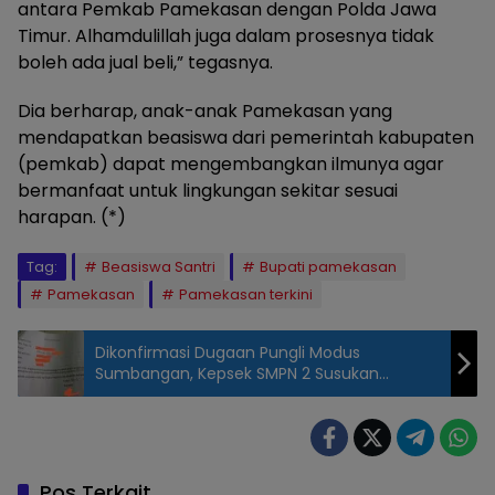
antara Pemkab Pamekasan dengan Polda Jawa
Timur. Alhamdulillah juga dalam prosesnya tidak
boleh ada jual beli,” tegasnya.
Dia berharap, anak-anak Pamekasan yang
mendapatkan beasiswa dari pemerintah kabupaten
(pemkab) dapat mengembangkan ilmunya agar
bermanfaat untuk lingkungan sekitar sesuai
harapan. (*)
Tag:
Beasiswa Santri
Bupati pamekasan
Pamekasan
Pamekasan terkini
Dikonfirmasi Dugaan Pungli Modus
Sumbangan, Kepsek SMPN 2 Susukan
Banjarnegara: WC di Terminal Saja Bayar
Pos Terkait