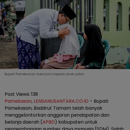
Bupati Pamekasan menciumi kepala anak yatim.
Post Views:
138
Pamekasan
,
LENSANUSANTARA.CO.ID
– Bupati
Pamekasan, Baddrut Tamam telah banyak
menggelontorkan anggaran pendapatan dan
belanja daerah (
APBD
) kabupaten untuk
pengembangan sumber daya manusia (SDM). Salah