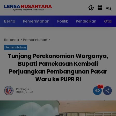
Langsung
ke
konten
Berita
Pemerintahan
Politik
Pendidikan
Otomo
Beranda
Pemerintahan
Pemerintahan
Tunjang Perekonomian Warganya,
Bupati Pamekasan Kembali
Perjuangkan Pembangunan Pasar
Waru ke PUPR RI
207
Redaktur
19/06/2023