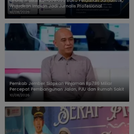
Gratis..!! SMSI Bondowoso Buka Pelatihan Jurnalistik,
Wujudkan Impian Jadi Jurnalis Profesional
10/08/2026
Pemkab Jember Siapkan Pinjaman Rp786 Miliar
Percepat Pembangunan Jalan, PJU dan Rumah Sakit
10/08/2026