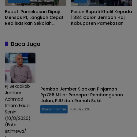
Bupati Pamekasan Dipuji
Pesan Bupati Kholil Kepada
Mensos RI, Langkah Cepat
1.384 Calon Jemaah Haji
Realisasikan Sekolah
Kabupaten Pamekasan
Rakyat
Baca Juga
Pj Sekdakab
Pemkab Jember Siapkan Pinjaman
Jember
Rp786 Miliar Percepat Pembangunan
Achmad
Jalan, PJU dan Rumah Sakit
Imam Fauzi,
Pemerintahan
10/08/2026
Senin
(10/8/2026).
(Foto:
Istimewa/