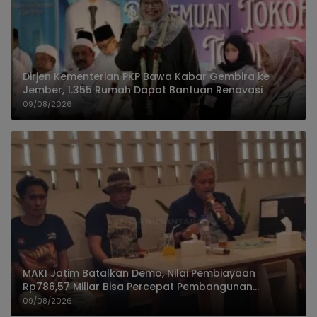
Dirjen Kementerian PKP Bawa Kabar Gembira ke
Jember, 1.355 Rumah Dapat Bantuan Renovasi
09/08/2026
MAKI Jatim Batalkan Demo, Nilai Pembiayaan
Rp786,57 Miliar Bisa Percepat Pembangunan
Jember
09/08/2026