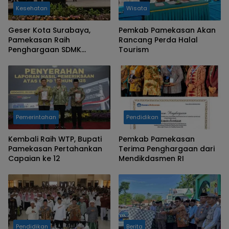
Kesehatan
Wisata
Geser Kota Surabaya,
Pemkab Pamekasan Akan
Pamekasan Raih
Rancang Perda Halal
Penghargaan SDMK
Tourism
Terbaik se Jatim
Pemerintahan
Pendidikan
Kembali Raih WTP, Bupati
Pemkab Pamekasan
Pamekasan Pertahankan
Terima Penghargaan dari
Capaian ke 12
Mendikdasmen RI
Pendidikan
Berita