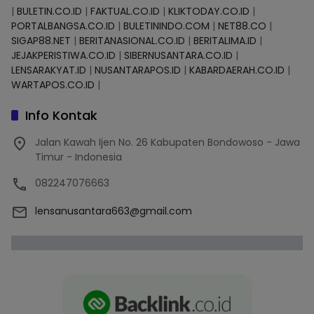
|
BULETIN.CO.ID
|
FAKTUAL.CO.ID
|
KLIKTODAY.CO.ID
|
PORTALBANGSA.CO.ID
|
BULETININDO.COM
|
NET88.CO
|
SIGAP88.NET
|
BERITANASIONAL.CO.ID
|
BERITALIMA.ID
|
JEJAKPERISTIWA.CO.ID
|
SIBERNUSANTARA.CO.ID
|
LENSARAKYAT.ID
|
NUSANTARAPOS.ID
|
KABARDAERAH.CO.ID
|
WARTAPOS.CO.ID
|
Info Kontak
Jalan Kawah Ijen No. 26 Kabupaten Bondowoso - Jawa
Timur - Indonesia
082247076663
lensanusantara663@gmail.com