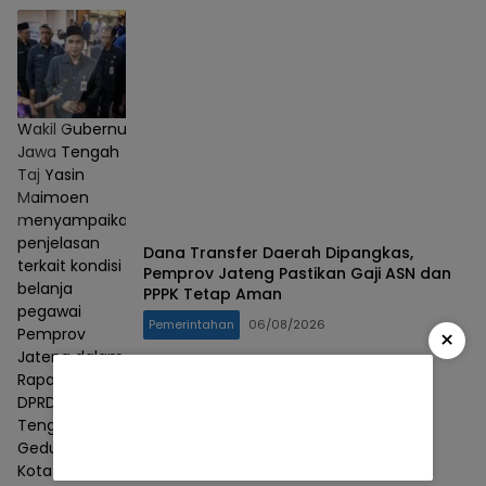
Wakil Gubernur
Jawa Tengah
Taj Yasin
Maimoen
menyampaikan
penjelasan
Dana Transfer Daerah Dipangkas,
terkait kondisi
Pemprov Jateng Pastikan Gaji ASN dan
belanja
PPPK Tetap Aman
pegawai
Pemerintahan
06/08/2026
Pemprov
×
Jateng dalam
Rapat Paripurna
DPRD Jawa
Tengah di
Gedung Berlian,
Kota